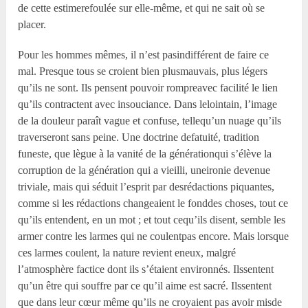
de cette estimerefoulée sur elle-même, et qui ne sait où se
placer.
Pour les hommes mêmes, il n’est pasindifférent de faire ce
mal. Presque tous se croient bien plusmauvais, plus légers
qu’ils ne sont. Ils pensent pouvoir rompreavec facilité le lien
qu’ils contractent avec insouciance. Dans lelointain, l’image
de la douleur paraît vague et confuse, tellequ’un nuage qu’ils
traverseront sans peine. Une doctrine defatuité, tradition
funeste, que lègue à la vanité de la générationqui s’élève la
corruption de la génération qui a vieilli, uneironie devenue
triviale, mais qui séduit l’esprit par desrédactions piquantes,
comme si les rédactions changeaient le fonddes choses, tout ce
qu’ils entendent, en un mot ; et tout cequ’ils disent, semble les
armer contre les larmes qui ne coulentpas encore. Mais lorsque
ces larmes coulent, la nature revient eneux, malgré
l’atmosphère factice dont ils s’étaient environnés. Ilssentent
qu’un être qui souffre par ce qu’il aime est sacré. Ilssentent
que dans leur cœur même qu’ils ne croyaient pas avoir misde