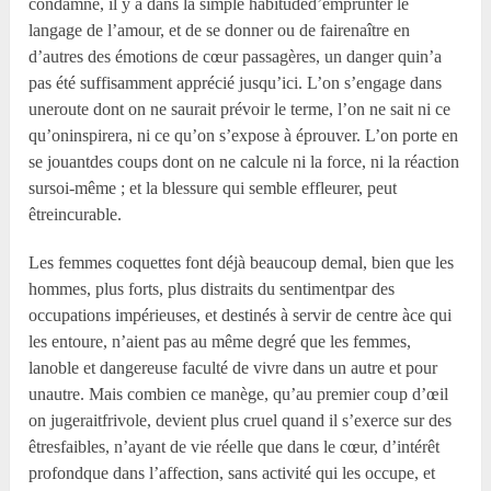
condamne, il y a dans la simple habituded’emprunter le
langage de l’amour, et de se donner ou de fairenaître en
d’autres des émotions de cœur passagères, un danger quin’a
pas été suffisamment apprécié jusqu’ici. L’on s’engage dans
uneroute dont on ne saurait prévoir le terme, l’on ne sait ni ce
qu’oninspirera, ni ce qu’on s’expose à éprouver. L’on porte en
se jouantdes coups dont on ne calcule ni la force, ni la réaction
sursoi-même ; et la blessure qui semble effleurer, peut
êtreincurable.
Les femmes coquettes font déjà beaucoup demal, bien que les
hommes, plus forts, plus distraits du sentimentpar des
occupations impérieuses, et destinés à servir de centre àce qui
les entoure, n’aient pas au même degré que les femmes,
lanoble et dangereuse faculté de vivre dans un autre et pour
unautre. Mais combien ce manège, qu’au premier coup d’œil
on jugeraitfrivole, devient plus cruel quand il s’exerce sur des
êtresfaibles, n’ayant de vie réelle que dans le cœur, d’intérêt
profondque dans l’affection, sans activité qui les occupe, et