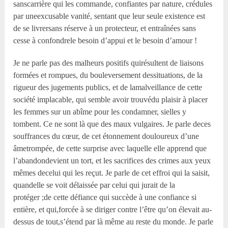
sanscarrière qui les commande, confiantes par nature, crédules
par uneexcusable vanité, sentant que leur seule existence est
de se livrersans réserve à un protecteur, et entraînées sans
cesse à confondrele besoin d’appui et le besoin d’amour !
Je ne parle pas des malheurs positifs quirésultent de liaisons
formées et rompues, du bouleversement dessituations, de la
rigueur des jugements publics, et de lamalveillance de cette
société implacable, qui semble avoir trouvédu plaisir à placer
les femmes sur un abîme pour les condamner, sielles y
tombent. Ce ne sont là que des maux vulgaires. Je parle deces
souffrances du cœur, de cet étonnement douloureux d’une
âmetrompée, de cette surprise avec laquelle elle apprend que
l’abandondevient un tort, et les sacrifices des crimes aux yeux
mêmes decelui qui les reçut. Je parle de cet effroi qui la saisit,
quandelle se voit délaissée par celui qui jurait de la
protéger ;de cette défiance qui succède à une confiance si
entière, et qui,forcée à se diriger contre l’être qu’on élevait au-
dessus de tout,s’étend par là même au reste du monde. Je parle