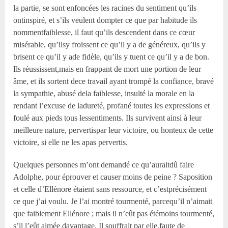
la partie, se sont enfoncées les racines du sentiment qu’ils
ontinspiré, et s’ils veulent dompter ce que par habitude ils
nommentfaiblesse, il faut qu’ils descendent dans ce cœur
misérable, qu’ilsy froissent ce qu’il y a de généreux, qu’ils y
brisent ce qu’il y ade fidèle, qu’ils y tuent ce qu’il y a de bon.
Ils réussissent,mais en frappant de mort une portion de leur
âme, et ils sortent dece travail ayant trompé la confiance, bravé
la sympathie, abusé dela faiblesse, insulté la morale en la
rendant l’excuse de ladureté, profané toutes les expressions et
foulé aux pieds tous lessentiments. Ils survivent ainsi à leur
meilleure nature, pervertispar leur victoire, ou honteux de cette
victoire, si elle ne les apas pervertis.
Quelques personnes m’ont demandé ce qu’auraitdû faire
Adolphe, pour éprouver et causer moins de peine ? Saposition
et celle d’Ellénore étaient sans ressource, et c’estprécisément
ce que j’ai voulu. Je l’ai montré tourmenté, parcequ’il n’aimait
que faiblement Ellénore ; mais il n’eût pas étémoins tourmenté,
s’il l’eût aimée davantage. Il souffrait par elle,faute de