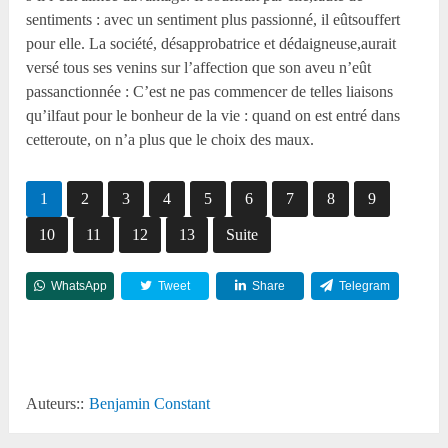
sentiments : avec un sentiment plus passionné, il eûtsouffert
pour elle. La société, désapprobatrice et dédaigneuse,aurait
versé tous ses venins sur l’affection que son aveu n’eût
passanctionnée : C’est ne pas commencer de telles liaisons
qu’ilfaut pour le bonheur de la vie : quand on est entré dans
cetteroute, on n’a plus que le choix des maux.
1
2
3
4
5
6
7
8
9
10
11
12
13
Suite
WhatsApp
Tweet
Share
Telegram
Reddit
Auteurs::
Benjamin Constant