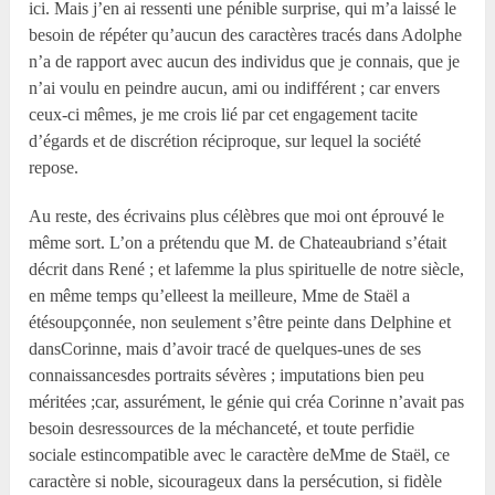
ici. Mais j’en ai ressenti une pénible surprise, qui m’a laissé le
besoin de répéter qu’aucun des caractères tracés dans Adolphe
n’a de rapport avec aucun des individus que je connais, que je
n’ai voulu en peindre aucun, ami ou indifférent ; car envers
ceux-ci mêmes, je me crois lié par cet engagement tacite
d’égards et de discrétion réciproque, sur lequel la société
repose.
Au reste, des écrivains plus célèbres que moi ont éprouvé le
même sort. L’on a prétendu que M. de Chateaubriand s’était
décrit dans René ; et lafemme la plus spirituelle de notre siècle,
en même temps qu’elleest la meilleure, M
me
de Staël a
étésoupçonnée, non seulement s’être peinte dans Delphine et
dansCorinne, mais d’avoir tracé de quelques-unes de ses
connaissancesdes portraits sévères ; imputations bien peu
méritées ;car, assurément, le génie qui créa Corinne n’avait pas
besoin desressources de la méchanceté, et toute perfidie
sociale estincompatible avec le caractère deM
me
de Staël, ce
caractère si noble, sicourageux dans la persécution, si fidèle