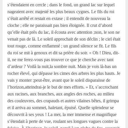
s’étendaient en cercle ; dans le fond, un grand lac sur lequel
nageaient avec majesté les plus beaux cygnes. Le fils du roi
s’était arrêté et restait en extase ; il entendit de nouveau la
cloche ; elle ne paraissait pas bien éloignée. Il crut d’abord
qu’elle était près du lac, il écouta avec attention ;non, le son ne
venait pas de là. Le soleil approchait de son déclin ; le ciel était
tout rouge, comme enflammé ; un grand silence se fit. Le fils
du roi se mit à genoux et dit sa prière du soir. » Oh ! Dieu, dit-
il, ne me ferez-vous pas trouver ce que je cherche avec tant
d’ardeur ? Voilà la nuit,la sombre nuit. Mais je vois là-bas un
rocher élevé, qui dépasse les cimes des arbres les plus hauts. Je
vais y monter ;peut-être, avant que le soleil disparaisse de
l’horizon,atteindrai-je le but de mes efforts. » Et, s’accrochant
aux racines, aux branches, aux angles des roches, au milieu
des couleuvres, des crapauds et autres vilaines bêtes, il grimpa
et il arriva au sommet, haletant, épuisé. Quelle splendeur se
découvrit à ses yeux ! La mer, la mer immense et magnifique
s’étendait à perte de vue, roulant ses longues vagues contre la