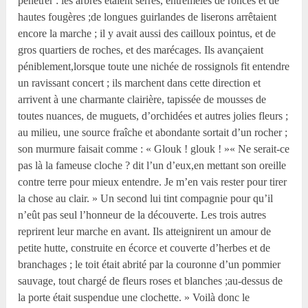
pénétrer : les arbres étaient serrés, entremêlés de ronces et de
hautes fougères ;de longues guirlandes de liserons arrêtaient
encore la marche ; il y avait aussi des cailloux pointus, et de
gros quartiers de roches, et des marécages. Ils avançaient
péniblement,lorsque toute une nichée de rossignols fit entendre
un ravissant concert ; ils marchent dans cette direction et
arrivent à une charmante clairière, tapissée de mousses de
toutes nuances, de muguets, d’orchidées et autres jolies fleurs ;
au milieu, une source fraîche et abondante sortait d’un rocher ;
son murmure faisait comme : « Glouk ! glouk ! »« Ne serait-ce
pas là la fameuse cloche ? dit l’un d’eux,en mettant son oreille
contre terre pour mieux entendre. Je m’en vais rester pour tirer
la chose au clair. » Un second lui tint compagnie pour qu’il
n’eût pas seul l’honneur de la découverte. Les trois autres
reprirent leur marche en avant. Ils atteignirent un amour de
petite hutte, construite en écorce et couverte d’herbes et de
branchages ; le toit était abrité par la couronne d’un pommier
sauvage, tout chargé de fleurs roses et blanches ;au-dessus de
la porte était suspendue une clochette. » Voilà donc le