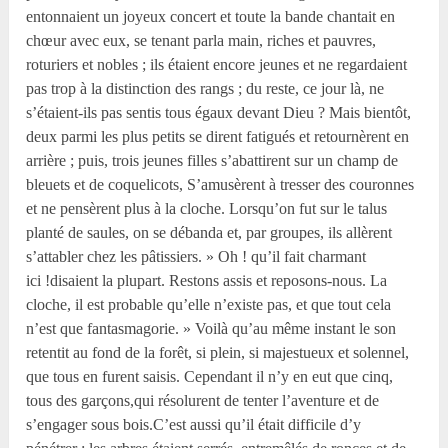
entonnaient un joyeux concert et toute la bande chantait en
chœur avec eux, se tenant parla main, riches et pauvres,
roturiers et nobles ; ils étaient encore jeunes et ne regardaient
pas trop à la distinction des rangs ; du reste, ce jour là, ne
s’étaient-ils pas sentis tous égaux devant Dieu ? Mais bientôt,
deux parmi les plus petits se dirent fatigués et retournèrent en
arrière ; puis, trois jeunes filles s’abattirent sur un champ de
bleuets et de coquelicots, S’amusèrent à tresser des couronnes
et ne pensèrent plus à la cloche. Lorsqu’on fut sur le talus
planté de saules, on se débanda et, par groupes, ils allèrent
s’attabler chez les pâtissiers. » Oh ! qu’il fait charmant
ici !disaient la plupart. Restons assis et reposons-nous. La
cloche, il est probable qu’elle n’existe pas, et que tout cela
n’est que fantasmagorie. » Voilà qu’au même instant le son
retentit au fond de la forêt, si plein, si majestueux et solennel,
que tous en furent saisis. Cependant il n’y en eut que cinq,
tous des garçons,qui résolurent de tenter l’aventure et de
s’engager sous bois.C’est aussi qu’il était difficile d’y