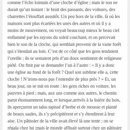
comme l’écho lointain d’une cloche d’église ; mais le son ne
durait qu’un instant : le bruit des passants, des voitures, des
charrettes l’étouffait aussitôt. Un peu hors de la ville, là où les
maisons sont plus écartées les unes des autres et où il y a
moins de mouvement, on voyait beaucoup mieux le beau ciel
enflammé par les rayons du soleil couchant, et on percevait
bien le son de la cloche, qui semblait provenir de la vaste forêt
qui s’étendait au loin. C’est de ce côté que les gens tendaient
l’oreille ; ils se sentaient pris d’un doux sentiment de religieuse
piété. On finit par se demander l’un à l’autre : « Il y a donc
une église au fond de la forêt ? Quel son sublime elle a, cette
cloche ! N’irons-nous pas l’entendre de plus près ? » Et, un
beau jour, on se mit en route : les gens riches en voiture, les
pauvres à pied ; mais, aux uns comme aux autres, le chemin
parut étonnamment long, et lorsque,arrivés à la lisière du bois,
ils aperçurent un talus tapissé d’herbe et de mousse et planté
de beaux saules, ils s’y précipitèrent et s’y étendirent à leur
aise. Un pâtissier de la ville avait élevé là une tente ; on se
régala chez lui ;mais le monde affluait surtout chez un pâtissier