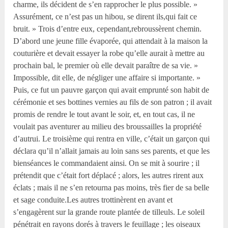
charme, ils décident de s’en rapprocher le plus possible. »
Assurément, ce n’est pas un hibou, se dirent ils,qui fait ce
bruit. » Trois d’entre eux, cependant,rebroussèrent chemin.
D’abord une jeune fille évaporée, qui attendait à la maison la
couturière et devait essayer la robe qu’elle aurait à mettre au
prochain bal, le premier où elle devait paraître de sa vie. »
Impossible, dit elle, de négliger une affaire si importante. »
Puis, ce fut un pauvre garçon qui avait emprunté son habit de
cérémonie et ses bottines vernies au fils de son patron ; il avait
promis de rendre le tout avant le soir, et, en tout cas, il ne
voulait pas aventurer au milieu des broussailles la propriété
d’autrui. Le troisième qui rentra en ville, c’était un garçon qui
déclara qu’il n’allait jamais au loin sans ses parents, et que les
bienséances le commandaient ainsi. On se mit à sourire ; il
prétendit que c’était fort déplacé ; alors, les autres rirent aux
éclats ; mais il ne s’en retourna pas moins, très fier de sa belle
et sage conduite.Les autres trottinèrent en avant et
s’engagèrent sur la grande route plantée de tilleuls. Le soleil
pénétrait en rayons dorés à travers le feuillage ; les oiseaux