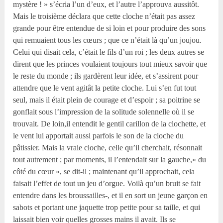
mystère ! » s’écria l’un d’eux, et l’autre l’approuva aussitôt.
Mais le troisième déclara que cette cloche n’était pas assez
grande pour être entendue de si loin et pour produire des sons
qui remuaient tous les cœurs ; que ce n’était là qu’un joujou.
Celui qui disait cela, c’était le fils d’un roi ; les deux autres se
dirent que les princes voulaient toujours tout mieux savoir que
le reste du monde ; ils gardèrent leur idée, et s’assirent pour
attendre que le vent agitât la petite cloche. Lui s’en fut tout
seul, mais il était plein de courage et d’espoir ; sa poitrine se
gonflait sous l’impression de la solitude solennelle où il se
trouvait. De loin,il entendit le gentil carillon de la clochette, et
le vent lui apportait aussi parfois le son de la cloche du
pâtissier. Mais la vraie cloche, celle qu’il cherchait, résonnait
tout autrement ; par moments, il l’entendait sur la gauche,« du
côté du cœur », se dit-il ; maintenant qu’il approchait, cela
faisait l’effet de tout un jeu d’orgue. Voilà qu’un bruit se fait
entendre dans les broussailles-, et il en sort un jeune garçon en
sabots et portant une jaquette trop petite pour sa taille, et qui
laissait bien voir quelles grosses mains il avait. Ils se