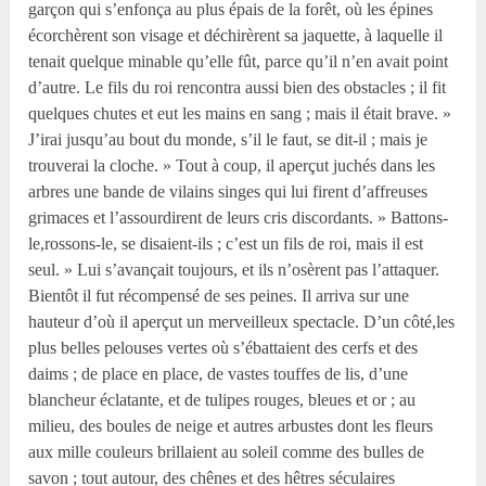
garçon qui s’enfonça au plus épais de la forêt, où les épines
écorchèrent son visage et déchirèrent sa jaquette, à laquelle il
tenait quelque minable qu’elle fût, parce qu’il n’en avait point
d’autre. Le fils du roi rencontra aussi bien des obstacles ; il fit
quelques chutes et eut les mains en sang ; mais il était brave. »
J’irai jusqu’au bout du monde, s’il le faut, se dit-il ; mais je
trouverai la cloche. » Tout à coup, il aperçut juchés dans les
arbres une bande de vilains singes qui lui firent d’affreuses
grimaces et l’assourdirent de leurs cris discordants. » Battons-
le,rossons-le, se disaient-ils ; c’est un fils de roi, mais il est
seul. » Lui s’avançait toujours, et ils n’osèrent pas l’attaquer.
Bientôt il fut récompensé de ses peines. Il arriva sur une
hauteur d’où il aperçut un merveilleux spectacle. D’un côté,les
plus belles pelouses vertes où s’ébattaient des cerfs et des
daims ; de place en place, de vastes touffes de lis, d’une
blancheur éclatante, et de tulipes rouges, bleues et or ; au
milieu, des boules de neige et autres arbustes dont les fleurs
aux mille couleurs brillaient au soleil comme des bulles de
savon ; tout autour, des chênes et des hêtres séculaires