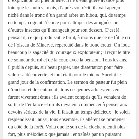
d’explication du phénomène. Il ne s’était guère avancé plus
loin que les autres ; mais, d’après son récit, il avait aperçu
niché dans le tronc d’un grand arbre un hibou, qui, de temps
en temps, cognait l’écorce pour attraper des araignées ou
d’autres insectes qu’il mangeait pour son dessert. C’est là,
pensait il, ce qui produisait le bruit, à moins que ce ne fût le cri
de l’oiseau de Minerve, répercuté dans le tronc creux. On loua
beaucoup la sagacité du courageux explorateur ; il reçut le titre
de sonneur du roi et de la cour, avec la pension. Tous les ans,
il publia depuis, sur beau papier, une dissertation pour faire
valoir sa découverte, et tout était pour le mieux. Survint le
grand jour de la confirmation. Le sermon du pasteur fut plein
d’onction et de sentiment ; tous ces jeunes adolescents en
furent vivement émus ; ils avaient compris qu’ils venaient de
sortir de l’enfance et qu’ils devaient commencer à penser aux
devoirs sérieux de la vie. Il faisait un temps délicieux ; le soleil
resplendissait ; aussi, tous ensemble, ils allèrent se promener
du côté de la forêt. Voilà que le son de la cloche retentit plus
fort, plus mélodieux que jamais ; entraînés par un puissant