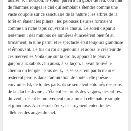
falaise. À l’horizon, le soleil, pareil à un globe de feu, couvrait
de flammes rouges le ciel qui semblait s’étendre comme une
vaste coupole sur ce sanctuaire de la nature ; les arbres de la
forêt en étaient les piliers ; les pelouses fleuries formaient
comme un riche tapis couvrant le chœur. Le soleil disparut
lentement ; des millions de lumières étincelèrent bientôt au
firmament, la lune parut, et le spectacle était toujours grandiose
et émouvant. Le fils du roi s’agenouilla et adora le créateur de
ces merveilles.Voilà que sur la droite, apparaît le pauvre
garçon aux sabots ; lui aussi, à sa façon, il avait trouvé le
chemin du temple. Tous deux, ils se saisirent par la main et
restèrent perdus dans l’admiration de toute cette poésie
enivrante. Et, de toutes parts, ils se sentaient entourés des sons
de la cloche divine ; c’étaient les bruits des vagues, des arbres,
du vent ; c’était le mouvement qui animait cette nature simple
et grandiose. Au-dessus d’eux, ils croyaient entendre les
alléluias des anges du ciel.