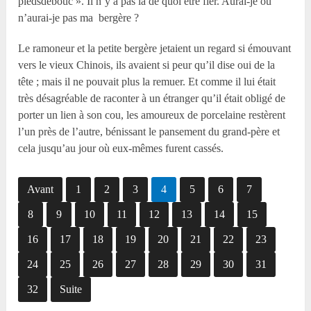
piedsdebouc ». Il n’y a pas là de quoi être fier. Aurai-je ou
n’aurai-je pas ma bergère ?
Le ramoneur et la petite bergère jetaient un regard si émouvant
vers le vieux Chinois, ils avaient si peur qu’il dise oui de la
tête ; mais il ne pouvait plus la remuer. Et comme il lui était
très désagréable de raconter à un étranger qu’il était obligé de
porter un lien à son cou, les amoureux de porcelaine restèrent
l’un près de l’autre, bénissant le pansement du grand-père et
cela jusqu’au jour où eux-mêmes furent cassés.
Avant
1
2
3
4
5
6
7
8
9
10
11
12
13
14
15
16
17
18
19
20
21
22
23
24
25
26
27
28
29
30
31
32
Suite