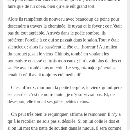
faire que de lui obéir, bien qu’elle eût grand tort.
Alors ils rampèrent de nouveau avec beaucoup de peine pour
descendre à travers la cheminée, le tuyau et le foyer ; ce n’était
pas du tout agréable. Arrivés dans le poêle sombre, ils
prêtèrent l’oreille à ce qui se passait dans le salon.Tout y était
silencieux ; alors ils passèrent la tête et…horreur ! Au milieu
du parquet gisait le vieux Chinois, tombé en voulant les
poursuivre et cassé en trois morceaux ; il n’avait plus de dos et
sa tête avait roulé dans un coin. Le sergent-major général se
tenait là où il avait toujours été,méditatif.
– C’est affreux, murmura la petite bergère, le vieux grand-père
est cassé et c’est de notre faute ; je n’y survivrai pas. Et, de
désespoir, elle tordait ses jolies petites mains.
– On peut très bien le requinquer, affirma le ramoneur. Il n’y a
qu’à le recoller, ne sois pas si désolée. Si on lui colle le dos et
si on lui met une patte de soutien dans la nuque, il sera comme