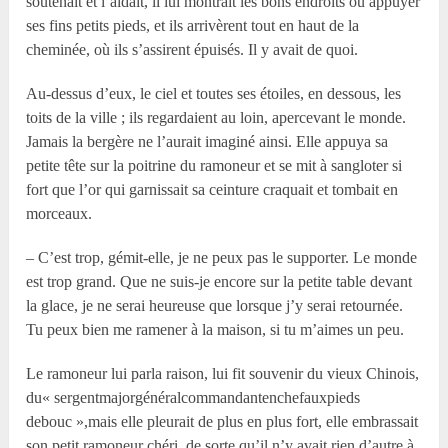
soutenait et l’aidait, il lui montrait les bons endroits où appuyer
ses fins petits pieds, et ils arrivèrent tout en haut de la
cheminée, où ils s’assirent épuisés. Il y avait de quoi.
Au-dessus d’eux, le ciel et toutes ses étoiles, en dessous, les
toits de la ville ; ils regardaient au loin, apercevant le monde.
Jamais la bergère ne l’aurait imaginé ainsi. Elle appuya sa
petite tête sur la poitrine du ramoneur et se mit à sangloter si
fort que l’or qui garnissait sa ceinture craquait et tombait en
morceaux.
– C’est trop, gémit-elle, je ne peux pas le supporter. Le monde
est trop grand. Que ne suis-je encore sur la petite table devant
la glace, je ne serai heureuse que lorsque j’y serai retournée.
Tu peux bien me ramener à la maison, si tu m’aimes un peu.
Le ramoneur lui parla raison, lui fit souvenir du vieux Chinois,
du« sergentmajorgénéralcommandantenchefaux­pieds
debouc »,mais elle pleurait de plus en plus fort, elle embrassait
son petit ramoneur chéri, de sorte qu’il n’y avait rien d’autre à