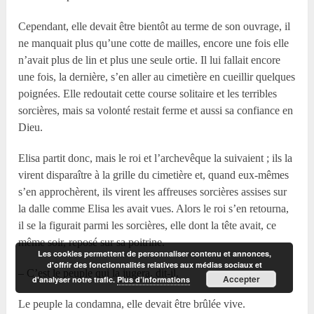
Cependant, elle devait être bientôt au terme de son ouvrage, il
ne manquait plus qu’une cotte de mailles, encore une fois elle
n’avait plus de lin et plus une seule ortie. Il lui fallait encore
une fois, la dernière, s’en aller au cimetière en cueillir quelques
poignées. Elle redoutait cette course solitaire et les terribles
sorcières, mais sa volonté restait ferme et aussi sa confiance en
Dieu.
Elisa partit donc, mais le roi et l’archevêque la suivaient ; ils la
virent disparaître à la grille du cimetière et, quand eux-mêmes
s’en approchèrent, ils virent les affreuses sorcières assises sur
la dalle comme Elisa les avait vues. Alors le roi s’en retourna,
il se la figurait parmi les sorcières, elle dont la tête avait, ce
même soir, reposé sur sa poitrine.
Les cookies permettent de personnaliser contenu et annonces,
d'offrir des fonctionnalités relatives aux médias sociaux et
– C’est le peuple qui la jugera, dit-il.
Accepter
d'analyser notre trafic.
Plus d’informations
Le peuple la condamna, elle devait être brûlée vive.