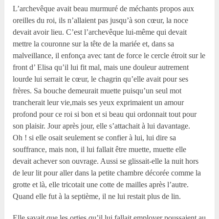
L’archevêque avait beau murmuré de méchants propos aux
oreilles du roi, ils n’allaient pas jusqu’à son cœur, la noce
devait avoir lieu. C’est l’archevêque lui-même qui devait
mettre la couronne sur la tête de la mariée et, dans sa
malveillance, il enfonça avec tant de force le cercle étroit sur le
front d’ Elisa qu’il lui fit mal, mais une douleur autrement
lourde lui serrait le cœur, le chagrin qu’elle avait pour ses
frères. Sa bouche demeurait muette puisqu’un seul mot
trancherait leur vie,mais ses yeux exprimaient un amour
profond pour ce roi si bon et si beau qui ordonnait tout pour
son plaisir. Jour après jour, elle s’attachait à lui davantage.
Oh ! si elle osait seulement se confier à lui, lui dire sa
souffrance, mais non, il lui fallait être muette, muette elle
devait achever son ouvrage. Aussi se glissait-elle la nuit hors
de leur lit pour aller dans la petite chambre décorée comme la
grotte et là, elle tricotait une cotte de mailles après l’autre.
Quand elle fut à la septième, il ne lui restait plus de lin.
Elle savait que les orties qu’il lui fallait employer poussaient au