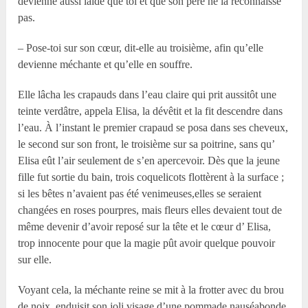
devienne aussi laide que toi et que son père ne la reconnaisse
pas.
– Pose-toi sur son cœur, dit-elle au troisième, afin qu’elle
devienne méchante et qu’elle en souffre.
Elle lâcha les crapauds dans l’eau claire qui prit aussitôt une
teinte verdâtre, appela Elisa, la dévêtit et la fit descendre dans
l’eau. À l’instant le premier crapaud se posa dans ses cheveux,
le second sur son front, le troisième sur sa poitrine, sans qu’
Elisa eût l’air seulement de s’en apercevoir. Dès que la jeune
fille fut sortie du bain, trois coquelicots flottèrent à la surface ;
si les bêtes n’avaient pas été venimeuses,elles se seraient
changées en roses pourpres, mais fleurs elles devaient tout de
même devenir d’avoir reposé sur la tête et le cœur d’ Elisa,
trop innocente pour que la magie pût avoir quelque pouvoir
sur elle.
Voyant cela, la méchante reine se mit à la frotter avec du brou
de noix, enduisit son joli visage d’une pommade nauséabonde