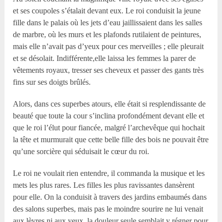
et ses coupoles s’étalait devant eux. Le roi conduisit la jeune
fille dans le palais où les jets d’eau jaillissaient dans les salles
de marbre, où les murs et les plafonds rutilaient de peintures,
mais elle n’avait pas d’yeux pour ces merveilles ; elle pleurait
et se désolait. Indifférente,elle laissa les femmes la parer de
vêtements royaux, tresser ses cheveux et passer des gants très
fins sur ses doigts brûlés.
Alors, dans ces superbes atours, elle était si resplendissante de
beauté que toute la cour s’inclina profondément devant elle et
que le roi l’élut pour fiancée, malgré l’archevêque qui hochait
la tête et murmurait que cette belle fille des bois ne pouvait être
qu’une sorcière qui séduisait le cœur du roi.
Le roi ne voulait rien entendre, il commanda la musique et les
mets les plus rares. Les filles les plus ravissantes dansèrent
pour elle. On la conduisit à travers des jardins embaumés dans
des salons superbes, mais pas le moindre sourire ne lui venait
aux lèvres ni aux yeux, la douleur seule semblait y régner pour