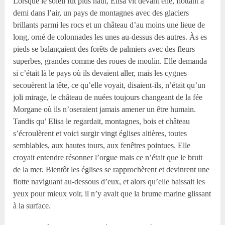
Lorsque le soleil fut plus haut, Elisa vit devant elle, flottant à
demi dans l’air, un pays de montagnes avec des glaciers
brillants parmi les rocs et un château d’au moins une lieue de
long, orné de colonnades les unes au-dessus des autres. Às es
pieds se balançaient des forêts de palmiers avec des fleurs
superbes, grandes comme des roues de moulin. Elle demanda
si c’était là le pays où ils devaient aller, mais les cygnes
secouèrent la tête, ce qu’elle voyait, disaient-ils, n’était qu’un
joli mirage, le château de nuées toujours changeant de la fée
Morgane où ils n’oseraient jamais amener un être humain.
Tandis qu’ Elisa le regardait, montagnes, bois et château
s’écroulèrent et voici surgir vingt églises altières, toutes
semblables, aux hautes tours, aux fenêtres pointues. Elle
croyait entendre résonner l’orgue mais ce n’était que le bruit
de la mer. Bientôt les églises se rapprochèrent et devinrent une
flotte naviguant au-dessous d’eux, et alors qu’elle baissait les
yeux pour mieux voir, il n’y avait que la brume marine glissant
à la surface.