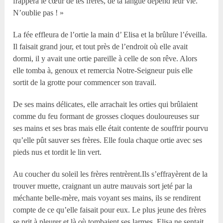
frappera le cœur de tes frères, de ta langue dépend leur vie.
N’oublie pas ! »
La fée effleura de l’ortie la main d’ Elisa et la brûlure l’éveilla.
Il faisait grand jour, et tout près de l’endroit où elle avait
dormi, il y avait une ortie pareille à celle de son rêve. Alors
elle tomba à, genoux et remercia Notre-Seigneur puis elle
sortit de la grotte pour commencer son travail.
De ses mains délicates, elle arrachait les orties qui brûlaient
comme du feu formant de grosses cloques douloureuses sur
ses mains et ses bras mais elle était contente de souffrir pourvu
qu’elle pût sauver ses frères. Elle foula chaque ortie avec ses
pieds nus et tordit le lin vert.
Au coucher du soleil les frères rentrèrent.Ils s’effrayèrent de la
trouver muette, craignant un autre mauvais sort jeté par la
méchante belle-mère, mais voyant ses mains, ils se rendirent
compte de ce qu’elle faisait pour eux. Le plus jeune des frères
se prit à pleurer et là où tombaient ses larmes, Elisa ne sentait