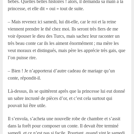
bébés. Quelles belles histoires ! alors, il demanda sa main à la
princesse, et elle dit « oui » tout de suite.
– Mais revenez ici samedi, lui dit-elle, car le roi et la reine
viennent prendre le thé chez moi. Ils seront très fiers de me
voir épouser le dieu des Turcs, mais sachez leur raconter un
très beau conte car ils les aiment énormément ; ma mère les
veut moraux et distingués, mais père les apprécie très gais, que
l’on puisse rire.
– Bien ! Je n’apporterai d’autre cadeau de mariage qu’un
conte, répondit-il.
Là-dessus, ils se quittèrent après que la princesse lui eut donné
un sabre incrusté de pièces d’or, et c’est cela surtout qui
pouvait lui être utile.
Il s’envola, s’acheta une nouvelle robe de chambre et s’assit
dans la forêt pour composer un conte. Il devait être terminé
samedi, et ce n’est pas si facile. Pourtant, quand vint le samedi,