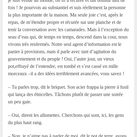
je suis venue au monde, on m’a récurée et fait bouillir tant de
fois ! Je pourvois au substantiel et suis réellement la personne
la plus importante de la maison. Ma seule joie c’est, après le
repas, de m’étendre propre et récurée sur une planche et de
tenir la conversation avec les camarades. Mais à l’exception du
seau d’eau qui, de temps en temps, descend dans la cour, nous
vivons très renfermés. Notre seul agent d’information est le
panier à provisions, mais il parle avec tant d’agitation du
gouvernement et du peuple ! Oui, l’autre jour, un vieux
pot,effrayé de l’entendre, est tombé et s’est cassé en mille
morceaux –il a des idées terriblement avancées, vous savez !
– Tu parles trop, dit le briquet. Son acier frappa la pierre à fusil
qui lança des étincelles. Tâchons plutôt de passer une soirée
un peu gaie.
– Oui, dirent les allumettes. Cherchons qui sont, ici, les gens
du plus haut rang.
– Non, je n’aime pas à parler de moi, dit le pot de terre, ayons