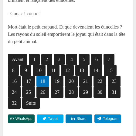
brillaient et lançaient des étincelles.
–Couac ! couac !
Mort était le petit crapaud. Et que devenaient les étincelles ?
Les rayons du soleil emportèrent le joyau qui était dans la tête
du petit animal.
Avant
1
2
3
4
5
6
7
8
9
10
11
12
13
14
15
16
17
18
19
20
21
22
23
24
25
26
27
28
29
30
31
32
Suite
WhatsApp
Tweet
Share
Telegram
Reddit