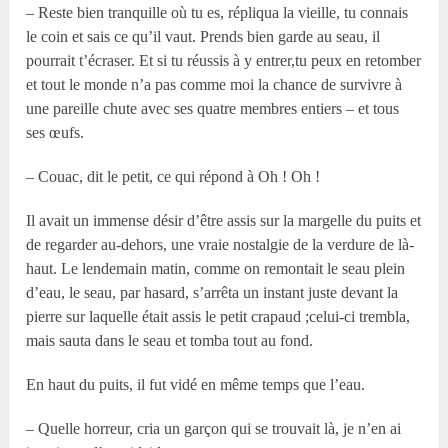
– Reste bien tranquille où tu es, répliqua la vieille, tu connais
le coin et sais ce qu’il vaut. Prends bien garde au seau, il
pourrait t’écraser. Et si tu réussis à y entrer,tu peux en retomber
et tout le monde n’a pas comme moi la chance de survivre à
une pareille chute avec ses quatre membres entiers – et tous
ses œufs.
– Couac, dit le petit, ce qui répond à Oh ! Oh !
Il avait un immense désir d’être assis sur la margelle du puits et
de regarder au-dehors, une vraie nostalgie de la verdure de là-
haut. Le lendemain matin, comme on remontait le seau plein
d’eau, le seau, par hasard, s’arrêta un instant juste devant la
pierre sur laquelle était assis le petit crapaud ;celui-ci trembla,
mais sauta dans le seau et tomba tout au fond.
En haut du puits, il fut vidé en même temps que l’eau.
– Quelle horreur, cria un garçon qui se trouvait là, je n’en ai