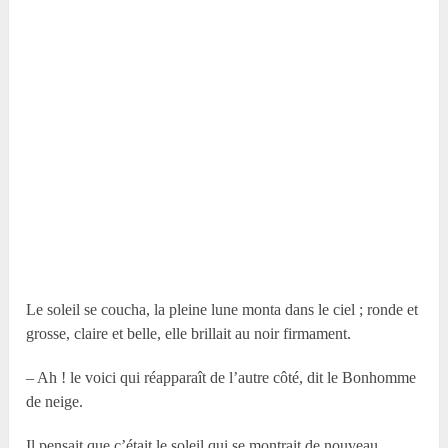
Le soleil se coucha, la pleine lune monta dans le ciel ; ronde et
grosse, claire et belle, elle brillait au noir firmament.
– Ah ! le voici qui réapparaît de l’autre côté, dit le Bonhomme
de neige.
Il pensait que c’était le soleil qui se montrait de nouveau.