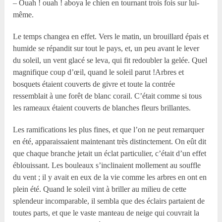
– Ouah ! ouah ! aboya le chien en tournant trois fois sur lui-
même.
Le temps changea en effet. Vers le matin, un brouillard épais et
humide se répandit sur tout le pays, et, un peu avant le lever
du soleil, un vent glacé se leva, qui fit redoubler la gelée. Quel
magnifique coup d’œil, quand le soleil parut !Arbres et
bosquets étaient couverts de givre et toute la contrée
ressemblait à une forêt de blanc corail. C’était comme si tous
les rameaux étaient couverts de blanches fleurs brillantes.
Les ramifications les plus fines, et que l’on ne peut remarquer
en été, apparaissaient maintenant très distinctement. On eût dit
que chaque branche jetait un éclat particulier, c’était d’un effet
éblouissant. Les bouleaux s’inclinaient mollement au souffle
du vent ; il y avait en eux de la vie comme les arbres en ont en
plein été. Quand le soleil vint à briller au milieu de cette
splendeur incomparable, il sembla que des éclairs partaient de
toutes parts, et que le vaste manteau de neige qui couvrait la