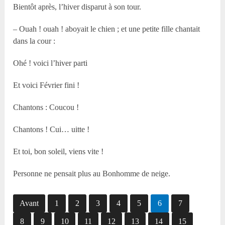
Bientôt après, l’hiver disparut à son tour.
– Ouah ! ouah ! aboyait le chien ; et une petite fille chantait
dans la cour :
Ohé ! voici l’hiver parti
Et voici Février fini !
Chantons : Coucou !
Chantons ! Cui… uitte !
Et toi, bon soleil, viens vite !
Personne ne pensait plus au Bonhomme de neige.
Avant
1
2
3
4
5
6
7
8
9
10
11
12
13
14
15