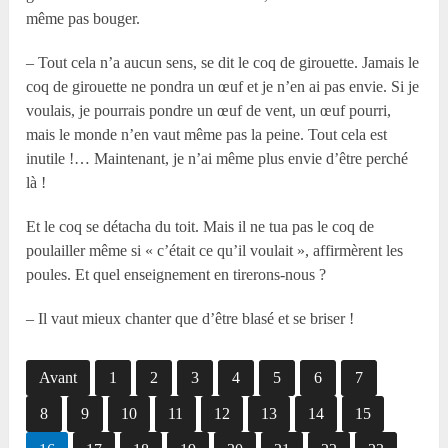
même pas bouger.
– Tout cela n’a aucun sens, se dit le coq de girouette. Jamais le
coq de girouette ne pondra un œuf et je n’en ai pas envie. Si je
voulais, je pourrais pondre un œuf de vent, un œuf pourri,
mais le monde n’en vaut même pas la peine. Tout cela est
inutile !… Maintenant, je n’ai même plus envie d’être perché
là !
Et le coq se détacha du toit. Mais il ne tua pas le coq de
poulailler même si « c’était ce qu’il voulait », affirmèrent les
poules. Et quel enseignement en tirerons-nous ?
– Il vaut mieux chanter que d’être blasé et se briser !
Avant
1
2
3
4
5
6
7
8
9
10
11
12
13
14
15