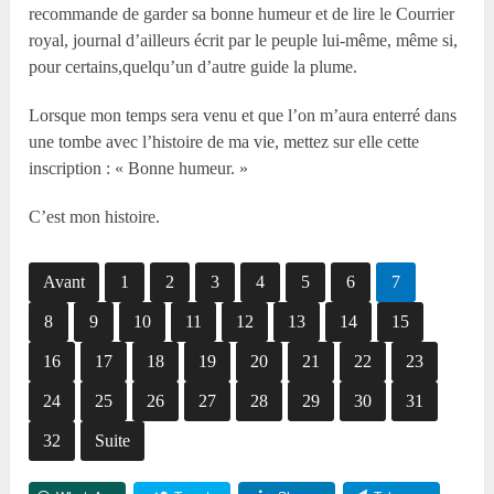
recommande de garder sa bonne humeur et de lire le Courrier
royal, journal d’ailleurs écrit par le peuple lui-même, même si,
pour certains,quelqu’un d’autre guide la plume.
Lorsque mon temps sera venu et que l’on m’aura enterré dans
une tombe avec l’histoire de ma vie, mettez sur elle cette
inscription : « Bonne humeur. »
C’est mon histoire.
Avant
1
2
3
4
5
6
7
8
9
10
11
12
13
14
15
16
17
18
19
20
21
22
23
24
25
26
27
28
29
30
31
32
Suite