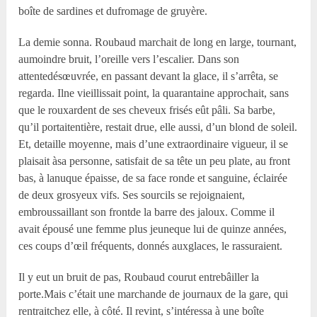
boîte de sardines et dufromage de gruyère.
La demie sonna. Roubaud marchait de long en large, tournant,
aumoindre bruit, l’oreille vers l’escalier. Dans son
attentedésœuvrée, en passant devant la glace, il s’arrêta, se
regarda. Ilne vieillissait point, la quarantaine approchait, sans
que le rouxardent de ses cheveux frisés eût pâli. Sa barbe,
qu’il portaitentière, restait drue, elle aussi, d’un blond de soleil.
Et, detaille moyenne, mais d’une extraordinaire vigueur, il se
plaisait àsa personne, satisfait de sa tête un peu plate, au front
bas, à lanuque épaisse, de sa face ronde et sanguine, éclairée
de deux grosyeux vifs. Ses sourcils se rejoignaient,
embroussaillant son frontde la barre des jaloux. Comme il
avait épousé une femme plus jeuneque lui de quinze années,
ces coups d’œil fréquents, donnés auxglaces, le rassuraient.
Il y eut un bruit de pas, Roubaud courut entrebâiller la
porte.Mais c’était une marchande de journaux de la gare, qui
rentraitchez elle, à côté. Il revint, s’intéressa à une boîte