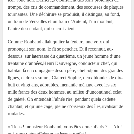
trompe, des cris de commandement, des secousses de plaques
tournantes. Une déchirure se produisit, il distingua, au fond,
un train de Versailles et un train d’Auteuil, l’un montant,
l’autre descendant, qui se croisaient.
Comme Roubaud allait quitter la fenêtre, une voix qui
prononçait son nom, le fit se pencher. Et il reconnut, au-
dessous, sur laterrasse du quatrième, un jeune homme d’une
trentaine d’années,Henri Dauvergne, conducteur-chef, qui
habitait là en compagnie deson père, chef adjoint des grandes
lignes, et de ses sœurs, Claireet Sophie, deux blondes de dix-
huit et vingt ans, adorables, menantle ménage avec les six
mille francs des deux hommes, au milieu d’uncontinuel éclat
de gaieté. On entendait l’aînée rire, pendant quela cadette
chantait, et qu’une cage, pleine d’oiseaux des îles,rivalisait de
roulades.
« Tiens ! monsieur Roubaud, vous êtes donc àParis ?… Ah !
oui, pour votre affaire avec lesous-préfet ! »