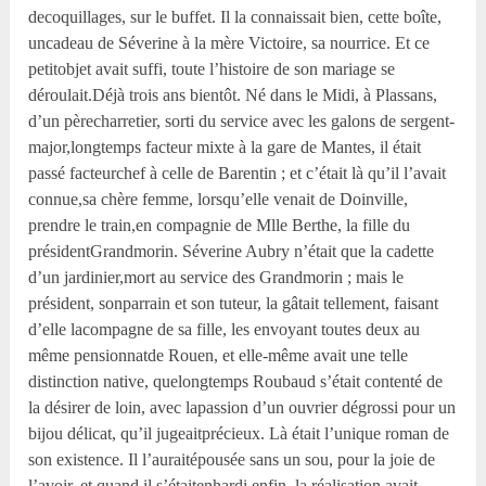
decoquillages, sur le buffet. Il la connaissait bien, cette boîte,
uncadeau de Séverine à la mère Victoire, sa nourrice. Et ce
petitobjet avait suffi, toute l’histoire de son mariage se
déroulait.Déjà trois ans bientôt. Né dans le Midi, à Plassans,
d’un pèrecharretier, sorti du service avec les galons de sergent-
major,longtemps facteur mixte à la gare de Mantes, il était
passé facteurchef à celle de Barentin ; et c’était là qu’il l’avait
connue,sa chère femme, lorsqu’elle venait de Doinville,
prendre le train,en compagnie de M
lle
Berthe, la fille du
présidentGrandmorin. Séverine Aubry n’était que la cadette
d’un jardinier,mort au service des Grandmorin ; mais le
président, sonparrain et son tuteur, la gâtait tellement, faisant
d’elle lacompagne de sa fille, les envoyant toutes deux au
même pensionnatde Rouen, et elle-même avait une telle
distinction native, quelongtemps Roubaud s’était contenté de
la désirer de loin, avec lapassion d’un ouvrier dégrossi pour un
bijou délicat, qu’il jugeaitprécieux. Là était l’unique roman de
son existence. Il l’auraitépousée sans un sou, pour la joie de
l’avoir, et quand il s’étaitenhardi enfin, la réalisation avait