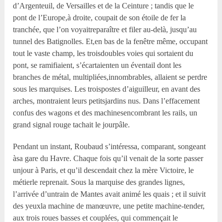
d’Argenteuil, de Versailles et de la Ceinture ; tandis que le
pont de l’Europe,à droite, coupait de son étoile de fer la
tranchée, que l’on voyaitreparaître et filer au-delà, jusqu’au
tunnel des Batignolles. Et,en bas de la fenêtre même, occupant
tout le vaste champ, les troisdoubles voies qui sortaient du
pont, se ramifiaient, s’écartaienten un éventail dont les
branches de métal, multipliées,innombrables, allaient se perdre
sous les marquises. Les troispostes d’aiguilleur, en avant des
arches, montraient leurs petitsjardins nus. Dans l’effacement
confus des wagons et des machinesencombrant les rails, un
grand signal rouge tachait le jourpâle.
Pendant un instant, Roubaud s’intéressa, comparant, songeant
àsa gare du Havre. Chaque fois qu’il venait de la sorte passer
unjour à Paris, et qu’il descendait chez la mère Victoire, le
métierle reprenait. Sous la marquise des grandes lignes,
l’arrivée d’untrain de Mantes avait animé les quais ; et il suivit
des yeuxla machine de manœuvre, une petite machine-tender,
aux trois roues basses et couplées, qui commençait le