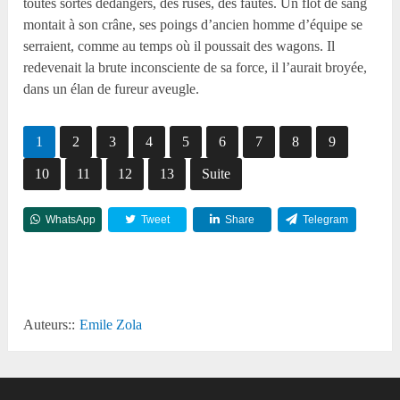
toutes sortes dedangers, des ruses, des fautes. Un flot de sang
montait à son crâne, ses poings d’ancien homme d’équipe se
serraient, comme au temps où il poussait des wagons. Il
redevenait la brute inconsciente de sa force, il l’aurait broyée,
dans un élan de fureur aveugle.
1
2
3
4
5
6
7
8
9
10
11
12
13
Suite
WhatsApp
Tweet
Share
Telegram
Reddit
Auteurs::
Emile Zola