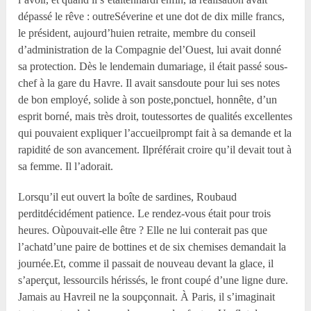
dépassé le rêve : outreSéverine et une dot de dix mille francs,
le président, aujourd’huien retraite, membre du conseil
d’administration de la Compagnie del’Ouest, lui avait donné
sa protection. Dès le lendemain dumariage, il était passé sous-
chef à la gare du Havre. Il avait sansdoute pour lui ses notes
de bon employé, solide à son poste,ponctuel, honnête, d’un
esprit borné, mais très droit, toutessortes de qualités excellentes
qui pouvaient expliquer l’accueilprompt fait à sa demande et la
rapidité de son avancement. Ilpréférait croire qu’il devait tout à
sa femme. Il l’adorait.
Lorsqu’il eut ouvert la boîte de sardines, Roubaud
perditdécidément patience. Le rendez-vous était pour trois
heures. Oùpouvait-elle être ? Elle ne lui conterait pas que
l’achatd’une paire de bottines et de six chemises demandait la
journée.Et, comme il passait de nouveau devant la glace, il
s’aperçut, lessourcils hérissés, le front coupé d’une ligne dure.
Jamais au Havreil ne la soupçonnait. À Paris, il s’imaginait