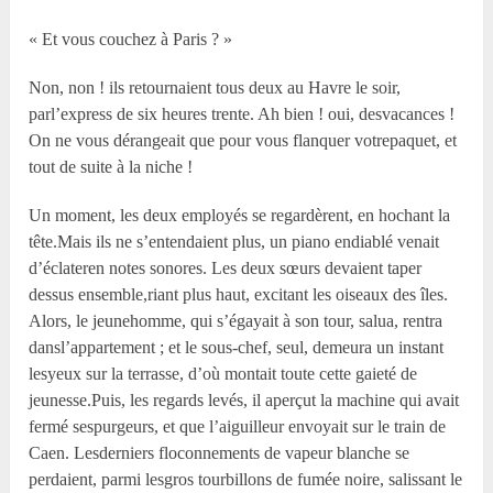
« Et vous couchez à Paris ? »
Non, non ! ils retournaient tous deux au Havre le soir,
parl’express de six heures trente. Ah bien ! oui, desvacances !
On ne vous dérangeait que pour vous flanquer votrepaquet, et
tout de suite à la niche !
Un moment, les deux employés se regardèrent, en hochant la
tête.Mais ils ne s’entendaient plus, un piano endiablé venait
d’éclateren notes sonores. Les deux sœurs devaient taper
dessus ensemble,riant plus haut, excitant les oiseaux des îles.
Alors, le jeunehomme, qui s’égayait à son tour, salua, rentra
dansl’appartement ; et le sous-chef, seul, demeura un instant
lesyeux sur la terrasse, d’où montait toute cette gaieté de
jeunesse.Puis, les regards levés, il aperçut la machine qui avait
fermé sespurgeurs, et que l’aiguilleur envoyait sur le train de
Caen. Lesderniers floconnements de vapeur blanche se
perdaient, parmi lesgros tourbillons de fumée noire, salissant le