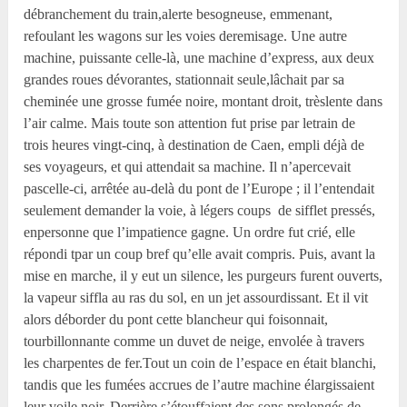
débranchement du train,alerte besogneuse, emmenant,
refoulant les wagons sur les voies deremisage. Une autre
machine, puissante celle-là, une machine d’express, aux deux
grandes roues dévorantes, stationnait seule,lâchait par sa
cheminée une grosse fumée noire, montant droit, trèslente dans
l’air calme. Mais toute son attention fut prise par letrain de
trois heures vingt-cinq, à destination de Caen, empli déjà de
ses voyageurs, et qui attendait sa machine. Il n’apercevait
pascelle-ci, arrêtée au-delà du pont de l’Europe ; il l’entendait
seulement demander la voie, à légers coups de sifflet pressés,
enpersonne que l’impatience gagne. Un ordre fut crié, elle
répondi tpar un coup bref qu’elle avait compris. Puis, avant la
mise en marche, il y eut un silence, les purgeurs furent ouverts,
la vapeur siffla au ras du sol, en un jet assourdissant. Et il vit
alors déborder du pont cette blancheur qui foisonnait,
tourbillonnante comme un duvet de neige, envolée à travers
les charpentes de fer.Tout un coin de l’espace en était blanchi,
tandis que les fumées accrues de l’autre machine élargissaient
leur voile noir. Derrière,s’étouffaient des sons prolongés de