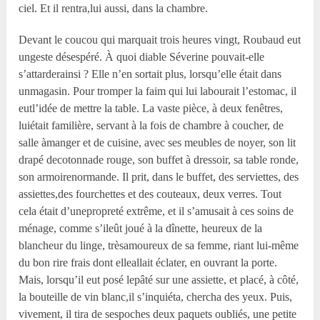
ciel. Et il rentra,lui aussi, dans la chambre.
Devant le coucou qui marquait trois heures vingt, Roubaud eut
ungeste désespéré. À quoi diable Séverine pouvait-elle
s’attarderainsi ? Elle n’en sortait plus, lorsqu’elle était dans
unmagasin. Pour tromper la faim qui lui labourait l’estomac, il
eutl’idée de mettre la table. La vaste pièce, à deux fenêtres,
luiétait familière, servant à la fois de chambre à coucher, de
salle àmanger et de cuisine, avec ses meubles de noyer, son lit
drapé decotonnade rouge, son buffet à dressoir, sa table ronde,
son armoirenormande. Il prit, dans le buffet, des serviettes, des
assiettes,des fourchettes et des couteaux, deux verres. Tout
cela était d’unepropreté extrême, et il s’amusait à ces soins de
ménage, comme s’ileût joué à la dînette, heureux de la
blancheur du linge, trèsamoureux de sa femme, riant lui-même
du bon rire frais dont elleallait éclater, en ouvrant la porte.
Mais, lorsqu’il eut posé lepâté sur une assiette, et placé, à côté,
la bouteille de vin blanc,il s’inquiéta, chercha des yeux. Puis,
vivement, il tira de sespoches deux paquets oubliés, une petite