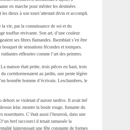
maine en marche pour mériter les destinées
 les dieux à son tours’attestait divin et accompli.
la vie, par la connaissance de soi et du
age touffue etvivante. Son art, d’une couleur
eaient ses fibres flamandes. Ilsemblait s’en être
un bouquet de sensations fécondes et toniques.
utilantes etfleuries comme l’art des peintres.
 maison était petite, trois pièces en haut, trois
 du corridormenaient au jardin, une pente légère
e d’un honnête homme d’écrivain. Leschambres, le
ehors se violetait d’aurore tardive. Il avait tiré
r-dessus lelac monter la boule rouge, fumante du
es nourritures. C’était aussi l’heureoù, dans une
. D’un bref raccourci il tenait ramassée la
entalité luiproposait une fête constante de formes