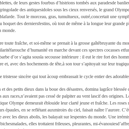
t blettes, de leurs gestes fourbus d’histrions tombés aux paradesde banl
gringolade des antiquesidoles sous les cieux renversés, le grand Olympe
afarde. Tout le morceau, gras, tumultueux, outré,concertait une sympho
u hoquet des derniersfestins, où tout de même à la longue leur grande pl
un monde.
riture toute fraîche, et soi-même se prenait à la grosse gaîtébruyante du 
hilaritéfarouche d’humanité en marche devant ces spectres cocasses etfun
 barbe d’or s’agita sousla secousse intérieure : il eut le rire fort des h
rire et, avec des hochements de tête,à son tour s’apitoyait sur leur tragiq
ne tristesse sincère qui tout àcoup embrassait le cycle entier des adorabl
t des petits dieux dans la boue des désastres, domina lagrâce blessée de
és aux races,n’avaient pas cessé de palpiter au vent lascif des origines. L
antique Olympe demeurait éblouide leur clarté jeune et fraîche. Les roses 
urs épaules, en se reflétant auxmiroirs du ciel, faisait naître l’aurore. C
le avec les dieux abolis, les balayait sur lespentes du monde. Une irrémiss
chesmalades, elles trottaient frileuses, pleurantes, mi-évanouiesd’affres,