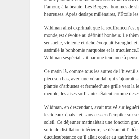
l’amour, à la beauté. Les Bergers, hommes de sim
heureuses. Après deslaps millénaires, l’Étoile les
Wildman ainsi exprimait que la souffrancen’est q
monde,est dévolue au définitif bonheur. Le thème,
sensuelle, violente et riche,évoquait Breughel et
assimilé la bonhomie narquoise et la truculence.L
Wildman sespécialisait par une tendance à penser
Ce matin-là, comme tous les autres de l’hiver,il 
piècesen bas, avec une vérandah qui s’ajourait s
plantée d’arbustes et ferméed’une grille vers la
meuble, les aises suffisantes étaient comme desesp
Wildman, en descendant, avait trouvé sur leguérid
lesrideaux épais ; et, sans cesser d’empiler sur 
soleil. Ce déjeuner matinalétait une fonction grav
sorte de distillation intérieure, se décantait l’idé
ductilesubstance qu’il allait couler au gaufrier d