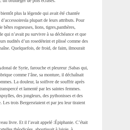
 un bruitléger de pois écrasés.
bientôt plus la légende qui avait été chantée
d’accessoiresla plupart de leurs attributs. Pour
e bêtes rogneuses, lions, tigres,panthères,
gle qui n’avait pu survivre à sa déchéance et que
leurs nudités d’un rosedéteint et plissé comme des
chaîne. Quelquefois, de froid, de faim, ilmourait
l’Adonaï de Syrie, farouche et pleureur ;Sabas qui,
lubrique comme l’âne, sa monture, il déchaînait
mmes. La douleur, la soifivre de souffrir après
transpercé et lamenté par les saintes femmes.
espsylles, des jongleurs, des pythonisses et des
 Les trois Bergersriaient et par jeu leur tiraient
eau livre. Et il l’avait appelé :Épiphanie. C’était
elles théodicées, aboutissait à lajoie, à