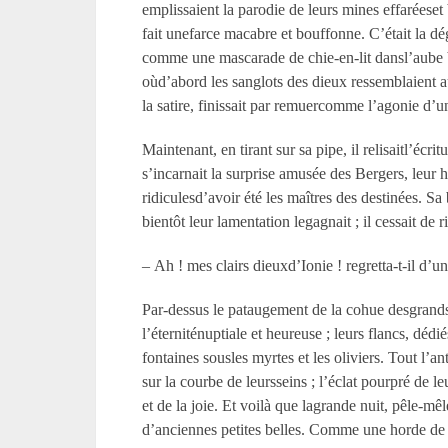
emplissaient la parodie de leurs mines effaréese
fait unefarce macabre et bouffonne. C’était la dé
comme une mascarade de chie-en-lit dansl’aube bl
oùd’abord les sanglots des dieux ressemblaient a
la satire, finissait par remuercomme l’agonie d’
Maintenant, en tirant sur sa pipe, il relisaitl’éc
s’incarnait la surprise amusée des Bergers, leur 
ridiculesd’avoir été les maîtres des destinées. Sa
bientôt leur lamentation legagnait ; il cessait de 
– Ah ! mes clairs dieuxd’Ionie ! regretta-t-il d’u
Par-dessus le pataugement de la cohue desgrands e
l’éterniténuptiale et heureuse ; leurs flancs, dédi
fontaines sousles myrtes et les oliviers. Tout l’
sur la courbe de leursseins ; l’éclat pourpré de le
et de la joie. Et voilà que lagrande nuit, pêle-mê
d’anciennes petites belles. Comme une horde de bi