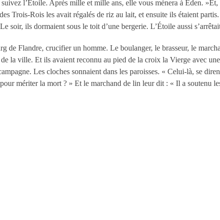
nt, suivez l’Étoile. Après mille et mille ans, elle vous mènera à Éden. »Et
 Trois-Rois les avait régalés de riz au lait, et ensuite ils étaient partis.
Le soir, ils dormaient sous le toit d’une bergerie. L’Étoile aussi s’arrêta
rg de Flandre, crucifier un homme. Le boulanger, le brasseur, le marchand 
ts de la ville. Et ils avaient reconnu au pied de la croix la Vierge avec
campagne. Les cloches sonnaient dans les paroisses. « Celui-là, se dirent-
 pour mériter la mort ? » Et le marchand de lin leur dit : « Il a soutenu l