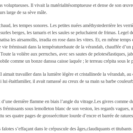
ions voluptueuses. Il vivait la matérialitésomptueuse et dense de son œu
urs large de sa sève mâle.
chaud, les tempes sonores. Les petites nuées améthystederrière les verri
 surles berges, les tamaris et les saules se peluchaient de frimas. Legel d
matisa les airsamollis, irradia en rose dans les vitres. Et, en même temps
ime vie frémissait dans la températurehaute de la vérandah, chauffée d’u
s.Toute la volière aux perruches, avec ses sautes de pelotesélastiques, ja
bile comme un bonze danssa caisse laquée ; le terreau crépita sous le pe
 aimait travailler dans la lumière légère et cristallinede la vérandah, au 
ui lui étaitfamilier, il avait ramassé au creux de sa main sa barbe couleu
rnait d’une dernière flamme en biais l’angle du vitrage.Les givres comm
s frémissants sous lemolleton blanc de son veston, les regards vagues, no
attu ses quatre pages de grosseécriture lourde d’encre et barrée de ratur
 falotes s’effaçant dans le crépuscule des âges,claudiquants et titubants 