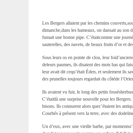
Les Bergers allaient par les chemins couverts,sous
dimanche,dans les hameaux, on dansait au son du v
fumait une bonne pipe. C’étaitcomme une journée 
sauterelles, des navets, de beaux fruits d’or et d
Sous leurs os en pointe de clou, leur foid’ancien
deleurs paumes, ils disaient des mots bas qui faisa
leur avait dit cequ’était Éden, et seulement ils sa
des prunelles toujours regardait du côtéde l’Orient
Ils avaient vu fuir, le long des petits fossésher
C’étaitlà une surprise nouvelle pour les Bergers
bisons. Ils connurent alors quec’étaient les antiq
Courbés à présent vers la terre, avec des dodelin
Un d’eux, avec une vieille barbe, par momentss’as