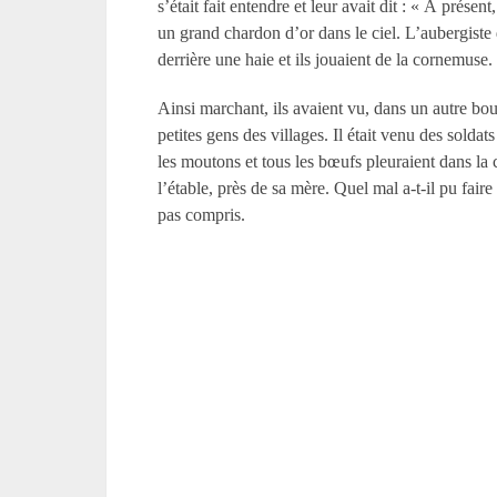
s’était fait entendre et leur avait dit : « À prése
un grand chardon d’or dans le ciel. L’aubergiste des
derrière une haie et ils jouaient de la cornemuse. 
Ainsi marchant, ils avaient vu, dans un autre bou
petites gens des villages. Il était venu des solda
les moutons et tous les bœufs pleuraient dans la 
l’étable, près de sa mère. Quel mal a-t-il pu faire
pas compris.