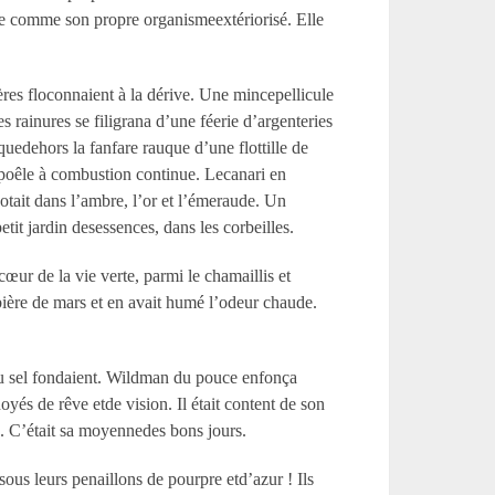
vre comme son propre organismeextériorisé. Elle
ères floconnaient à la dérive. Une mincepellicule
es rainures se filigrana d’une féerie d’argenteries
 quedehors la fanfare rauque d’une flottille de
n poêle à combustion continue. Lecanari en
botait dans l’ambre, l’or et l’émeraude. Un
tit jardin desessences, dans les corbeilles.
cœur de la vie verte, parmi le chamaillis et
rbière de mars et en avait humé l’odeur chaude.
e du sel fondaient. Wildman du pouce enfonça
yés de rêve etde vision. Il était content de son
es. C’était sa moyennedes bons jours.
sous leurs penaillons de pourpre etd’azur ! Ils