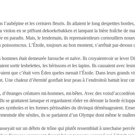
 l’aubépine et les cerisiers fleuris. Ils allaient le long despetites borde
iolon en se piffrant dekoekebakken et lampant la bière fraîche de mars. 
en paradis. Mais, le lendemain, ils reprenaientleurs cornouillers noue
es poissonscrus. L’Étoile, toujours au bon moment, s’arrêtait par-dessus 
s hommes était demeurée farouche et naïve. Ils croyaientvoir se lever Die
ient sortir lesbelettes, les hérissons et les lapins. Ils causaient avec le
vaient que c’était vers Éden queles menait l’Étoile. Dans leurs grands visa
. Une chaleur d’éternité gonflait leur peau à l’endroitoù battait leur cœur
bus, d’étranges créatures mi-hommes, mi-bêtes. Avec des voixd’accordéon, 
. Ils se grattaient lanuque et regardaient rôder en déroute la horde éc
ues symboles et les formes périssables du divinqui déménageaient. Ensembl
ementsde tête séniles, ils se parlaient d’un Olympe dont même le maîtred
seyait sur un débris de trône qui plutôt ressemblait à unechaise percée. 