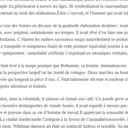
ple foi,pèlerinaient à travers les âges. Ils symbolisaient la caravanehu
 menait au seuil des réalisations.Éden s’ouvrait, et l’homme qui avait fait
u’une des formes en décours de la graduelle élaboration desâmes : toute 
 avec ampleur, ondulaitentre ses tempes. Il avait rêvé d’en faire une p
 Jordaens. C’étaient les maîtres savoureux enqui naturellement se prolong
e tranquille et somptueux émail de cette peinture équivalait pourlui à 
 optiquement : samodalité cérébrale s’exprimait en mosaïques verbales, r
s’était levé à la lampe pendant que Bethannie, sa femme, dormaitencore. La
ur la perspective larged’un lac bordé de cottages. Deux marches au bout
 levée qui longeait la pièce d’eau. C’était lademeure décente et modest
oirs laborieux et réalisés.
on, dans la vérandah, le plateau où fumait son café. Un jourde givre au d
ses beurrées deslanguettes de viande fumée, il avait regardé à mesure pa
e et joyeuse dans sa vie d’homme de travail.Il appréciait la sensualité d
e.La vitalité intellectuelle l’intégrait à la faveur de l’animalitérenouvelée
es mots. Wildman dansson art était un instinctif furieux et sensible. Sa m