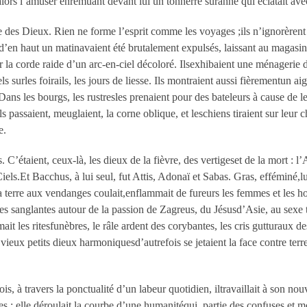
alors l’amuser enremuant devant lui un tonnerre suranné qui éclatait avec
e des Dieux. Rien ne forme l’esprit comme les voyages ;ils n’ignorèrent 
s d’en haut un matinavaient été brutalement expulsés, laissant au magasin 
r la corde raide d’un arc-en-ciel décoloré. Ilsexhibaient une ménagerie d
 surles foirails, les jours de liesse. Ils montraient aussi fièrementun ai
 Dans les bourgs, les rustresles prenaient pour des bateleurs à cause de 
s passaient, meuglaient, la corne oblique, et leschiens tiraient sur leur 
e.
. C’étaient, ceux-là, les dieux de la fièvre, des vertigeset de la mort : 
Ciels.Et Bacchus, à lui seul, fut Attis, Adonaï et Sabas. Gras, efféminé,
a terre aux vendanges coulait,enflammait de fureurs les femmes et les ho
es sanglantes autour de la passion de Zagreus, du Jésusd’Asie, au sexe 
mait les ritesfunèbres, le râle ardent des corybantes, les cris gutturaux d
vieux petits dieux harmoniquesd’autrefois se jetaient la face contre terre.
s, à travers la ponctualité d’un labeur quotidien, iltravaillait à son nouv
; elle déroulait la courbe d’une humanitéqui, partie des confuses et mort