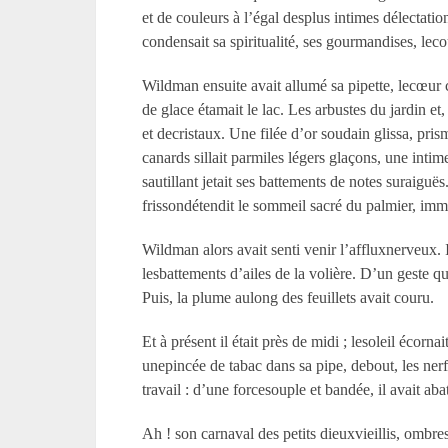
et de couleurs à l’égal desplus intimes délectat
condensait sa spiritualité, ses gourmandises, leco
Wildman ensuite avait allumé sa pipette, lecœur 
de glace étamait le lac. Les arbustes du jardin et,
et decristaux. Une filée d’or soudain glissa, pris
canards sillait parmiles légers glaçons, une int
sautillant jetait ses battements de notes suraiguë
frissondétendit le sommeil sacré du palmier, immo
Wildman alors avait senti venir l’affluxnerveux. Il
lesbattements d’ailes de la volière. D’un geste q
Puis, la plume aulong des feuillets avait couru.
Et à présent il était près de midi ; lesoleil éco
unepincée de tabac dans sa pipe, debout, les nerf
travail : d’une forcesouple et bandée, il avait ab
Ah ! son carnaval des petits dieuxvieillis, ombres