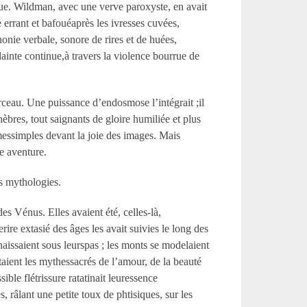
ieue. Wildman, avec une verve paroxyste, en avait
 errant et bafouéaprès les ivresses cuvées,
nie verbale, sonore de rires et de huées,
ainte continue,à travers la violence bourrue de
morceau. Une puissance d’endosmose l’intégrait ;il
èbres, tout saignants de gloire humiliée et plus
ommessimples devant la joie des images. Mais
ue aventure.
es mythologies.
s Vénus. Elles avaient été, celles-là,
erire extasié des âges les avait suivies le long des
naissaient sous leurspas ; les monts se modelaient
’étaient les mythessacrés de l’amour, de la beauté
ible flétrissure ratatinait leuressence
 râlant une petite toux de phtisiques, sur les