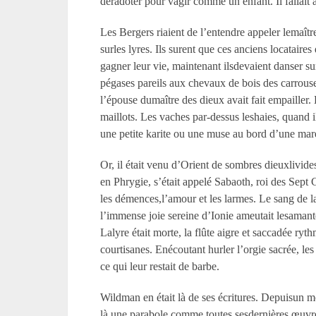
deradoter pour vagir comme un enfant. Il fallait 
Les Bergers riaient de l’entendre appeler lemaîtr
surles lyres. Ils surent que ces anciens locataire
gagner leur vie, maintenant ilsdevaient danser su
pégases pareils aux chevaux de bois des carrousels
l’épouse dumaître des dieux avait fait empailler.
maillots. Les vaches par-dessus leshaies, quand il
une petite karite ou une muse au bord d’une mar
Or, il était venu d’Orient de sombres dieuxlivides
en Phrygie, s’était appelé Sabaoth, roi des Sept 
les démences,l’amour et les larmes. Le sang de l
l’immense joie sereine d’Ionie ameutait lesamant
Lalyre était morte, la flûte aigre et saccadée ryth
courtisanes. Enécoutant hurler l’orgie sacrée, les 
ce qui leur restait de barbe.
Wildman en était là de ses écritures. Depuisun moi
là une parabole comme toutes sesdernières œuvres 