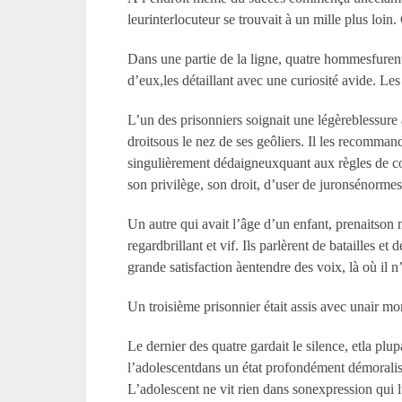
leurinterlocuteur se trouvait à un mille plus loin. 
Dans une partie de la ligne, quatre hommesfurent 
d’eux,les détaillant avec une curiosité avide. Les
L’un des prisonniers soignait une légèreblessure
droitsous le nez de ses geôliers. Il les recommanda
singulièrement dédaigneuxquant aux règles de cond
son privilège, son droit, d’user de juronsénormes 
Un autre qui avait l’âge d’un enfant, prenaitso
regardbrillant et vif. Ils parlèrent de batailles e
grande satisfaction àentendre des voix, là où il n
Un troisième prisonnier était assis avec unair moro
Le dernier des quatre gardait le silence, etla plup
l’adolescentdans un état profondément démoralisé.
L’adolescent ne vit rien dans sonexpression qui l