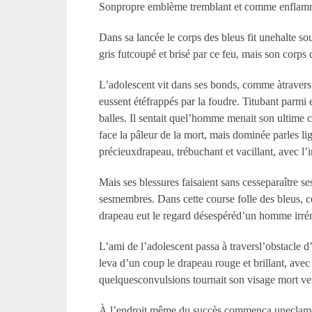
Sonpropre emblème tremblant et comme enflammé vo
Dans sa lancée le corps des bleus fit unehalte 
gris futcoupé et brisé par ce feu, mais son corps
L’adolescent vit dans ses bonds, comme àtravers 
eussent étéfrappés par la foudre. Titubant parmi 
balles. Il sentait quel’homme menait son ultime c
face la pâleur de la mort, mais dominée parles li
précieuxdrapeau, trébuchant et vacillant, avec l’in
Mais ses blessures faisaient sans cesseparaître s
sesmembres. Dans cette course folle des bleus, ce
drapeau eut le regard désespéréd’un homme irr
L’ami de l’adolescent passa à traversl’obstacle d
leva d’un coup le drapeau rouge et brillant, avec
quelquesconvulsions tournait son visage mort vers
À l’endroit même du succès commença uneclameur