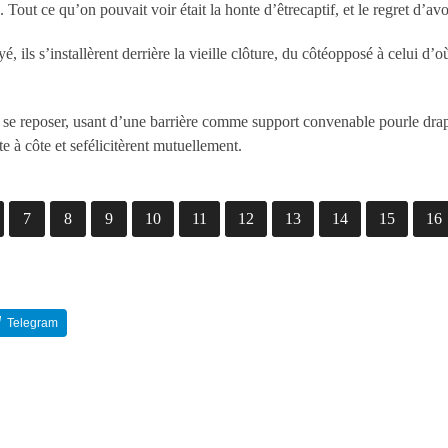
 Tout ce qu’on pouvait voir était la honte d’êtrecaptif, et le regret d’avoi
ils s’installèrent derrière la vieille clôture, du côtéopposé à celui d’o
r se reposer, usant d’une barrière comme support convenable pourle drape
ôte à côte et sefélicitèrent mutuellement.
7
8
9
10
11
12
13
14
15
16
Telegram
Reddit