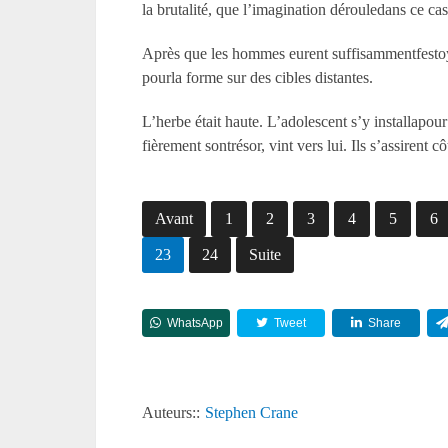
la brutalité, que l’imagination dérouledans ce cas.
Après que les hommes eurent suffisammentfestoyé, 
pourla forme sur des cibles distantes.
L’herbe était haute. L’adolescent s’y installapou
fièrement sontrésor, vint vers lui. Ils s’assirent c
Avant
1
2
3
4
5
6
23
24
Suite
WhatsApp
Tweet
Share
Auteurs::
Stephen Crane