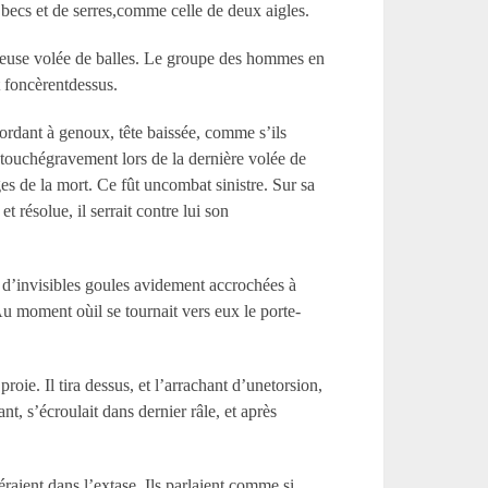
becs et de serres,comme celle de deux aigles.
ageuse volée de balles. Le groupe des hommes en
t foncèrentdessus.
ordant à genoux, tête baissée, comme s’ils
é touchégravement lors de la dernière volée de
es de la mort. Ce fût uncombat sinistre. Sur sa
 résolue, il serrait contre lui son
ec d’invisibles goules avidement accrochées à
Au moment oùil se tournait vers eux le porte-
ie. Il tira dessus, et l’arrachant d’unetorsion,
t, s’écroulait dans dernier râle, et après
ient dans l’extase. Ils parlaient comme si