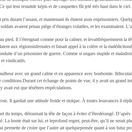
Ce qui leur restaitde képis et de casquettes fût jeté très haut dans le ciel.
pris durant l’assaut, et maintenant ils étaient assis enprisonniers. Que
 soldats avaient prisau piège d’étranges volatiles, et les examinaient. L’a
 au pied. Il l’étreignait comme pour la calmer, et levaitfréquemment la 
ient aux régionsinfernales et faisait appel à la colère et la malédictiond
uite d’un prisonnier de guerre. Comme si ungars stupide et maladroit lui
et vindicatifs.
n malheur avec un grand calme et en apparence avec bonhomie. Ildiscutai
t de conditions.Durant cet échange de points de vue, il y avait un grand in
’y avait eut que ténèbres etspéculations.
se. Il gardait une attitude froide et stoïque. À toutes lesavances il répli
art du temps, détournait la tête de façon à éviter d’êtredérangé. D’après c
 La honte était sur lui, et leprofond regret, peut-être, qu’il ne serait
ui permette de croire que l’autre ait quelquepensée quant à son futur pro