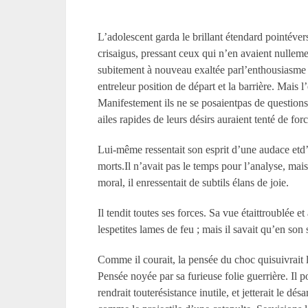
L’adolescent garda le brillant étendard pointévers
crisaigus, pressant ceux qui n’en avaient nullemen
subitement à nouveau exaltée parl’enthousiasme d
entreleur position de départ et la barrière. Mais 
Manifestement ils ne se posaientpas de questions
ailes rapides de leurs désirs auraient tenté de fo
Lui-même ressentait son esprit d’une audace etd’un
morts.Il n’avait pas le temps pour l’analyse, mais
moral, il enressentait de subtils élans de joie.
Il tendit toutes ses forces. Sa vue étaittroublée 
lespetites lames de feu ; mais il savait qu’en son
Comme il courait, la pensée du choc quisuivrait le
Pensée noyée par sa furieuse folie guerrière. Il 
rendrait touterésistance inutile, et jetterait le d