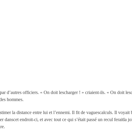
 par d’autres officiers. « On doit lescharger ! » criaient-ils. « On doit l
t des hommes.
imer la distance entre lui et l’ennemi. Il fit de vaguescalculs. Il voyait
ter danscet endroit-ci, et avec tout ce qui s’était passé un recul feraitla 
re.