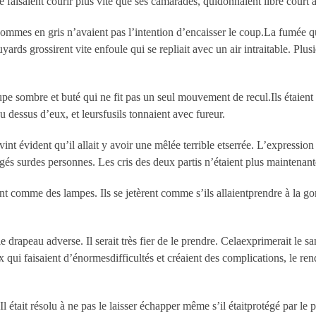
e faisaient courir plus vite que ses camarades, quidonnaient libre court 
 hommes en gris n’avaient pas l’intention d’encaisser le coup.La fumée 
yards grossirent vite enfoule qui se repliait avec un air intraitable. Plus
roupe sombre et buté qui ne fit pas un seul mouvement de recul.Ils étaie
u dessus d’eux, et leursfusils tonnaient avec fureur.
vint évident qu’il allait y avoir une mêlée terrible etserrée. L’expressio
igés surdes personnes. Les cris des deux partis n’étaient plus maintenan
ent comme des lampes. Ils se jetèrent comme s’ils allaientprendre à la go
 drapeau adverse. Il serait très fier de le prendre. Celaexprimerait le s
x qui faisaient d’énormesdifficultés et créaient des complications, le r
 était résolu à ne pas le laisser échapper même s’il étaitprotégé par le p