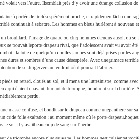
lait vers l’autre. Ilsemblait près d’y avoir une étrange collusion de 
soudaine à portée de tir désespérément proche, et rapidementlâcha une r
 criblé continuait à sebattre. Les hommes en bleus hurlèrent à nouveau e
un brouillard, l’image de quatre ou cinq hommes étendus ausol, ou se t
eux se trouvait leporte-drapeau rival, que l’adolescent avait vu avoir ét
ombat : la lutte de quelqu’un dontles jambes sont déjà prises par les ang
gnes dures et sombres d’une cause désespérée. Avec unegrimace terrible et
tention de se dirigervers un endroit où il pourrait l’abriter.
es pieds en retard, cloués au sol, et il mena une luttesinistre, comme av
ux qui étaient enavant, hurlant de triomphe, bondirent sur la barrière. 
émédiablement perdu.
’une masse confuse, et bondit sur le drapeau comme unepanthère sur sa pro
 un cride folle exaltation ; au moment même où le porte-drapeau,hoquetan
 le sol. Il y avaitbeaucoup de sang sur l’herbe.
 de triomphe encore plus sauvage. Les hommes gesticulaientet vociféra