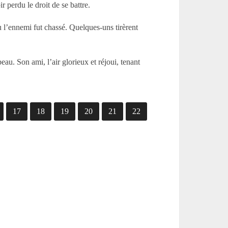
r perdu le droit de se battre.
ù l’ennemi fut chassé. Quelques-uns tirèrent
au. Son ami, l’air glorieux et réjoui, tenant
17
18
19
20
21
22