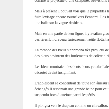
comme le projectile d’une catapulte. Sesvisions l
Mais à présent il pouvait voir que la plupartdes
fuite levisage encore tourné vers l’ennemi. Les fu
une balle sur la vague desbleus.
Mais en une partie de leur ligne, il y avaitun g
barrières.Un drapeau furieusement agité flottait a
La tornade des bleus s’approcha très près, etil de
des bleus devinrent des hurlements de colère dir
Les bleus montraient les dents, leurs yeuxbrillai
décrutet devint insignifiant.
L’adolescent se concentrait de toute son âmesur le
échangés.Il ressentait une grande haine pour ceu
suspendu hors d’atteinte parmi lespérils.
Il plongea vers le drapeau comme un chevalfou. Il