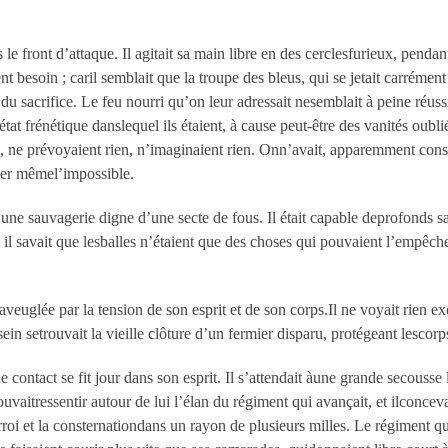
 le front d’attaque. Il agitait sa main libre en des cerclesfurieux, penda
t besoin ; caril semblait que la troupe des bleus, qui se jetait carrément
u sacrifice. Le feu nourri qu’on leur adressait nesemblait à peine réu
l’état frénétique danslequel ils étaient, à cause peut-être des vanités oub
, ne prévoyaient rien, n’imaginaient rien. Onn’avait, apparemment cons
rcer mêmel’impossible.
e sauvagerie digne d’une secte de fous. Il était capable deprofonds sacri
 il savait que lesballes n’étaient que des choses qui pouvaient l’empêcher
et aveuglée par la tension de son esprit et de son corps.Il ne voyait rien 
 sein setrouvait la vieille clôture d’un fermier disparu, protégeant lescor
 contact se fit jour dans son esprit. Il s’attendait àune grande secousse 
pouvaitressentir autour de lui l’élan du régiment qui avançait, et ilconce
ésarroi et la consternationdans un rayon de plusieurs milles. Le régiment q