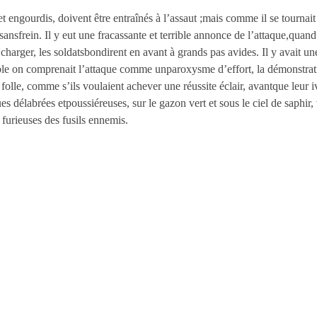
 engourdis, doivent être entraînés à l’assaut ;mais comme il se tournait 
sansfrein. Il y eut une fracassante et terrible annonce de l’attaque,quand
 charger, les soldatsbondirent en avant à grands pas avides. Il y avait 
le on comprenait l’attaque comme unparoxysme d’effort, la démonstratio
lle, comme s’ils voulaient achever une réussite éclair, avantque leur ivr
 délabrées etpoussiéreuses, sur le gazon vert et sous le ciel de saphir,
s furieuses des fusils ennemis.