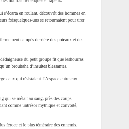
à des hourras frénétiques et râpeux.
qui s’écarta en roulant, découvrît des hommes en
ieurs foisquelques-uns se retournaient pour tirer
nt fermement campés derrière des poteaux et des
n dédaigneuse du petit groupe fit que leshourras
tqu’un brouhaha d’insultes blessantes.
rge ceux qui résistaient. L’espace entre eux
ang qui se mêlait au sang, près des coups
endant comme untrésor mythique et convoité,
lus féroce et le plus téméraire des ennemis.