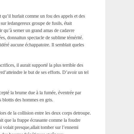
nt qu’il hurlait comme un fou des appels et des
 sur ledangereux groupe de fusils, était
ssir qu’à semer un grand amas de cadavre
liées, donnaitun spectacle de sublime témérité.
idéré aucune échappatoire. Il semblait queles
fices, il aurait supporté la plus terrible des
d’atteindre le but de ses efforts. D’avoir un tel
excepté la brume due à la fumée, éventrée par
ps blottis des hommes en gris.
lors de la collision entre les deux corps detroupe.
vait que la frappe écrasante comme la foudre
ui volait presque,allait tomber sur l’ennemi