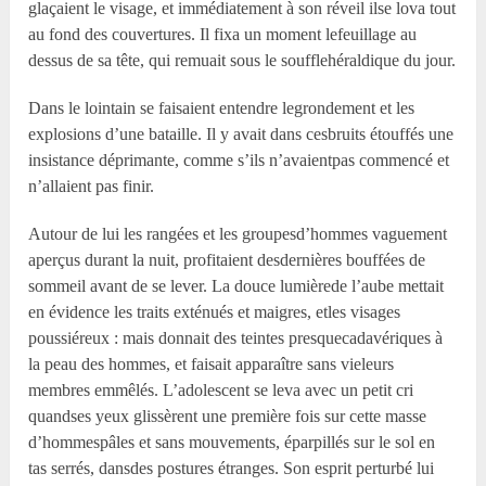
glaçaient le visage, et immédiatement à son réveil ilse lova tout
au fond des couvertures. Il fixa un moment lefeuillage au
dessus de sa tête, qui remuait sous le soufflehéraldique du jour.
Dans le lointain se faisaient entendre legrondement et les
explosions d’une bataille. Il y avait dans cesbruits étouffés une
insistance déprimante, comme s’ils n’avaientpas commencé et
n’allaient pas finir.
Autour de lui les rangées et les groupesd’hommes vaguement
aperçus durant la nuit, profitaient desdernières bouffées de
sommeil avant de se lever. La douce lumièrede l’aube mettait
en évidence les traits exténués et maigres, etles visages
poussiéreux : mais donnait des teintes presquecadavériques à
la peau des hommes, et faisait apparaître sans vieleurs
membres emmêlés. L’adolescent se leva avec un petit cri
quandses yeux glissèrent une première fois sur cette masse
d’hommespâles et sans mouvements, éparpillés sur le sol en
tas serrés, dansdes postures étranges. Son esprit perturbé lui