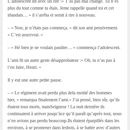
L’adolescent dit avec un rire :« T’as pas mal changé. Tu n’es
plus du tout comme tu étais. Jeme rappelle quand toi et cet
irlandais… » il s’arrêta et semit à rire à nouveau.
– « Non, je n’étais pas commeça, » dit son ami pensivement.
« C’est assezvrai. »
– « Hé bien je ne voulais pasdire… » commença l’adolescent.
L’ami fit un autre geste désapprobateur :« Oh, tu n’as pas à
t’en faire, Henri. »
Il y eut une autre petite pause.
– « Le régiment avait perdu plus dela moitié des hommes
hier, » remarqua finalement l’ami.« J’ai pensé, bien sûr, qu’ils
étaient tous morts, maisSeigneur ! La nuit dernière ils
continuaient à arriver jusqu’àce qu’il paraît qu’après tout, nous
n’en avions pas perdu beaucoup.Ils étaient éparpillés dans les
environs, à se promener dans lesbois, à se battre avec d’autres