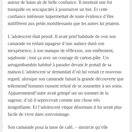
autour de luiun air de belle confiance. Il montrait une foi
tranquille en sescapacités à poursuivre un but. Et cette
confiance intérieure luipermettait de toute évidence d’être
indifférent aux petits motsblessants que les autres lui jetaient.
L’adolescent était pensif. Il avait prisl’habitude de voir son
camarade en enfant tapageur d’une audace dueà son
inexpérience, à son manque de réflexion, son entêtement,
sajalousie ; tout ça avec un courage de carton-pâte. Un
arrogantbambin habitué à parader devant le portail de sa
maison.L’adolescent se demandait d’où lui venait ce nouveau
regard, alorsque son camarade faisait la grande découverte que
tellementd’hommes eussent refusé de se soumettre à ses soins.
Apparemmentl’autre avait grimpé sur un sommet de la
sagesse, d’où il sepercevait comme une chose très
insignifiante. Et l’adolescent vitque désormais il lui serait plus
facile de vivre dans sonvoisinage.
Son camarade posa la tasse de café, – sinoircie qu’elle