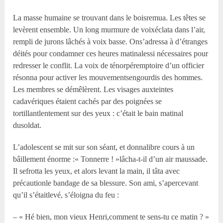
La masse humaine se trouvant dans le boisremua. Les têtes se
levèrent ensemble. Un long murmure de voixéclata dans l’air,
rempli de jurons lâchés à voix basse. Ons’adressa à d’étranges
déités pour condamner ces heures matinalessi nécessaires pour
redresser le conflit. La voix de ténorpéremptoire d’un officier
résonna pour activer les mouvementsengourdis des hommes.
Les membres se démêlèrent. Les visages auxteintes
cadavériques étaient cachés par des poignées se
tortillantlentement sur des yeux : c’était le bain matinal
dusoldat.
L’adolescent se mit sur son séant, et donnalibre cours à un
bâillement énorme :« Tonnerre ! »lâcha-t-il d’un air maussade.
Il sefrotta les yeux, et alors levant la main, il tâta avec
précautionle bandage de sa blessure. Son ami, s’apercevant
qu’il s’étaitlevé, s’éloigna du feu :
– « Hé bien, mon vieux Henri,comment te sens-tu ce matin ? »