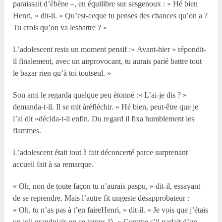
paraissait d’ébène –, en équilibre sur sesgenoux : « Hé bien
Henri, » dit-il. « Qu’est-ceque tu penses des chances qu’on a ?
Tu crois qu’on va lesbattre ? »
L’adolescent resta un moment pensif :« Avant-hier » répondit-
il finalement, avec un airprovocant, tu aurais parié battre tout
le bazar rien qu’à toi toutseul. »
Son ami le regarda quelque peu étonné :« L’ai-je dis ? »
demanda-t-il. Il se mit àréfléchir. « Hé bien, peut-être que je
l’ai dit »décida-t-il enfin. Du regard il fixa humblement les
flammes.
L’adolescent était tout à fait déconcerté parce surprenant
accueil fait à sa remarque.
« Oh, non de toute façon tu n’aurais paspu, » dit-il, essayant
de se reprendre. Mais l’autre fit ungeste désapprobateur :
« Oh, tu n’as pas à t’en faireHenri, » dit-il. « Je vois que j’étais
un joli grandniais en ce temps-là. » Comme s’il parlait d’un