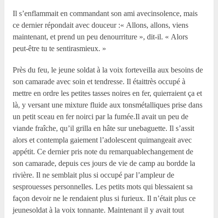
Il s’enflammait en commandant son ami avecinsolence, mais
ce dernier répondait avec douceur :« Allons, allons, viens
maintenant, et prend un peu denourriture », dit-il. « Alors
peut-être tu te sentirasmieux. »
Près du feu, le jeune soldat à la voix forteveilla aux besoins de
son camarade avec soin et tendresse. Il étaittrès occupé à
mettre en ordre les petites tasses noires en fer, quierraient ça et
là, y versant une mixture fluide aux tonsmétalliques prise dans
un petit sceau en fer noirci par la fumée.Il avait un peu de
viande fraîche, qu’il grilla en hâte sur unebaguette. Il s’assit
alors et contempla gaiement l’adolescent quimangeait avec
appétit. Ce dernier pris note du remarquablechangement de
son camarade, depuis ces jours de vie de camp au bordde la
rivière. Il ne semblait plus si occupé par l’ampleur de
sesprouesses personnelles. Les petits mots qui blessaient sa
façon devoir ne le rendaient plus si furieux. Il n’était plus ce
jeunesoldat à la voix tonnante. Maintenant il y avait tout