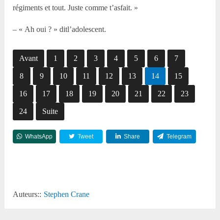
régiments et tout. Juste comme t’asfait. »
– « Ah oui ? » ditl’adolescent.
Avant
1
2
3
4
5
6
7
8
9
10
11
12
13
14
15
16
17
18
19
20
21
22
23
24
Suite
WhatsApp
Tweet
Share
Telegram
Reddit
Auteurs::
Stephen Crane