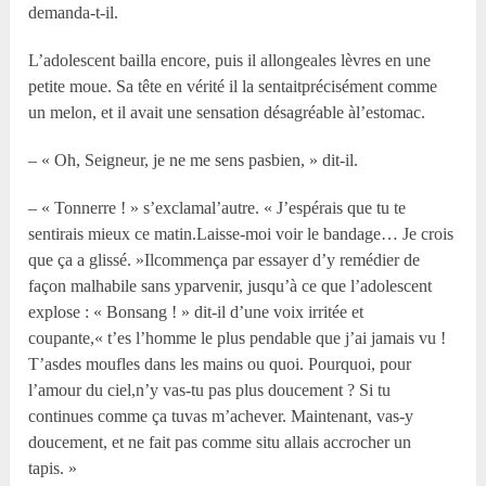
demanda-t-il.
L’adolescent bailla encore, puis il allongeales lèvres en une
petite moue. Sa tête en vérité il la sentaitprécisément comme
un melon, et il avait une sensation désagréable àl’estomac.
– « Oh, Seigneur, je ne me sens pasbien, » dit-il.
– « Tonnerre ! » s’exclamal’autre. « J’espérais que tu te
sentirais mieux ce matin.Laisse-moi voir le bandage… Je crois
que ça a glissé. »Ilcommença par essayer d’y remédier de
façon malhabile sans yparvenir, jusqu’à ce que l’adolescent
explose : « Bonsang ! » dit-il d’une voix irritée et
coupante,« t’es l’homme le plus pendable que j’ai jamais vu !
T’asdes moufles dans les mains ou quoi. Pourquoi, pour
l’amour du ciel,n’y vas-tu pas plus doucement ? Si tu
continues comme ça tuvas m’achever. Maintenant, vas-y
doucement, et ne fait pas comme situ allais accrocher un
tapis. »