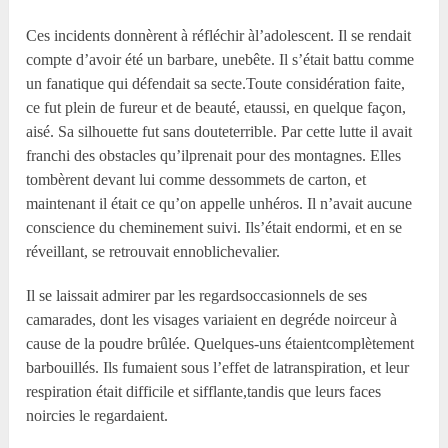
Ces incidents donnèrent à réfléchir àl’adolescent. Il se rendait
compte d’avoir été un barbare, unebête. Il s’était battu comme
un fanatique qui défendait sa secte.Toute considération faite,
ce fut plein de fureur et de beauté, etaussi, en quelque façon,
aisé. Sa silhouette fut sans douteterrible. Par cette lutte il avait
franchi des obstacles qu’ilprenait pour des montagnes. Elles
tombèrent devant lui comme dessommets de carton, et
maintenant il était ce qu’on appelle unhéros. Il n’avait aucune
conscience du cheminement suivi. Ils’était endormi, et en se
réveillant, se retrouvait ennoblichevalier.
Il se laissait admirer par les regardsoccasionnels de ses
camarades, dont les visages variaient en degréde noirceur à
cause de la poudre brûlée. Quelques-uns étaientcomplètement
barbouillés. Ils fumaient sous l’effet de latranspiration, et leur
respiration était difficile et sifflante,tandis que leurs faces
noircies le regardaient.