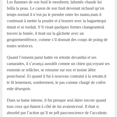
Les flammes de son fusil le mordirent, lafumée chaude lui
brûla la peau. Le canon de son fusil devenait sichaud qu’en
temps normal il n’eut pu le prendre entre les mains,mais il
continuait à mettre la poudre et à bourrer avec la baguettequi
tintait et se tordait. S’il visait quelques formes changeantesà
travers la fumée, il tirait sur la gâchette avec un
grognementféroce, comme s’il donnait des coups de poing de
toutes sesforces.
Quand l’ennemi parut battre en retraite devantlui et ses
camarades, il s’avança aussitôt comme un chien qui,voyant ses
ennemis se relâcher, se retourne sur eux et insiste àêtre
pourchassé. Et quand il fut à nouveau contraint à la retraite,il
le fit lentement, sombrement, le pas comme chargé de colère
etde désespoir.
Dans sa haine intense, il fut presque seul àtirer encore quand
tous ceux qui étaient à côté de lui avaientcessé. Il était si
absorbé par l’action qu’il ne prît pasconscience de l’accalmie.