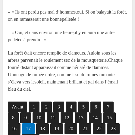
– « Ils ont perdu pas mal d’hommes,oui. Si on balayait la forêt,
on en ramasserait une bonnepelletée ! »
– « Oui, et dans environ une heure,il y en aura une autre
pelletée à prendre. »
La forêt était encore remplie de clameurs. Auloin sous les
arbres parvenait le roulement sec de la mousqueterie.Chaque
fourré distant apparaissait comme hérissé de flammes.
Unnuage de fumée noire, comme issu de ruines fumantes
s’éleva vers lesoleil, maintenant brillant et gai dans l’émail
bleu du ciel.
Avant
1
2
3
4
5
6
7
8
9
10
11
12
13
14
15
16
17
18
19
20
21
22
23