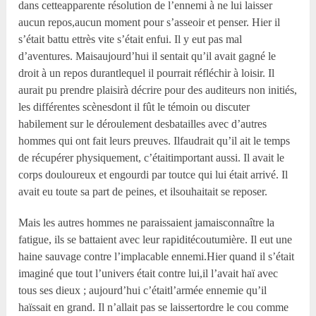
dans cetteapparente résolution de l’ennemi à ne lui laisser
aucun repos,aucun moment pour s’asseoir et penser. Hier il
s’était battu ettrès vite s’était enfui. Il y eut pas mal
d’aventures. Maisaujourd’hui il sentait qu’il avait gagné le
droit à un repos durantlequel il pourrait réfléchir à loisir. Il
aurait pu prendre plaisirà décrire pour des auditeurs non initiés,
les différentes scènesdont il fût le témoin ou discuter
habilement sur le déroulement desbatailles avec d’autres
hommes qui ont fait leurs preuves. Ilfaudrait qu’il ait le temps
de récupérer physiquement, c’étaitimportant aussi. Il avait le
corps douloureux et engourdi par toutce qui lui était arrivé. Il
avait eu toute sa part de peines, et ilsouhaitait se reposer.
Mais les autres hommes ne paraissaient jamaisconnaître la
fatigue, ils se battaient avec leur rapiditécoutumière. Il eut une
haine sauvage contre l’implacable ennemi.Hier quand il s’était
imaginé que tout l’univers était contre lui,il l’avait haï avec
tous ses dieux ; aujourd’hui c’étaitl’armée ennemie qu’il
haïssait en grand. Il n’allait pas se laissertordre le cou comme