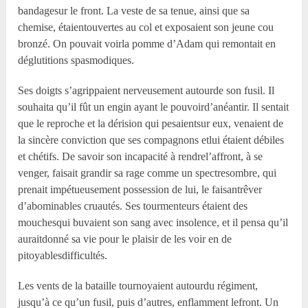
bandagesur le front. La veste de sa tenue, ainsi que sa
chemise, étaientouvertes au col et exposaient son jeune cou
bronzé. On pouvait voirla pomme d’Adam qui remontait en
déglutitions spasmodiques.
Ses doigts s’agrippaient nerveusement autourde son fusil. Il
souhaita qu’il fût un engin ayant le pouvoird’anéantir. Il sentait
que le reproche et la dérision qui pesaientsur eux, venaient de
la sincère conviction que ses compagnons etlui étaient débiles
et chétifs. De savoir son incapacité à rendrel’affront, à se
venger, faisait grandir sa rage comme un spectresombre, qui
prenait impétueusement possession de lui, le faisantrêver
d’abominables cruautés. Ses tourmenteurs étaient des
mouchesqui buvaient son sang avec insolence, et il pensa qu’il
auraitdonné sa vie pour le plaisir de les voir en de
pitoyablesdifficultés.
Les vents de la bataille tournoyaient autourdu régiment,
jusqu’à ce qu’un fusil, puis d’autres, enflamment lefront. Un