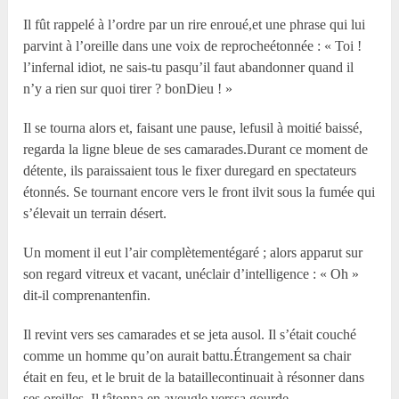
Il fût rappelé à l’ordre par un rire enroué,et une phrase qui lui
parvint à l’oreille dans une voix de reprocheétonnée : « Toi !
l’infernal idiot, ne sais-tu pasqu’il faut abandonner quand il
n’y a rien sur quoi tirer ? bonDieu ! »
Il se tourna alors et, faisant une pause, lefusil à moitié baissé,
regarda la ligne bleue de ses camarades.Durant ce moment de
détente, ils paraissaient tous le fixer duregard en spectateurs
étonnés. Se tournant encore vers le front ilvit sous la fumée qui
s’élevait un terrain désert.
Un moment il eut l’air complètementégaré ; alors apparut sur
son regard vitreux et vacant, unéclair d’intelligence : « Oh »
dit-il comprenantenfin.
Il revint vers ses camarades et se jeta ausol. Il s’était couché
comme un homme qu’on aurait battu.Étrangement sa chair
était en feu, et le bruit de la bataillecontinuait à résonner dans
ses oreilles. Il tâtonna en aveugle verssa gourde.