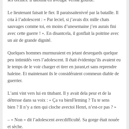
Le lieutenant faisait le fier. Il paraissaitenivré par la bataille. Il
cria à l’adolescent : « Par leciel, si j’avais dix mille chats
sauvages comme toi, en moins d’unesemaine j’en aurais fini
avec cette guerre ! ». En disantcela, il gonflait la poitrine avec
un air de grande dignité.
Quelques hommes murmuraient en jetant desregards quelque
peu intimidés vers l’adolescent. Il était évidentqu’ils avaient eu
le temps de le voir charger et tirer en jurant,et sans reprendre
haleine. Et maintenant ils le considéraient commeun diable de
guerrier.
L’ami vint vers lui en titubant. Il y avait dela peur et de la
détresse dans sa voix : « Ça va bienFleming ? Tu te sens
bien ? Il n’y a rien qui cloche avectoi Henri, n’est-ce pas ? »
– « Non » dit l’adolescent avecdifficulté. Sa gorge était nouée
et sèche.