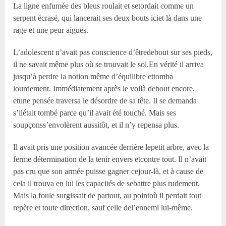
La ligne enfumée des bleus roulait et setordait comme un
serpent écrasé, qui lancerait ses deux bouts iciet là dans une
rage et une peur aiguës.
L’adolescent n’avait pas conscience d’êtredebout sur ses pieds,
il ne savait même plus où se trouvait le sol.En vérité il arriva
jusqu’à perdre la notion même d’équilibre ettomba
lourdement. Immédiatement après le voilà debout encore,
etune pensée traversa le désordre de sa tête. Il se demanda
s’ilétait tombé parce qu’il avait été touché. Mais ses
soupçonss’envolèrent aussitôt, et il n’y repensa plus.
Il avait pris une position avancée derrière lepetit arbre, avec la
ferme détermination de la tenir envers etcontre tout. Il n’avait
pas cru que son armée puisse gagner cejour-là, et à cause de
cela il trouva en lui les capacités de sebattre plus rudement.
Mais la foule surgissait de partout, au pointoù il perdait tout
repère et toute direction, sauf celle del’ennemi lui-même.