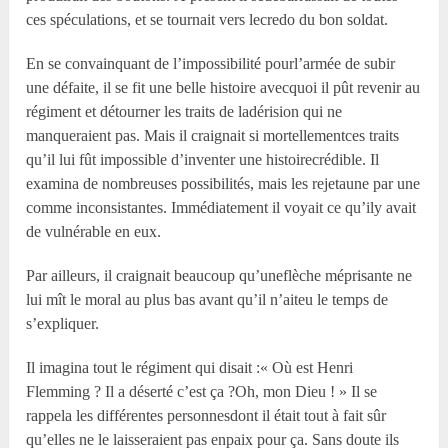
ces spéculations, et se tournait vers lecredo du bon soldat.
En se convainquant de l’impossibilité pourl’armée de subir
une défaite, il se fit une belle histoire avecquoi il pût revenir au
régiment et détourner les traits de ladérision qui ne
manqueraient pas. Mais il craignait si mortellementces traits
qu’il lui fût impossible d’inventer une histoirecrédible. Il
examina de nombreuses possibilités, mais les rejetaune par une
comme inconsistantes. Immédiatement il voyait ce qu’ily avait
de vulnérable en eux.
Par ailleurs, il craignait beaucoup qu’uneflèche méprisante ne
lui mît le moral au plus bas avant qu’il n’aiteu le temps de
s’expliquer.
Il imagina tout le régiment qui disait :« Où est Henri
Flemming ? Il a déserté c’est ça ?Oh, mon Dieu ! » Il se
rappela les différentes personnesdont il était tout à fait sûr
qu’elles ne le laisseraient pas enpaix pour ça. Sans doute ils