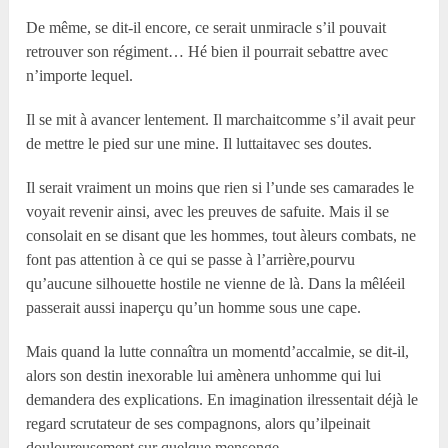
De même, se dit-il encore, ce serait unmiracle s’il pouvait
retrouver son régiment… Hé bien il pourrait sebattre avec
n’importe lequel.
Il se mit à avancer lentement. Il marchaitcomme s’il avait peur
de mettre le pied sur une mine. Il luttaitavec ses doutes.
Il serait vraiment un moins que rien si l’unde ses camarades le
voyait revenir ainsi, avec les preuves de safuite. Mais il se
consolait en se disant que les hommes, tout àleurs combats, ne
font pas attention à ce qui se passe à l’arrière,pourvu
qu’aucune silhouette hostile ne vienne de là. Dans la mêléeil
passerait aussi inaperçu qu’un homme sous une cape.
Mais quand la lutte connaîtra un momentd’accalmie, se dit-il,
alors son destin inexorable lui amènera unhomme qui lui
demandera des explications. En imagination ilressentait déjà le
regard scrutateur de ses compagnons, alors qu’ilpeinait
douloureusement sur quelque mensonge.