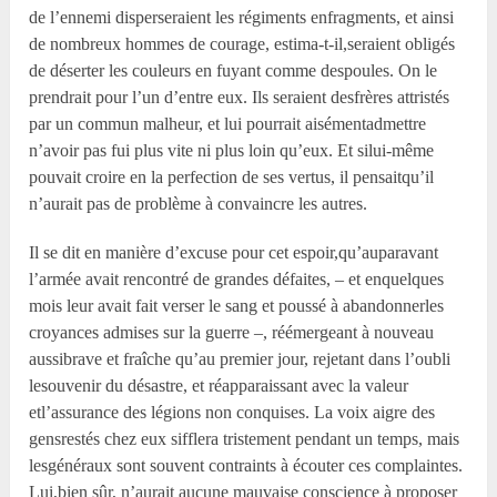
de l’ennemi disperseraient les régiments enfragments, et ainsi
de nombreux hommes de courage, estima-t-il,seraient obligés
de déserter les couleurs en fuyant comme despoules. On le
prendrait pour l’un d’entre eux. Ils seraient desfrères attristés
par un commun malheur, et lui pourrait aisémentadmettre
n’avoir pas fui plus vite ni plus loin qu’eux. Et silui-même
pouvait croire en la perfection de ses vertus, il pensaitqu’il
n’aurait pas de problème à convaincre les autres.
Il se dit en manière d’excuse pour cet espoir,qu’auparavant
l’armée avait rencontré de grandes défaites, – et enquelques
mois leur avait fait verser le sang et poussé à abandonnerles
croyances admises sur la guerre –, réémergeant à nouveau
aussibrave et fraîche qu’au premier jour, rejetant dans l’oubli
lesouvenir du désastre, et réapparaissant avec la valeur
etl’assurance des légions non conquises. La voix aigre des
gensrestés chez eux sifflera tristement pendant un temps, mais
lesgénéraux sont souvent contraints à écouter ces complaintes.
Lui,bien sûr, n’aurait aucune mauvaise conscience à proposer