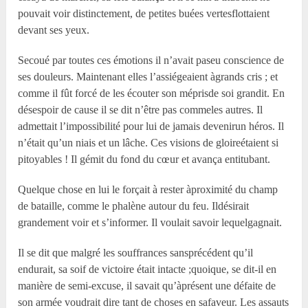
pouvait voir distinctement, de petites buées vertesflottaient
devant ses yeux.
Secoué par toutes ces émotions il n’avait paseu conscience de
ses douleurs. Maintenant elles l’assiégeaient àgrands cris ; et
comme il fût forcé de les écouter son méprisde soi grandit. En
désespoir de cause il se dit n’être pas commeles autres. Il
admettait l’impossibilité pour lui de jamais devenirun héros. Il
n’était qu’un niais et un lâche. Ces visions de gloireétaient si
pitoyables ! Il gémit du fond du cœur et avança entitubant.
Quelque chose en lui le forçait à rester àproximité du champ
de bataille, comme le phalène autour du feu. Ildésirait
grandement voir et s’informer. Il voulait savoir lequelgagnait.
Il se dit que malgré les souffrances sansprécédent qu’il
endurait, sa soif de victoire était intacte ;quoique, se dit-il en
manière de semi-excuse, il savait qu’àprésent une défaite de
son armée voudrait dire tant de choses en safaveur. Les assauts