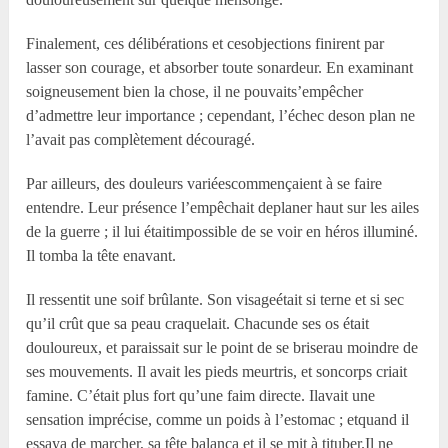
Finalement, ces délibérations et cesobjections finirent par
lasser son courage, et absorber toute sonardeur. En examinant
soigneusement bien la chose, il ne pouvaits’empêcher
d’admettre leur importance ; cependant, l’échec deson plan ne
l’avait pas complètement découragé.
Par ailleurs, des douleurs variéescommençaient à se faire
entendre. Leur présence l’empêchait deplaner haut sur les ailes
de la guerre ; il lui étaitimpossible de se voir en héros illuminé.
Il tomba la tête enavant.
Il ressentit une soif brûlante. Son visageétait si terne et si sec
qu’il crût que sa peau craquelait. Chacunde ses os était
douloureux, et paraissait sur le point de se briserau moindre de
ses mouvements. Il avait les pieds meurtris, et soncorps criait
famine. C’était plus fort qu’une faim directe. Ilavait une
sensation imprécise, comme un poids à l’estomac ; etquand il
essaya de marcher, sa tête balança et il se mit à tituber.Il ne