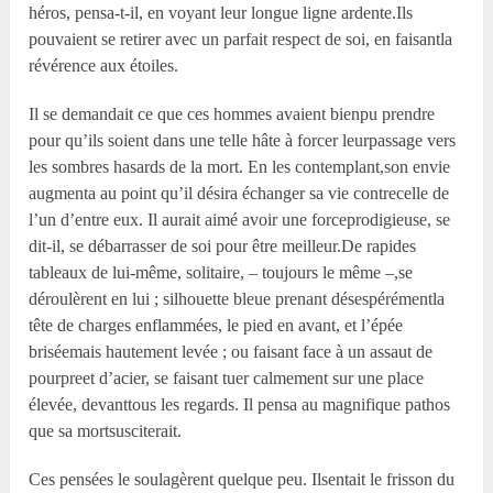
héros, pensa-t-il, en voyant leur longue ligne ardente.Ils
pouvaient se retirer avec un parfait respect de soi, en faisantla
révérence aux étoiles.
Il se demandait ce que ces hommes avaient bienpu prendre
pour qu’ils soient dans une telle hâte à forcer leurpassage vers
les sombres hasards de la mort. En les contemplant,son envie
augmenta au point qu’il désira échanger sa vie contrecelle de
l’un d’entre eux. Il aurait aimé avoir une forceprodigieuse, se
dit-il, se débarrasser de soi pour être meilleur.De rapides
tableaux de lui-même, solitaire, – toujours le même –,se
déroulèrent en lui ; silhouette bleue prenant désespérémentla
tête de charges enflammées, le pied en avant, et l’épée
briséemais hautement levée ; ou faisant face à un assaut de
pourpreet d’acier, se faisant tuer calmement sur une place
élevée, devanttous les regards. Il pensa au magnifique pathos
que sa mortsusciterait.
Ces pensées le soulagèrent quelque peu. Ilsentait le frisson du