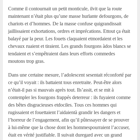
Comme il contournait un petit monticule, ilvit que la route
maintenant n’était plus qu’une masse hurlante defourgons, de
chariots et d’hommes. De la masse confuse quigrandissait
jaillissaient exhortations, ordres et imprécations. Ettout ça était
balayé par la peur. Les fouets claquaient etmordaient et les
chevaux ruaient et tiraient. Les grands fourgons àdos blancs se
tendaient et s’empêtraient dans leurs efforts commedes
moutons trop gras.
Dans une certaine mesure, l’adolescent sesentait réconforté par
ce qu’il voyait : ils battaient tous enretraite. Peut-être alors
n’était-il pas si mauvais après tout. Ils’assit, et se mit à
contempler les fourgons frappés deterreur : ils fuyaient comme
des bêtes disgracieuses etdociles. Tous ces hommes qui
rugissaient et fouettaient l’aidaientà grandir les dangers et
l’horreur de l’engagement, afin qu’il pûtessayer de se prouver
à lui-même que la chose dont les hommespourraient l’accuser,
était en vérité justifiable. Il suivait duregard avec un grand