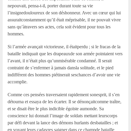
nepouvait, pensa-t-il, porter durant toute sa vie
l’insignedouloureux de son déshonneur. Avec un cœur qui lui
assuraitconstamment qu’il était méprisable, il ne pouvait vivre
sans qu’àtravers ses actes, cela soit évident pour tous les
hommes.
Si l’armée avançait victorieuse, il étaitperdu ; si le fracas de la
bataille indiquait que les drapeauxde son armée pointaient vers
l’avant, il n’était plus qu’unmisérable condamné. Il serait
contraint de s’enfermer à jamais dansla solitude, et le pied
indifférent des hommes piétinerait seschances d’avoir une vie
accomplie.
Comme ces pensées traversaient rapidement sonesprit, il s’en
détourna et essaya de les écarter. Il se dénonçaitcomme traître,
et se disait être le plus indicible égoïste aumonde. Sa
conscience lui donnait l’image de soldats mettant leurscorps
par défi devant la lance des démons hurlants desbatailles ; et
en voyant leurs cadavres saigner dans ce champde bataille