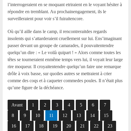
l’interrogeraient en se moquant etriraient en le voyant hésiter à
répondre en tremblant. Au prochainengagement, ils le
surveilleraient pour voir s’il fuiraitencore.
Où qu’il aille dans le camp, il rencontreraitdes regards
insolents qui s’attarderaient cruellement sur lui. Ens’imaginant
passer devant un groupe de camarades, il pouvaitentendre
quelqu’un dire : « Le voilà quipart ! » Alors comme toutes les
têtes se tourneraient enmême temps vers lui, il voyait leur large
rire moqueur. Il croyaitentendre quelqu’un faire une remarque
drôle à voix basse, sur quoiles autres se mettraient à crier
comme des coqs et à caqueter commedes poules. Il n’était plus
qu’une figure de la déchéance.
Avant
1
2
3
4
5
6
7
8
9
10
11
12
13
14
15
16
17
18
19
20
21
22
23