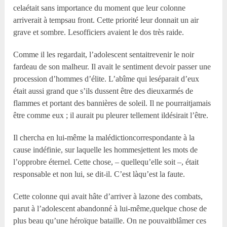
celaétait sans importance du moment que leur colonne
arriverait à tempsau front. Cette priorité leur donnait un air
grave et sombre. Lesofficiers avaient le dos très raide.
Comme il les regardait, l’adolescent sentaitrevenir le noir
fardeau de son malheur. Il avait le sentiment devoir passer une
procession d’hommes d’élite. L’abîme qui leséparait d’eux
était aussi grand que s’ils dussent être des dieuxarmés de
flammes et portant des bannières de soleil. Il ne pourraitjamais
être comme eux ; il aurait pu pleurer tellement ildésirait l’être.
Il chercha en lui-même la malédictioncorrespondante à la
cause indéfinie, sur laquelle les hommesjettent les mots de
l’opprobre éternel. Cette chose, – quellequ’elle soit –, était
responsable et non lui, se dit-il. C’est làqu’est la faute.
Cette colonne qui avait hâte d’arriver à lazone des combats,
parut à l’adolescent abandonné à lui-même,quelque chose de
plus beau qu’une héroïque bataille. On ne pouvaitblâmer ces