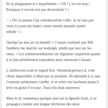
Ils se plaignaient et s’inquiétaient :« Oh ! ç’en est trop !
Pourquoi n’envoie ton pas desrenforts ? »
– « On va jamais t’nir cettedeuxième volée. Je ne suis pas
venu ici pour me battre contre toutela damnée armée
rebelle ! »
Quelqu’un jeta un cri plaintif :« J’aurais souhaité que Bill
Smithers me marche sur lesdoigts, plutôt que moi sur les
siens. » Les jointuresendolories du régiment craquèrent quand
il se jeta péniblement enposition pour repousser l’assaut.
L’adolescent avait le regard fixe. Sûrement,pensa-t-il, cette
chose impossible n’allait pas se produire. Ils’attendait à ce que
l’ennemi subitement s’arrête, et se retire ens’inclinant jusqu’à
terre en guise d’excuse. Tout cela était uneerreur.
Mais le tir commença quelque part sur la lignede front, et se
propagea comme une longue déchirure des deux