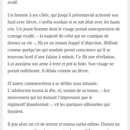
avalé.
Un homme à ses côtés, qui jusqu’à présentavait actionné son
fusil avec fièvre, s’arrêta soudain et se mit àfuir avec les hauts
cris. Un jeune homme dont le visage portait uneexpression de
courage exalté, – la majesté de celui qui ne craintpas de
donner sa vie –, fût en un instant frappé d’abjection. Ilblêmit
comme quelqu’un qui soudain prend conscience qu’il se
trouveau bord d’une falaise à minuit. Ce fût une révélation.
Lui aussijeta son arme à terre et prit la fuite. Son visage ne
portait nullehonte. Il détala comme un lièvre.
D’autres commencèrent à se défiler sous lafumée.
L’adolescent tourna la tête, et, sortant de sa transe, – àce
mouvement qui lui donnait l’impression que le
régimentl’abandonnait –, vit les quelques silhouettes qui
fuyaient.
Il jeta alors un cri de terreur et tourna surlui-même. Durant un