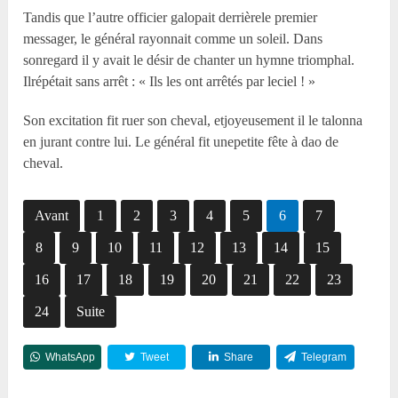
Tandis que l’autre officier galopait derrièrele premier
messager, le général rayonnait comme un soleil. Dans
sonregard il y avait le désir de chanter un hymne triomphal.
Ilrépétait sans arrêt : « Ils les ont arrêtés par leciel ! »
Son excitation fit ruer son cheval, etjoyeusement il le talonna
en jurant contre lui. Le général fit unepetite fête à dao de
cheval.
Avant
1
2
3
4
5
6
7
8
9
10
11
12
13
14
15
16
17
18
19
20
21
22
23
24
Suite
WhatsApp
Tweet
Share
Telegram
Reddit