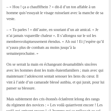
– « Hou ! ça a chaufféhein ? » dit-il d’un ton affable à un
homme quis’essuyait le visage ruisselant avec la manche de sa
veste.
– « Tu parles ! » ditl’autre, en souriant d’un air amical. « Je
n’ai jamais vupareille chaleur ». Il s’allongea sur le sol les
membresvoluptueusement étendus. « Ah oui ! Et j’espère qu’il
n’yaura plus de combats au moins jusqu’à la
semaineprochaine. »
On se serrait la main en échangeant desamabilités sincères
avec les hommes dont les traits étaientfamiliers ; mais avec qui
maintenant l’adolescent sentait senouer les liens du cœur. Il
vint à l’aide d’un camarade blessé autibia, et qui jurait, pour lui
panser sa blessure.
Mais subitement des cris étonnés éclatèrent lelong des rangs
du régiment des novices : « Les voilà quiarrivent encore ! Les
voilà qui arrivent encore ! »L’homme qui se prélassait au sol