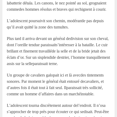
labatterie détala. Les canons, le nez pointé au sol, grognaient
commedes hommes résolus et braves qui rechignent à courir.
L’adolescent poursuivit son chemin, modérantle pas depuis
qu’il avait quitté la zone des tumultes.
Plus tard il arriva devant un général dedivision sur son cheval,
dont l’oreille tendue paraissaits’intéresser à la bataille. Le cuir
brillant et finement travailléde la selle et de la bride jetait des
éclats d’or. Sur un sisplendide destrier, l’homme tranquillement
assis sur la selleparaissait terne.
Un groupe de cavaliers galopait ici et là avecdes tintements
sonores. Par moment le général était entouré decavaliers, et
d’autres fois il était tout à fait seul. Ilparaissait très sollicité,
comme un homme d’affaires dans un marchéinstable.
L’adolescent tourna discrètement autour del’endroit. Il n’osa
s’approcher de trop près pour écouter ce qui sedisait. Peut-être