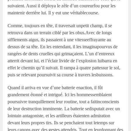
suivaient. Aussi il déploya le zèle d’un coureurfou pour les
maintenir derrière lui. Il y eut une véritablecourse.
Comme, toujours en tête, il traversait unpetit champ, il se
retrouva dans un terrain ciblé par les obus.Avec de longs
sifflements aigus, ils passaient à une vitesseeffrayante au
dessus de sa tête. En les entendant, il les imaginapourvus de
rangées de dents cruelles qui grimaçaient. L’un d’entreeux
atterrit devant lui, et l’éclair livide de l’explosion luibarra en
effet le chemin qu’il suivait. Il rampa à quatre pattessur le sol,
puis se relevant poursuivit sa course à travers lesbuissons.
Quand il arriva en vue d’une batterie enaction, il fût
grandement étonné et intrigué. Ici les hommessemblaient
poursuivre tranquillement leur routine, tout a faitinconscients
de leur destruction imminente. La batterie sedisputait avec un
lointain antagoniste, et les artilleurs étaienten admiration
devant leurs propres tirs. Ils se penchaient tout letemps sur
leurs canons avec des gestes attendris. Tout en leurdonnant des