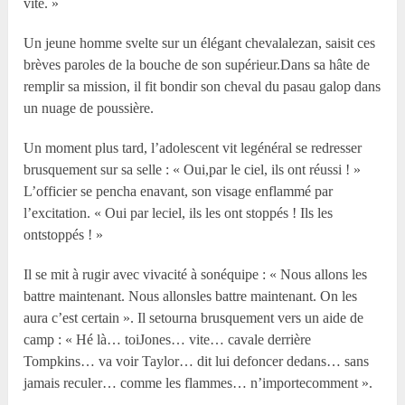
vite. »
Un jeune homme svelte sur un élégant chevalalezan, saisit ces
brèves paroles de la bouche de son supérieur.Dans sa hâte de
remplir sa mission, il fit bondir son cheval du pasau galop dans
un nuage de poussière.
Un moment plus tard, l’adolescent vit legénéral se redresser
brusquement sur sa selle : « Oui,par le ciel, ils ont réussi ! »
L’officier se pencha enavant, son visage enflammé par
l’excitation. « Oui par leciel, ils les ont stoppés ! Ils les
ontstoppés ! »
Il se mit à rugir avec vivacité à sonéquipe : « Nous allons les
battre maintenant. Nous allonsles battre maintenant. On les
aura c’est certain ». Il setourna brusquement vers un aide de
camp : « Hé là… toiJones… vite… cavale derrière
Tompkins… va voir Taylor… dit lui defoncer dedans… sans
jamais reculer… comme les flammes… n’importecomment ».