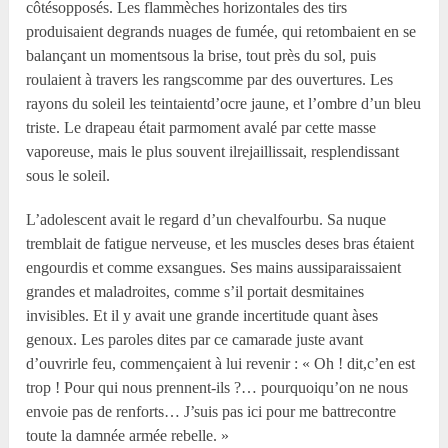
côtésopposés. Les flammèches horizontales des tirs
produisaient degrands nuages de fumée, qui retombaient en se
balançant un momentsous la brise, tout près du sol, puis
roulaient à travers les rangscomme par des ouvertures. Les
rayons du soleil les teintaientd’ocre jaune, et l’ombre d’un bleu
triste. Le drapeau était parmoment avalé par cette masse
vaporeuse, mais le plus souvent ilrejaillissait, resplendissant
sous le soleil.
L’adolescent avait le regard d’un chevalfourbu. Sa nuque
tremblait de fatigue nerveuse, et les muscles deses bras étaient
engourdis et comme exsangues. Ses mains aussiparaissaient
grandes et maladroites, comme s’il portait desmitaines
invisibles. Et il y avait une grande incertitude quant àses
genoux. Les paroles dites par ce camarade juste avant
d’ouvrirle feu, commençaient à lui revenir : « Oh ! dit,c’en est
trop ! Pour qui nous prennent-ils ?… pourquoiqu’on ne nous
envoie pas de renforts… J’suis pas ici pour me battrecontre
toute la damnée armée rebelle. »