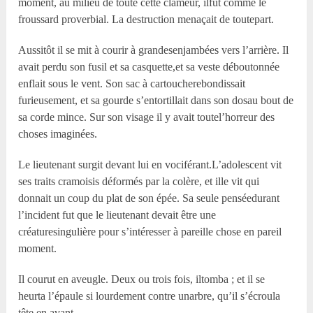
moment, au milieu de toute cette clameur, ilfût comme le
froussard proverbial. La destruction menaçait de toutepart.
Aussitôt il se mit à courir à grandesenjambées vers l’arrière. Il
avait perdu son fusil et sa casquette,et sa veste déboutonnée
enflait sous le vent. Son sac à cartoucherebondissait
furieusement, et sa gourde s’entortillait dans son dosau bout de
sa corde mince. Sur son visage il y avait toutel’horreur des
choses imaginées.
Le lieutenant surgit devant lui en vociférant.L’adolescent vit
ses traits cramoisis déformés par la colère, et ille vit qui
donnait un coup du plat de son épée. Sa seule penséedurant
l’incident fut que le lieutenant devait être une
créaturesingulière pour s’intéresser à pareille chose en pareil
moment.
Il courut en aveugle. Deux ou trois fois, iltomba ; et il se
heurta l’épaule si lourdement contre unarbre, qu’il s’écroula
tête en avant.