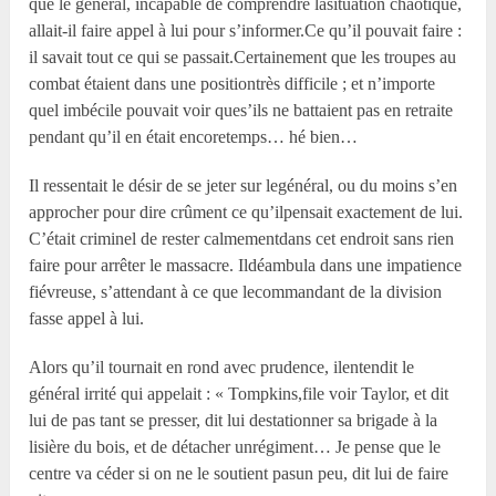
que le général, incapable de comprendre lasituation chaotique,
allait-il faire appel à lui pour s’informer.Ce qu’il pouvait faire :
il savait tout ce qui se passait.Certainement que les troupes au
combat étaient dans une positiontrès difficile ; et n’importe
quel imbécile pouvait voir ques’ils ne battaient pas en retraite
pendant qu’il en était encoretemps… hé bien…
Il ressentait le désir de se jeter sur legénéral, ou du moins s’en
approcher pour dire crûment ce qu’ilpensait exactement de lui.
C’était criminel de rester calmementdans cet endroit sans rien
faire pour arrêter le massacre. Ildéambula dans une impatience
fiévreuse, s’attendant à ce que lecommandant de la division
fasse appel à lui.
Alors qu’il tournait en rond avec prudence, ilentendit le
général irrité qui appelait : « Tompkins,file voir Taylor, et dit
lui de pas tant se presser, dit lui destationner sa brigade à la
lisière du bois, et de détacher unrégiment… Je pense que le
centre va céder si on ne le soutient pasun peu, dit lui de faire