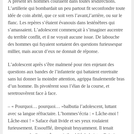
À présent les hommes couraient dans toutes lesdirections.
L’artillerie qui bombardait un peu partout fit seconfondre toute
idée de coin abrité, que ce soit vers l’avant,l’arrière, ou sur le
flanc. Les repères s’étaient évanouis dans lesténèbres qui
s’amassaient. L’adolescent commençait à s’imaginer aucentre
du terrible conflit, et il ne voyait aucune issue. De labouche
des hommes qui fuyaient sortaient des questions furieusespar
millier, mais aucun d’eux ne donnait de réponse.
L’adolescent après s’être malmené pour rien enjetant des
questions aux bandes de l’infanterie qui battaient enretraite
sans lui donner la moindre attention, agrippa finalementle bras
d’un homme. Ils pivotèrent sous l’élan de la course, et
seretrouvèrent face à face.
– « Pourquoi… pourquoi… »balbutia l’adolescent, luttant
avec sa langue réfractaire. L’hommes’écria : « Lâche-moi !
Lâche-moi ! » Saface était livide et ses yeux roulaient
furieusement. Essoufflé, ilrespirait bruyamment. Il tenait