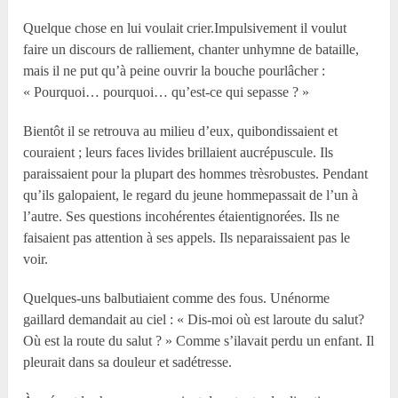
Quelque chose en lui voulait crier.Impulsivement il voulut
faire un discours de ralliement, chanter unhymne de bataille,
mais il ne put qu’à peine ouvrir la bouche pourlâcher :
« Pourquoi… pourquoi… qu’est-ce qui sepasse ? »
Bientôt il se retrouva au milieu d’eux, quibondissaient et
couraient ; leurs faces livides brillaient aucrépuscule. Ils
paraissaient pour la plupart des hommes trèsrobustes. Pendant
qu’ils galopaient, le regard du jeune hommepassait de l’un à
l’autre. Ses questions incohérentes étaientignorées. Ils ne
faisaient pas attention à ses appels. Ils neparaissaient pas le
voir.
Quelques-uns balbutiaient comme des fous. Unénorme
gaillard demandait au ciel : « Dis-moi où est laroute du salut?
Où est la route du salut ? » Comme s’ilavait perdu un enfant. Il
pleurait dans sa douleur et sadétresse.