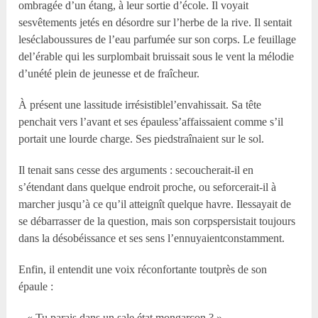
ombragée d’un étang, à leur sortie d’école. Il voyait
sesvêtements jetés en désordre sur l’herbe de la rive. Il sentait
leséclaboussures de l’eau parfumée sur son corps. Le feuillage
del’érable qui les surplombait bruissait sous le vent la mélodie
d’unété plein de jeunesse et de fraîcheur.
À présent une lassitude irrésistiblel’envahissait. Sa tête
penchait vers l’avant et ses épauless’affaissaient comme s’il
portait une lourde charge. Ses piedstraînaient sur le sol.
Il tenait sans cesse des arguments : secoucherait-il en
s’étendant dans quelque endroit proche, ou seforcerait-il à
marcher jusqu’à ce qu’il atteignît quelque havre. Ilessayait de
se débarrasser de la question, mais son corpspersistait toujours
dans la désobéissance et ses sens l’ennuyaientconstamment.
Enfin, il entendit une voix réconfortante toutprès de son
épaule :
– « Tu parais dans un sale état mongarçon ? »