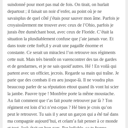
suisdonné pour mort pas mal de fois. On tirait, on hurlait
departout ; il faisait un noir d’enfer, au point où je ne
savaisplus de quel côté j’étais pour sauver mon âme. Parfois je
croyaissûrement me trouver avec ceux de l’Ohio, parfois je
jurais être duméchant bout, avec ceux de Floride. C’était la
situation la plusdiablement confuse que j’aie jamais vue. Et
dans toute cette forêt,il y avait une pagaille énorme et
constante. Ce serait un miraclesi l’on retrouve nos régiments
cette nuit. Mais très bientôt on varencontrer des tas de gardes
et de gendarmes, et je ne sais quoid’autres. Hé ! En voilà qui
partent avec un officier, jecrois. Regarde sa main qui traîne. Je
parie que des combats il en aeu jusque-là. Il ne voudra plus
beaucoup parler de sa réputation ettout quand ils vont lui scier
la jambe. Pauvre type ! Monfrère porte la même moustache.
Au fait comment que t’as fait pourte retrouver par là ? Ton
régiment est loin d’ici n’est-cepas ? Hé bien je crois qu’on
peut le retrouver. Tu sais il y aeut un garçon qui a été tué dans
ma compagnie aujourd’hui, et celam’a fait penser à ce monde
et tout. Jack était un bon gars. Par lediable, ça te frappe