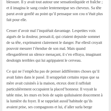
blessure. Il y avait tout autour une sensationliquide et fraîche ;
et il imagina le sang couler lentementpar ses cheveux. Sa tête
parut avoir gonflé au point qu’il pensaque son cou n’était plus
fait pour elle.
Cesser d’avoir mal l’inquiétait davantage. Lespetites voix
aiguës de la douleur, pensait-il, qui criaient depuisle sommet
de sa tête, exprimaient clairement le danger. Par ellesil croyait
pouvoir mesurer l’étendue de son mal. Mais quand
ellesgardèrent un silence menaçant, il s’en effraya, imaginant
desdoigts terribles qui lui agrippaient le cerveau.
Ce qui ne l’empêcha pas de penser àdifférentes choses qu’il
avait faites dans le passé. Il serappelait certains repas que sa
mère avait cuisinés à la maison, etceux dont il raffolait
particulièrement occupaient la placed’honneur. Il voyait la
table mise, les murs en bois de sapin quiluisaient doucement à
la lumière du foyer. Il se rappelait aussil’habitude qu’ils
avaient prise, ses compagnons et lui, d’aller surla berge