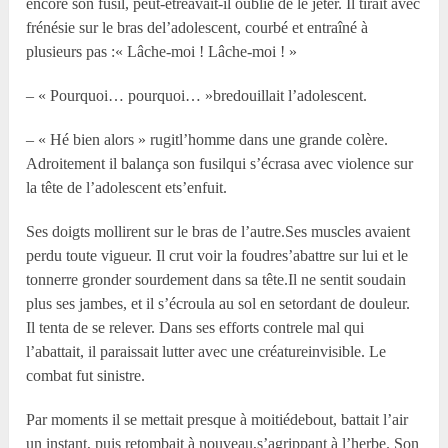
encore son fusil, peut-êtreavait-il oublié de le jeter. Il tirait avec
frénésie sur le bras del’adolescent, courbé et entraîné à
plusieurs pas :« Lâche-moi ! Lâche-moi ! »
– « Pourquoi… pourquoi… »bredouillait l’adolescent.
– « Hé bien alors » rugitl’homme dans une grande colère.
Adroitement il balança son fusilqui s’écrasa avec violence sur
la tête de l’adolescent ets’enfuit.
Ses doigts mollirent sur le bras de l’autre.Ses muscles avaient
perdu toute vigueur. Il crut voir la foudres’abattre sur lui et le
tonnerre gronder sourdement dans sa tête.Il ne sentit soudain
plus ses jambes, et il s’écroula au sol en setordant de douleur.
Il tenta de se relever. Dans ses efforts contrele mal qui
l’abattait, il paraissait lutter avec une créatureinvisible. Le
combat fut sinistre.
Par moments il se mettait presque à moitiédebout, battait l’air
un instant, puis retombait à nouveau,s’agrippant à l’herbe. Son