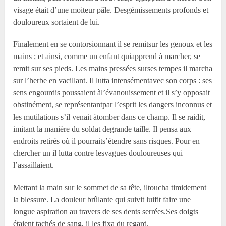
visage était d’une moiteur pâle. Desgémissements profonds et
douloureux sortaient de lui.
Finalement en se contorsionnant il se remitsur les genoux et les
mains ; et ainsi, comme un enfant quiapprend à marcher, se
remit sur ses pieds. Les mains pressées surses tempes il marcha
sur l’herbe en vacillant. Il lutta intensémentavec son corps : ses
sens engourdis poussaient àl’évanouissement et il s’y opposait
obstinément, se représentantpar l’esprit les dangers inconnus et
les mutilations s’il venait àtomber dans ce champ. Il se raidit,
imitant la manière du soldat degrande taille. Il pensa aux
endroits retirés où il pourraits’étendre sans risques. Pour en
chercher un il lutta contre lesvagues douloureuses qui
l’assaillaient.
Mettant la main sur le sommet de sa tête, iltoucha timidement
la blessure. La douleur brûlante qui suivit luifit faire une
longue aspiration au travers de ses dents serrées.Ses doigts
étaient tachés de sang, il les fixa du regard.