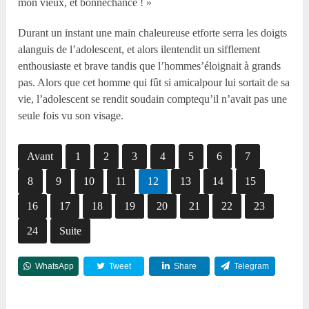
mon vieux, et bonnechance ! »
Durant un instant une main chaleureuse etforte serra les doigts
alanguis de l’adolescent, et alors ilentendit un sifflement
enthousiaste et brave tandis que l’hommes’éloignait à grands
pas. Alors que cet homme qui fût si amicalpour lui sortait de sa
vie, l’adolescent se rendit soudain comptequ’il n’avait pas une
seule fois vu son visage.
Avant
1
2
3
4
5
6
7
8
9
10
11
12
13
14
15
16
17
18
19
20
21
22
23
24
Suite
WhatsApp
Tweet
Share
Telegram
Reddit