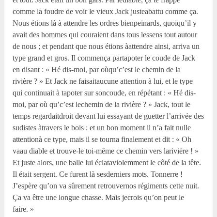
comme la foudre de voir le vieux Jack justeabattu comme ça.
Nous étions là à attendre les ordres bienpeinards, quoiqu’il y
avait des hommes qui couraient dans tous lessens tout autour
de nous ; et pendant que nous étions àattendre ainsi, arriva un
type grand et gros. Il commença partapoter le coude de Jack
en disant : « Hé dis-moi, par oùqu’c’est le chemin de la
rivière ? » Et Jack ne faisaitaucune attention à lui, et le type
qui continuait à tapoter sur soncoude, en répétant : « Hé dis-
moi, par où qu’c’est lechemin de la rivière ? » Jack, tout le
temps regardaitdroit devant lui essayant de guetter l’arrivée des
sudistes àtravers le bois ; et un bon moment il n’a fait nulle
attentionà ce type, mais il se tourna finalement et dit : « Oh
vaau diable et trouve-le toi-même ce chemin vers larivière ! »
Et juste alors, une balle lui éclataviolemment le côté de la tête.
Il était sergent. Ce furent là sesderniers mots. Tonnerre !
J’espère qu’on va sûrement retrouvernos régiments cette nuit.
Ça va être une longue chasse. Mais jecrois qu’on peut le
faire. »