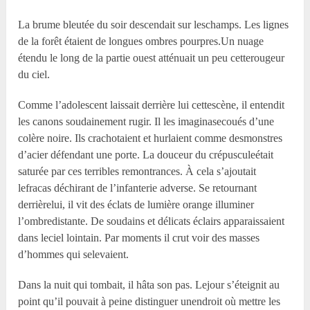
La brume bleutée du soir descendait sur leschamps. Les lignes
de la forêt étaient de longues ombres pourpres.Un nuage
étendu le long de la partie ouest atténuait un peu cetterougeur
du ciel.
Comme l’adolescent laissait derrière lui cettescène, il entendit
les canons soudainement rugir. Il les imaginasecoués d’une
colère noire. Ils crachotaient et hurlaient comme desmonstres
d’acier défendant une porte. La douceur du crépusculeétait
saturée par ces terribles remontrances. À cela s’ajoutait
lefracas déchirant de l’infanterie adverse. Se retournant
derrièrelui, il vit des éclats de lumière orange illuminer
l’ombredistante. De soudains et délicats éclairs apparaissaient
dans leciel lointain. Par moments il crut voir des masses
d’hommes qui selevaient.
Dans la nuit qui tombait, il hâta son pas. Lejour s’éteignit au
point qu’il pouvait à peine distinguer unendroit où mettre les