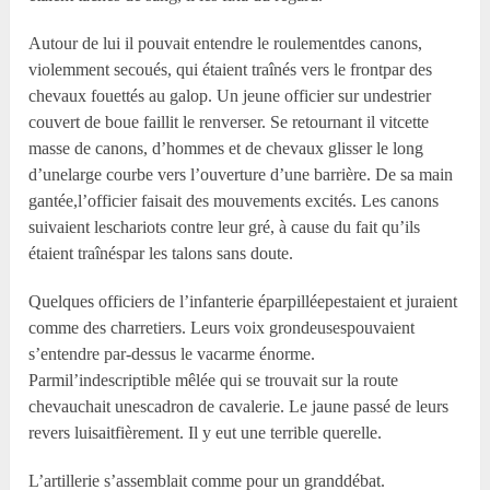
Autour de lui il pouvait entendre le roulementdes canons,
violemment secoués, qui étaient traînés vers le frontpar des
chevaux fouettés au galop. Un jeune officier sur undestrier
couvert de boue faillit le renverser. Se retournant il vitcette
masse de canons, d’hommes et de chevaux glisser le long
d’unelarge courbe vers l’ouverture d’une barrière. De sa main
gantée,l’officier faisait des mouvements excités. Les canons
suivaient leschariots contre leur gré, à cause du fait qu’ils
étaient traînéspar les talons sans doute.
Quelques officiers de l’infanterie éparpilléepestaient et juraient
comme des charretiers. Leurs voix grondeusespouvaient
s’entendre par-dessus le vacarme énorme.
Parmil’indescriptible mêlée qui se trouvait sur la route
chevauchait unescadron de cavalerie. Le jaune passé de leurs
revers luisaitfièrement. Il y eut une terrible querelle.
L’artillerie s’assemblait comme pour un granddébat.