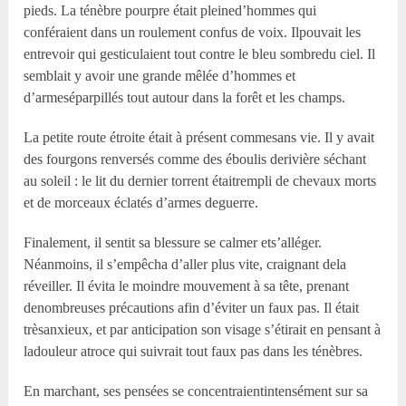
pieds. La ténèbre pourpre était pleined’hommes qui
conféraient dans un roulement confus de voix. Ilpouvait les
entrevoir qui gesticulaient tout contre le bleu sombredu ciel. Il
semblait y avoir une grande mêlée d’hommes et
d’armeséparpillés tout autour dans la forêt et les champs.
La petite route étroite était à présent commesans vie. Il y avait
des fourgons renversés comme des éboulis derivière séchant
au soleil : le lit du dernier torrent étaitrempli de chevaux morts
et de morceaux éclatés d’armes deguerre.
Finalement, il sentit sa blessure se calmer ets’alléger.
Néanmoins, il s’empêcha d’aller plus vite, craignant dela
réveiller. Il évita le moindre mouvement à sa tête, prenant
denombreuses précautions afin d’éviter un faux pas. Il était
trèsanxieux, et par anticipation son visage s’étirait en pensant à
ladouleur atroce qui suivrait tout faux pas dans les ténèbres.
En marchant, ses pensées se concentraientintensément sur sa