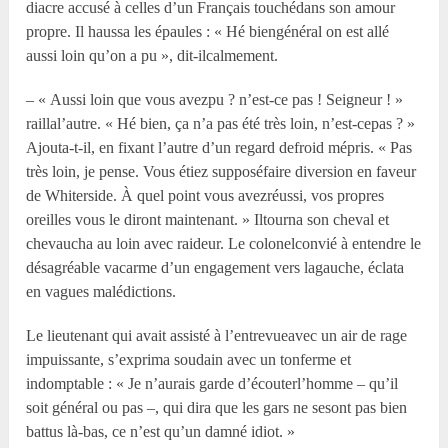
diacre accusé à celles d’un Français touchédans son amour
propre. Il haussa les épaules : « Hé biengénéral on est allé
aussi loin qu’on a pu », dit-ilcalmement.
– « Aussi loin que vous avezpu ? n’est-ce pas ! Seigneur ! »
raillal’autre. « Hé bien, ça n’a pas été très loin, n’est-cepas ? »
Ajouta-t-il, en fixant l’autre d’un regard defroid mépris. « Pas
très loin, je pense. Vous étiez supposéfaire diversion en faveur
de Whiterside. À quel point vous avezréussi, vos propres
oreilles vous le diront maintenant. » Iltourna son cheval et
chevaucha au loin avec raideur. Le colonelconvié à entendre le
désagréable vacarme d’un engagement vers lagauche, éclata
en vagues malédictions.
Le lieutenant qui avait assisté à l’entrevueavec un air de rage
impuissante, s’exprima soudain avec un tonferme et
indomptable : « Je n’aurais garde d’écouterl’homme – qu’il
soit général ou pas –, qui dira que les gars ne sesont pas bien
battus là-bas, ce n’est qu’un damné idiot. »