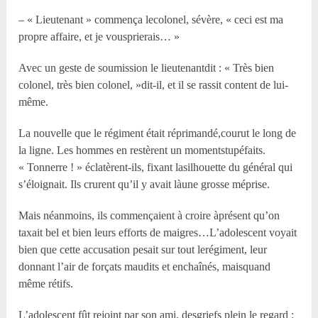
– « Lieutenant » commença lecolonel, sévère, « ceci est ma
propre affaire, et je vousprierais… »
Avec un geste de soumission le lieutenantdit : « Très bien
colonel, très bien colonel, »dit-il, et il se rassit content de lui-
même.
La nouvelle que le régiment était réprimandé,courut le long de
la ligne. Les hommes en restèrent un momentstupéfaits.
« Tonnerre ! » éclatèrent-ils, fixant lasilhouette du général qui
s’éloignait. Ils crurent qu’il y avait làune grosse méprise.
Mais néanmoins, ils commençaient à croire àprésent qu’on
taxait bel et bien leurs efforts de maigres…L’adolescent voyait
bien que cette accusation pesait sur tout lerégiment, leur
donnant l’air de forçats maudits et enchaînés, maisquand
même rétifs.
L’adolescent fût rejoint par son ami, desgriefs plein le regard :