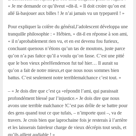
« Je me demande ce qu’ilveut »dit-il. « Il doit croire qu’on est
allé là-basjouer aux billes ! Je n’ai jamais vu un typepareil ! »
Pour expliquer la colère du général,l’adolescent développa une
tranquille philosophie : « Hébien, » dit-il en réponse à son ami,
« il n’aprobablement rien vu, et en est devenu fou furieux,
concluant quenous n’étions qu’un tas de moutons, juste parce
qu’on n’a pas faitce qu’il a voulu qu’on fasse. C’est une pitié
que le bon vieux pèreHenderson fut tué hier… Il aurait su
qu’on a fait de notre mieux,et que nous nous sommes bien
battus. C’est seulement notre terriblemalchance c’est tout. »
– « Je dois dire que c’est ça »répondit l’ami, qui paraissait
profondément blessé par l’injustice.« Je dois dire que nous
avons une terrible malchance !C’est pas drôle de se battre pour
des gens quand tout ce que tufais, – n’importe quoi –, va de
travers. Je crois bien que laprochaine fois je resterais à l’arrière
et les laisserais faireleur charge de vieux décrépis tout seuls, et
qu’ils aillent audiable ! »