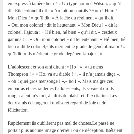
en express à tamère hein ? « Un type nommé Wilson, » qu’il
dit. Etle colonel il dit : « Au fait où sont-ils ?Hum ! Hum !
Mon Dieu ! » qu’il dit. « À latête du régiment » qu’il dit.
« Oui mon colonel »dit le lieutenant. « Mon Dieu ! » dit le
colonel. Ilajouta : « Hé bien, hé bien » qu’il dit, « cesdeux
gamins ! ». « Oui mon colonel » dit lelieutenant. « Hé bien, hé
bien » dit le colonel,« ils méritent le grade de général-major ! »
qu’ildit. « Ils méritent le grade degénéral-major ! »
L’adolescent et son ami dirent :« Ho ! », « tu mens
Thompson ! »,« Ho, va au diable ! », « il n’a jamais ditça »,
« oh ! quel gros mensonge ! »,« ho ! ». Mais malgré ces
embarras et ces railleriesd’adolescents, ils savaient qu’ils
rougissaient très fort, à lafois de plaisir et d’excitation. Les
deux amis échangèrent undiscret regard de joie et de
félicitation.
Rapidement ils oublièrent pas mal de choses.Le passé ne
portait plus aucune image d’erreur ou de déception. Ilsétaient