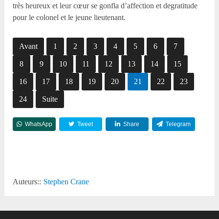
très heureux et leur cœur se gonfla d’affection et degratitude
pour le colonel et le jeune lieutenant.
Avant
1
2
3
4
5
6
7
8
9
10
11
12
13
14
15
16
17
18
19
20
21
22
23
24
Suite
WhatsApp
Tweet
Share
Telegram
Reddit
Auteurs::
Stephen Crane