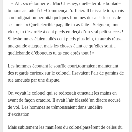
– « Ah, sacré tonnerre ! MacChesney, quelle terrible boutade
tu nous as faite là ! »Commença l’officier. Il baissa le ton, mais
son indignation permità quelques hommes de saisir le sens de
ses mots. « Quelleterrible pagaille tu as faite ! Seigneur, mon
vieux, tu t’esarrêté à cent pieds en deçà d’un vrai petit succès !
Si teshommes étaient allés cent pieds plus loin, tu aurais réussi
unegrande attaque, mais les choses étant ce qu’elles sont…
quellebande d’éboueurs tu as eue après tout ! »
Les hommes écoutant le souffle court,tournaient maintenant
des regards curieux sur le colonel. Ilsavaient l’air de gamins de
rue ameutés par une dispute.
On voyait le colonel qui se redressait etmettait les mains en
avant de façon oratoire. Il avait l’air blesséd’un diacre accusé
de vol. Les hommes se trémoussaient dans undélire
d’excitation.
Mais subitement les manières du colonelpassèrent de celles du