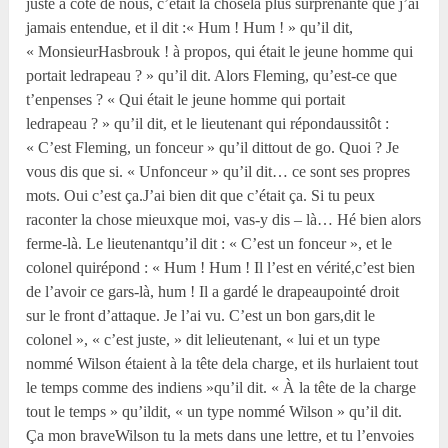
juste à côté de nous, c’était la chosela plus surprenante que j’ai
jamais entendue, et il dit :« Hum ! Hum ! » qu’il dit,
« MonsieurHasbrouk ! à propos, qui était le jeune homme qui
portait ledrapeau ? » qu’il dit. Alors Fleming, qu’est-ce que
t’enpenses ? « Qui était le jeune homme qui portait
ledrapeau ? » qu’il dit, et le lieutenant qui répondaussitôt :
« C’est Fleming, un fonceur » qu’il dittout de go. Quoi ? Je
vous dis que si. « Unfonceur » qu’il dit… ce sont ses propres
mots. Oui c’est ça.J’ai bien dit que c’était ça. Si tu peux
raconter la chose mieuxque moi, vas-y dis – là… Hé bien alors
ferme-là. Le lieutenantqu’il dit : « C’est un fonceur », et le
colonel quirépond : « Hum ! Hum ! Il l’est en vérité,c’est bien
de l’avoir ce gars-là, hum ! Il a gardé le drapeaupointé droit
sur le front d’attaque. Je l’ai vu. C’est un bon gars,dit le
colonel », « c’est juste, » dit lelieutenant, « lui et un type
nommé Wilson étaient à la tête dela charge, et ils hurlaient tout
le temps comme des indiens »qu’il dit. « À la tête de la charge
tout le temps » qu’ildit, « un type nommé Wilson » qu’il dit.
Ça mon braveWilson tu la mets dans une lettre, et tu l’envoies