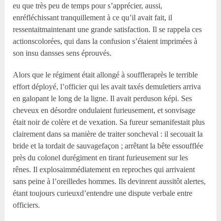
eu que très peu de temps pour s’apprécier, aussi,
enréfléchissant tranquillement à ce qu’il avait fait, il
ressentaitmaintenant une grande satisfaction. Il se rappela ces
actionscolorées, qui dans la confusion s’étaient imprimées à
son insu dansses sens éprouvés.
Alors que le régiment était allongé à souffleraprès le terrible
effort déployé, l’officier qui les avait taxés demuletiers arriva
en galopant le long de la ligne. Il avait perduson képi. Ses
cheveux en désordre ondulaient furieusement, et sonvisage
était noir de colère et de vexation. Sa fureur semanifestait plus
clairement dans sa manière de traiter soncheval : il secouait la
bride et la tordait de sauvagefaçon ; arrêtant la bête essoufflée
près du colonel durégiment en tirant furieusement sur les
rênes. Il explosaimmédiatement en reproches qui arrivaient
sans peine à l’oreilledes hommes. Ils devinrent aussitôt alertes,
étant toujours curieuxd’entendre une dispute verbale entre
officiers.