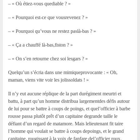
– « Où étiez-vous quediable ? »
– « Pourquoi est-ce que vousrevenez ? »
– « Pourquoi qu’vous ne restez paslà-bas ? »
– « Ça a chauffé là-bas,fiston ? »
– « On s’en retourne chez soi lesgars ? »
Quelqu’un s’écria dans une mimiqueprovocante : « Oh,
maman, viens vite voir les jolissoldats ! »
Il n’y eut aucune réplique de la part durégiment meurtri et
battu, à part qu’un homme distribua largementdes défis autour
de lui pour se battre à coups de poings, et quel’officier à barbe
rousse passa plutôt prêt d’un capitaine degrande taille le
défiant d’un regard de matamore. Mais lelieutenant fit taire
l’homme qui voulait se battre à coups depoings, et le grand
capitaine, rougissant à la voix de fanfare del’officier roux,