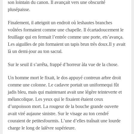
son lointain du canon. Il avançait vers une obscurité
plusépaisse.
Finalement, il atteignit un endroit où leshautes branches
voûtées formaient comme une chapelle. Il écartadoucement le
feuillage qui en fermait l’entrée comme une porte, ets’avança.
Les aiguilles de pin formaient un tapis brun très doux.Il y avait
là un demi-jour au ton sacral.
Sur le seuil il s’arrêta, frappé d’horreur àla vue de la chose.
Un homme mort le fixait, le dos appuyé contreun arbre droit
comme une colonne. Le cadavre portait un uniformequi fût
jadis bleu, mais qui maintenant avait une légère teinteverte et
mélancolique. Les yeux qui le fixaient étaient ceux
d’unpoisson mort. La rougeur de la bouche grande ouverte
avait viré aujaune sinistre. Sur le visage au ton cendré
couraient de petitesfourmis. L’une d’elles traînait une lourde
charge le long de lalèvre supérieure.