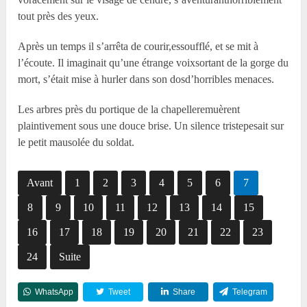
tout près des yeux.
Après un temps il s’arrêta de courir,essoufflé, et se mit à
l’écoute. Il imaginait qu’une étrange voixsortant de la gorge du
mort, s’était mise à hurler dans son dosd’horribles menaces.
Les arbres près du portique de la chapelleremuèrent
plaintivement sous une douce brise. Un silence tristepesait sur
le petit mausolée du soldat.
Avant
1
2
3
4
5
6
7
8
9
10
11
12
13
14
15
16
17
18
19
20
21
22
23
24
Suite
WhatsApp
Tweet
Share
Telegram