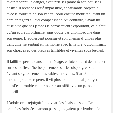
avoir reconnu le danger, avait pris ses jambesà son cou sans
hésiter. Il n’est pas resté impassible, encaissantle projectile
avec la fourrure de son ventre, pour ensuite mouriren jetant un
dernier regard au ciel compatissant. Au contraire, ilavait fui
aussi vite que ses jambes le permettaient ; etpourtant, ce n’était
qu’un écureuil ordinaire, sans doute pas unphilosophe dans
son genre. L’adolescent poursuivit son chemin d’unpas plus
tranquille, se sentant en harmonie avec la nature, quiconfirmait
son choix avec des preuves tangibles et vivantes sous lesoleil.
Il faillit se perdre dans un marécage, et futcontraint de marcher
sur les touffes d’herbe parsemées sur le solspongieux, en
évitant soigneusement les sables mouvants. S’arrêtantun
moment pour se repérer, il vit plus loin un animal plonger
dansl’eau trouble et en ressortir aussitôt avec un poisson
quibrillait.
L’adolescent rejoignit à nouveau les épaisbuissons. Les
branches froissées par son passage noyaient par leurbruit le