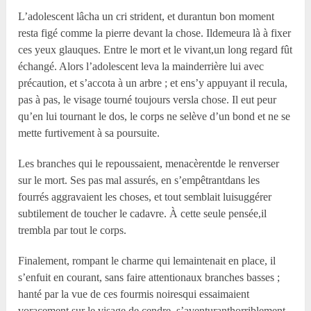
L’adolescent lâcha un cri strident, et durantun bon moment
resta figé comme la pierre devant la chose. Ildemeura là à fixer
ces yeux glauques. Entre le mort et le vivant,un long regard fût
échangé. Alors l’adolescent leva la mainderrière lui avec
précaution, et s’accota à un arbre ; et ens’y appuyant il recula,
pas à pas, le visage tourné toujours versla chose. Il eut peur
qu’en lui tournant le dos, le corps ne selève d’un bond et ne se
mette furtivement à sa poursuite.
Les branches qui le repoussaient, menacèrentde le renverser
sur le mort. Ses pas mal assurés, en s’empêtrantdans les
fourrés aggravaient les choses, et tout semblait luisuggérer
subtilement de toucher le cadavre. À cette seule pensée,il
trembla par tout le corps.
Finalement, rompant le charme qui lemaintenait en place, il
s’enfuit en courant, sans faire attentionaux branches basses ;
hanté par la vue de ces fourmis noiresqui essaimaient
voracement sur le visage de cendre, s’aventuranthorriblement