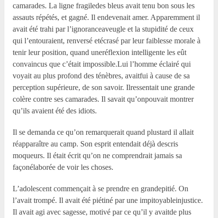
camarades. La ligne fragiledes bleus avait tenu bon sous les
assauts répétés, et gagné. Il endevenait amer. Apparemment il
avait été trahi par l’ignoranceaveugle et la stupidité de ceux
qui l’entouraient, renversé etécrasé par leur faiblesse morale à
tenir leur position, quand uneréflexion intelligente les eût
convaincus que c’était impossible.Lui l’homme éclairé qui
voyait au plus profond des ténèbres, avaitfui à cause de sa
perception supérieure, de son savoir. Ilressentait une grande
colère contre ses camarades. Il savait qu’onpouvait montrer
qu’ils avaient été des idiots.
Il se demanda ce qu’on remarquerait quand plustard il allait
réapparaître au camp. Son esprit entendait déjà descris
moqueurs. Il était écrit qu’on ne comprendrait jamais sa
façonélaborée de voir les choses.
L’adolescent commençait à se prendre en grandepitié. On
l’avait trompé. Il avait été piétiné par une impitoyableinjustice.
Il avait agi avec sagesse, motivé par ce qu’il y avaitde plus