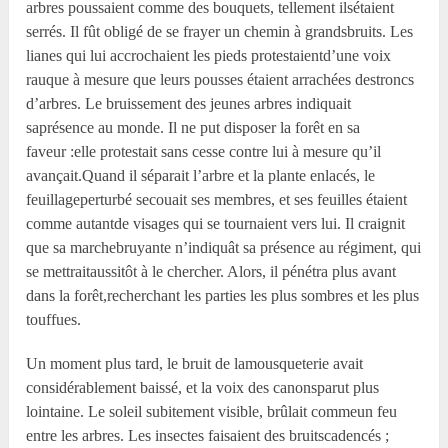
arbres poussaient comme des bouquets, tellement ilsétaient
serrés. Il fût obligé de se frayer un chemin à grandsbruits. Les
lianes qui lui accrochaient les pieds protestaientd’une voix
rauque à mesure que leurs pousses étaient arrachées destroncs
d’arbres. Le bruissement des jeunes arbres indiquait
saprésence au monde. Il ne put disposer la forêt en sa
faveur :elle protestait sans cesse contre lui à mesure qu’il
avançait.Quand il séparait l’arbre et la plante enlacés, le
feuillageperturbé secouait ses membres, et ses feuilles étaient
comme autantde visages qui se tournaient vers lui. Il craignit
que sa marchebruyante n’indiquât sa présence au régiment, qui
se mettraitaussitôt à le chercher. Alors, il pénétra plus avant
dans la forêt,recherchant les parties les plus sombres et les plus
touffues.
Un moment plus tard, le bruit de lamousqueterie avait
considérablement baissé, et la voix des canonsparut plus
lointaine. Le soleil subitement visible, brûlait commeun feu
entre les arbres. Les insectes faisaient des bruitscadencés ;