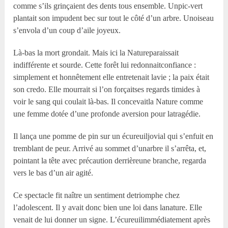
comme s’ils grinçaient des dents tous ensemble. Unpic-vert
plantait son impudent bec sur tout le côté d’un arbre. Unoiseau
s’envola d’un coup d’aile joyeux.
Là-bas la mort grondait. Mais ici la Natureparaissait
indifférente et sourde. Cette forêt lui redonnaitconfiance :
simplement et honnêtement elle entretenait lavie ; la paix était
son credo. Elle mourrait si l’on forçaitses regards timides à
voir le sang qui coulait là-bas. Il concevaitla Nature comme
une femme dotée d’une profonde aversion pour latragédie.
Il lança une pomme de pin sur un écureuiljovial qui s’enfuit en
tremblant de peur. Arrivé au sommet d’unarbre il s’arrêta, et,
pointant la tête avec précaution derrièreune branche, regarda
vers le bas d’un air agité.
Ce spectacle fit naître un sentiment detriomphe chez
l’adolescent. Il y avait donc bien une loi dans lanature. Elle
venait de lui donner un signe. L’écureuilimmédiatement après