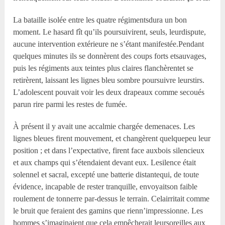
La bataille isolée entre les quatre régimentsdura un bon
moment. Le hasard fît qu’ils poursuivirent, seuls, leurdispute,
aucune intervention extérieure ne s’étant manifestée.Pendant
quelques minutes ils se donnèrent des coups forts etsauvages,
puis les régiments aux teintes plus claires flanchèrentet se
retirèrent, laissant les lignes bleu sombre poursuivre leurstirs.
L’adolescent pouvait voir les deux drapeaux comme secoués
parun rire parmi les restes de fumée.
À présent il y avait une accalmie chargée demenaces. Les
lignes bleues firent mouvement, et changèrent quelquepeu leur
position ; et dans l’expectative, firent face auxbois silencieux
et aux champs qui s’étendaient devant eux. Lesilence était
solennel et sacral, excepté une batterie distantequi, de toute
évidence, incapable de rester tranquille, envoyaitson faible
roulement de tonnerre par-dessus le terrain. Celairritait comme
le bruit que feraient des gamins que rienn’impressionne. Les
hommes s’imaginaient que cela empêcherait leursoreilles aux