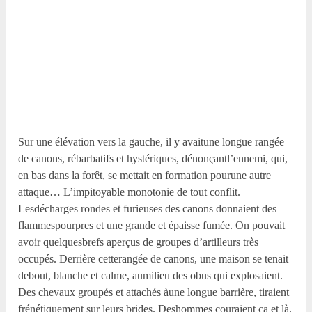
Sur une élévation vers la gauche, il y avaitune longue rangée
de canons, rébarbatifs et hystériques, dénonçantl’ennemi, qui,
en bas dans la forêt, se mettait en formation pourune autre
attaque… L’impitoyable monotonie de tout conflit.
Lesdécharges rondes et furieuses des canons donnaient des
flammespourpres et une grande et épaisse fumée. On pouvait
avoir quelquesbrefs aperçus de groupes d’artilleurs très
occupés. Derrière cetterangée de canons, une maison se tenait
debout, blanche et calme, aumilieu des obus qui explosaient.
Des chevaux groupés et attachés àune longue barrière, tiraient
frénétiquement sur leurs brides. Deshommes couraient ça et là.