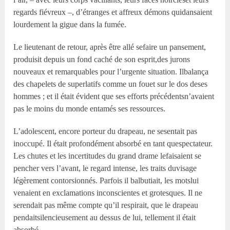
regards fiévreux –, d’étranges et affreux démons quidansaient
lourdement la gigue dans la fumée.
Le lieutenant de retour, après être allé sefaire un pansement,
produisit depuis un fond caché de son esprit,des jurons
nouveaux et remarquables pour l’urgente situation. Ilbalança
des chapelets de superlatifs comme un fouet sur le dos deses
hommes ; et il était évident que ses efforts précédentsn’avaient
pas le moins du monde entamés ses ressources.
L’adolescent, encore porteur du drapeau, ne sesentait pas
inoccupé. Il était profondément absorbé en tant quespectateur.
Les chutes et les incertitudes du grand drame lefaisaient se
pencher vers l’avant, le regard intense, les traits duvisage
légèrement contorsionnés. Parfois il balbutiait, les motslui
venaient en exclamations inconscientes et grotesques. Il ne
serendait pas même compte qu’il respirait, que le drapeau
pendaitsilencieusement au dessus de lui, tellement il était
absorbé.