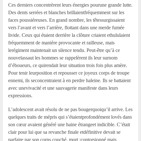
Ces derniers concentrèrent leurs énergies pourune grande lutte.
Des dents serrées et blanches brillaientfréquemment sur les
faces poussiéreuses. En grand nombre, les têtessurgissaient
vers l’avant et vers l’arrière, flottant dans une merde fumée
livide. Ceux qui étaient derrière la clôture criaient ethululaient
fréquemment de manière provocante et railleuse, mais
lerégiment maintenait un silence tendu. Peut-être qu’à ce
nouvelassaut les hommes se rappelèrent ils leur surnom
d’éboueurs, ce quirendait leur situation trois fois plus amère.
Pour tenir leurposition et repousser ce joyeux corps de troupe
ennemi, ils seconcentraient à en perdre haleine. Ils se battaient
avec unevivacité et une sauvagerie manifeste dans leurs
expressions.
L’adolescent avait résolu de ne pas bougerquoiqu’il arrive. Les
quelques traits de mépris qui s’étaientprofondément lovés dans
son cœur avaient généré une haine étrangeet indicible. C’était
clair pour lui que sa revanche finale etdéfinitive devait se
parfaire par son corps couché, mort ;contorsionné mais