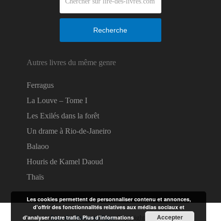
Recherche
Autres livres du même genre
Ferragus
La Louve – Tome I
Les Exilés dans la forêt
Un drame à Rio-de-Janeiro
Balaoo
Houris de Kamel Daoud
Thaïs
Les cookies permettent de personnaliser contenu et annonces,
d'offrir des fonctionnalités relatives aux médias sociaux et
Accepter
d'analyser notre trafic.
Plus d’informations
Lire des livres en ligne
Copyright © 2026.