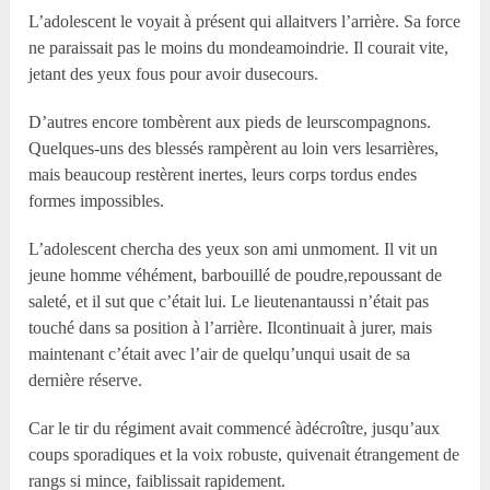
L’adolescent le voyait à présent qui allaitvers l’arrière. Sa force
ne paraissait pas le moins du mondeamoindrie. Il courait vite,
jetant des yeux fous pour avoir dusecours.
D’autres encore tombèrent aux pieds de leurscompagnons.
Quelques-uns des blessés rampèrent au loin vers lesarrières,
mais beaucoup restèrent inertes, leurs corps tordus endes
formes impossibles.
L’adolescent chercha des yeux son ami unmoment. Il vit un
jeune homme véhément, barbouillé de poudre,repoussant de
saleté, et il sut que c’était lui. Le lieutenantaussi n’était pas
touché dans sa position à l’arrière. Ilcontinuait à jurer, mais
maintenant c’était avec l’air de quelqu’unqui usait de sa
dernière réserve.
Car le tir du régiment avait commencé àdécroître, jusqu’aux
coups sporadiques et la voix robuste, quivenait étrangement de
rangs si mince, faiblissait rapidement.