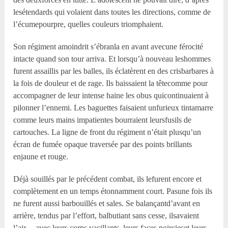
lesétendards qui volaient dans toutes les directions, comme de
l’écumepourpre, quelles couleurs triomphaient.
Son régiment amoindrit s’ébranla en avant avecune férocité
intacte quand son tour arriva. Et lorsqu’à nouveau leshommes
furent assaillis par les balles, ils éclatèrent en des crisbarbares à
la fois de douleur et de rage. Ils baissaient la têtecomme pour
accompagner de leur intense haine les obus quicontinuaient à
pilonner l’ennemi. Les baguettes faisaient unfurieux tintamarre
comme leurs mains impatientes bourraient leursfusils de
cartouches. La ligne de front du régiment n’était plusqu’un
écran de fumée opaque traversée par des points brillants
enjaune et rouge.
Déjà souillés par le précédent combat, ils lefurent encore et
complètement en un temps étonnamment court. Pasune fois ils
ne furent aussi barbouillés et sales. Se balançantd’avant en
arrière, tendus par l’effort, balbutiant sans cesse, ilsavaient
l’air, – avec leurs corps vacillants, leurs faces noircieset leurs