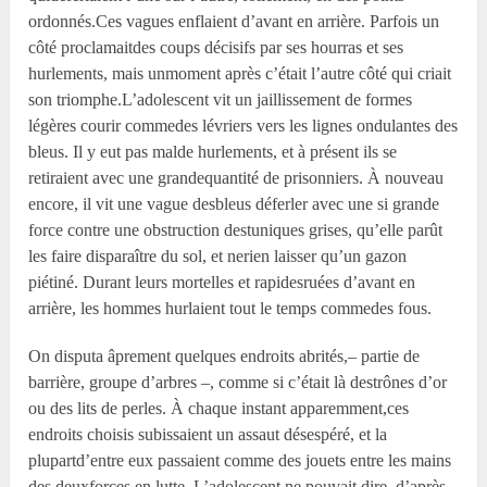
ordonnés.Ces vagues enflaient d’avant en arrière. Parfois un
côté proclamaitdes coups décisifs par ses hourras et ses
hurlements, mais unmoment après c’était l’autre côté qui criait
son triomphe.L’adolescent vit un jaillissement de formes
légères courir commedes lévriers vers les lignes ondulantes des
bleus. Il y eut pas malde hurlements, et à présent ils se
retiraient avec une grandequantité de prisonniers. À nouveau
encore, il vit une vague desbleus déferler avec une si grande
force contre une obstruction destuniques grises, qu’elle parût
les faire disparaître du sol, et nerien laisser qu’un gazon
piétiné. Durant leurs mortelles et rapidesruées d’avant en
arrière, les hommes hurlaient tout le temps commedes fous.
On disputa âprement quelques endroits abrités,– partie de
barrière, groupe d’arbres –, comme si c’était là destrônes d’or
ou des lits de perles. À chaque instant apparemment,ces
endroits choisis subissaient un assaut désespéré, et la
plupartd’entre eux passaient comme des jouets entre les mains
des deuxforces en lutte. L’adolescent ne pouvait dire, d’après