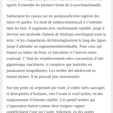
aguets d’entendre les premiers bruits de la prochainebataille.
Subitement les canons sur les positionsélevées rugirent des
mises en gardes. Un bruit de rafalescommençait à s’entendre
dans les bois. Il augmenta avec uneétonnante rapidité, jusqu’à
devenir une profonde clameur de bruitsqui enveloppait toute la
terre ; et les craquements déchirantsglissèrent le long des lignes
jusqu’à atteindre un rugissementinterminable. Pour ceux qui
étaient au milieu du bruit, ce futcomme si l’univers entier
explosait. C’était les vrombissements etles concussions d’une
gigantesque machinerie, si complexe que lesétoiles en
paraissaient insignifiantes. Les oreilles del’adolescent en
étaient pleines. Il ne pouvait plus rienentendre.
Sur une pente où serpentait une route, il vitdes ruées sauvages
et désespérées d’hommes, vers l’avant et versl’arrière, en des
surgissements d’émeutes répétés. Ces partsd’armées qui
s’opposaient étaient comme deux longues vagues
quidéferlaient l’une sur l’autre, follement, en des points