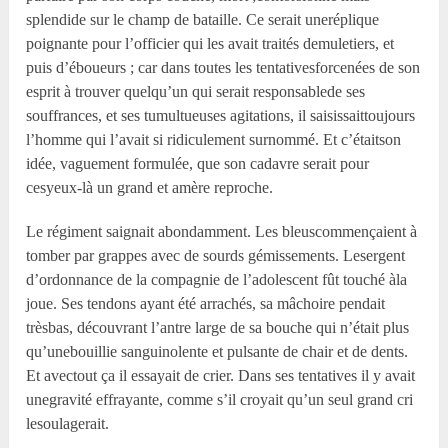
splendide sur le champ de bataille. Ce serait uneréplique
poignante pour l’officier qui les avait traités demuletiers, et
puis d’éboueurs ; car dans toutes les tentativesforcenées de son
esprit à trouver quelqu’un qui serait responsablede ses
souffrances, et ses tumultueuses agitations, il saisissaittoujours
l’homme qui l’avait si ridiculement surnommé. Et c’étaitson
idée, vaguement formulée, que son cadavre serait pour
cesyeux-là un grand et amère reproche.
Le régiment saignait abondamment. Les bleuscommençaient à
tomber par grappes avec de sourds gémissements. Lesergent
d’ordonnance de la compagnie de l’adolescent fût touché àla
joue. Ses tendons ayant été arrachés, sa mâchoire pendait
trèsbas, découvrant l’antre large de sa bouche qui n’était plus
qu’unebouillie sanguinolente et pulsante de chair et de dents.
Et avectout ça il essayait de crier. Dans ses tentatives il y avait
unegravité effrayante, comme s’il croyait qu’un seul grand cri
lesoulagerait.