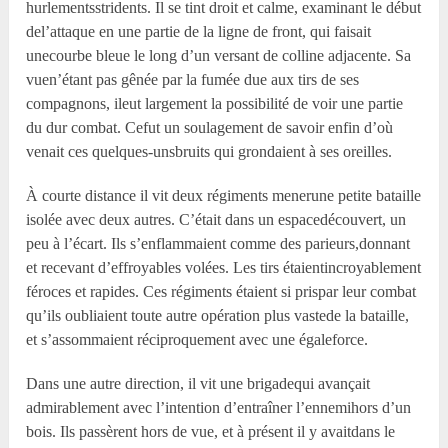
hurlementsstridents. Il se tint droit et calme, examinant le début
del’attaque en une partie de la ligne de front, qui faisait
unecourbe bleue le long d’un versant de colline adjacente. Sa
vuen’étant pas gênée par la fumée due aux tirs de ses
compagnons, ileut largement la possibilité de voir une partie
du dur combat. Cefut un soulagement de savoir enfin d’où
venait ces quelques-unsbruits qui grondaient à ses oreilles.
À courte distance il vit deux régiments menerune petite bataille
isolée avec deux autres. C’était dans un espacedécouvert, un
peu à l’écart. Ils s’enflammaient comme des parieurs,donnant
et recevant d’effroyables volées. Les tirs étaientincroyablement
féroces et rapides. Ces régiments étaient si prispar leur combat
qu’ils oubliaient toute autre opération plus vastede la bataille,
et s’assommaient réciproquement avec une égaleforce.
Dans une autre direction, il vit une brigadequi avançait
admirablement avec l’intention d’entraîner l’ennemihors d’un
bois. Ils passèrent hors de vue, et à présent il y avaitdans le