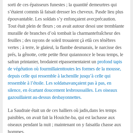
sorti de ces épaisseurs funestes ; la quantité demeurtres qui
s’étaient commis là faisait dresser les cheveux. Pasde lieu plus
épouvantable. Les soldats s’y enfonçaient avecprécaution.
Tout était plein de fleurs ; on avait autour desoi une tremblante
muraille de branches d’où tombait la charmantefraîcheur des
feuilles ; des rayons de soleil trouaient çà etlà ces ténèbres
vertes ; à terre, le glaïeul, la flambe desmarais, le narcisse des
prés, la gênotte, cette petite fleur quiannonce le beau temps, le
safran printanier, brodaient etpassementaient un
profond tapis
de végétation où fourmillaienttoutes les formes de la mousse,
depuis celle qui ressemble à lachenille jusqu’à celle qui
ressemble à l’étoile. Les soldatsavançaient pas à pas, en
silence, en écartant doucement lesbroussailles. Les oiseaux
gazouillaient au-dessus desbayonnettes.
La Saudraie était un de ces halliers où jadis,dans les temps
paisibles, on avait fait la Houiche-ba, qui est lachasse aux
oiseaux pendant la nuit ; maintenant on y faisaitla chasse aux
hommes.