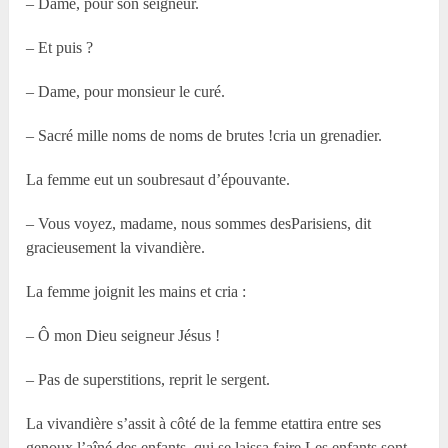
– Dame, pour son seigneur.
– Et puis ?
– Dame, pour monsieur le curé.
– Sacré mille noms de noms de brutes !cria un grenadier.
La femme eut un soubresaut d’épouvante.
– Vous voyez, madame, nous sommes desParisiens, dit
gracieusement la vivandière.
La femme joignit les mains et cria :
– Ô mon Dieu seigneur Jésus !
– Pas de superstitions, reprit le sergent.
La vivandière s’assit à côté de la femme etattira entre ses
genoux l’aîné des enfants, qui se laissa faire.Les enfants sont