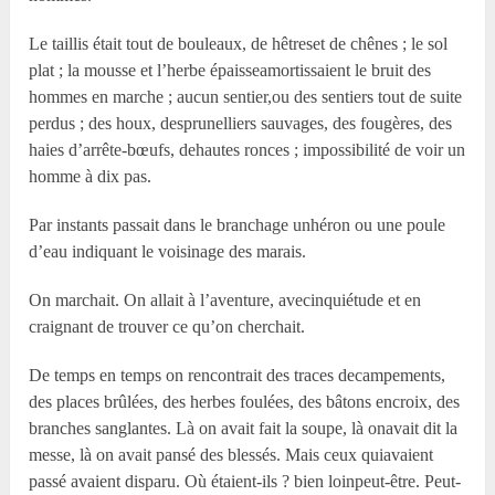
Le taillis était tout de bouleaux, de hêtreset de chênes ; le sol
plat ; la mousse et l’herbe épaisseamortissaient le bruit des
hommes en marche ; aucun sentier,ou des sentiers tout de suite
perdus ; des houx, desprunelliers sauvages, des fougères, des
haies d’arrête-bœufs, dehautes ronces ; impossibilité de voir un
homme à dix pas.
Par instants passait dans le branchage unhéron ou une poule
d’eau indiquant le voisinage des marais.
On marchait. On allait à l’aventure, avecinquiétude et en
craignant de trouver ce qu’on cherchait.
De temps en temps on rencontrait des traces decampements,
des places brûlées, des herbes foulées, des bâtons encroix, des
branches sanglantes. Là on avait fait la soupe, là onavait dit la
messe, là on avait pansé des blessés. Mais ceux quiavaient
passé avaient disparu. Où étaient-ils ? bien loinpeut-être. Peut-