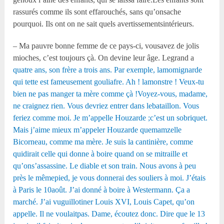
rassurés comme ils sont effarouchés, sans qu’onsache
pourquoi. Ils ont on ne sait quels avertissementsintérieurs.
– Ma pauvre bonne femme de ce pays-ci, vousavez de jolis
mioches, c’est toujours çà. On devine leur âge. Legrand a
quatre ans, son frère a trois ans. Par exemple, lamomignarde
qui tette est fameusement gouliafre. Ah ! lamonstre ! Veux-tu
bien ne pas manger ta mère comme çà !Voyez-vous, madame,
ne craignez rien. Vous devriez entrer dans lebataillon. Vous
feriez comme moi. Je m’appelle Houzarde ;c’est un sobriquet.
Mais j’aime mieux m’appeler Houzarde quemamzelle
Bicorneau, comme ma mère. Je suis la cantinière, comme
quidirait celle qui donne à boire quand on se mitraille et
qu’ons’assassine. Le diable et son train. Nous avons à peu
près le mêmepied, je vous donnerai des souliers à moi. J’étais
à Paris le 10août. J’ai donné à boire à Westermann. Ça a
marché. J’ai vuguillotiner Louis XVI, Louis Capet, qu’on
appelle. Il ne voulaitpas. Dame, écoutez donc. Dire que le 13