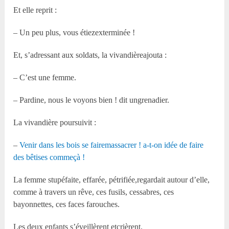
Et elle reprit :
– Un peu plus, vous étiezexterminée !
Et, s’adressant aux soldats, la vivandièreajouta :
– C’est une femme.
– Pardine, nous le voyons bien ! dit ungrenadier.
La vivandière poursuivit :
–
Venir dans les bois se fairemassacrer ! a-t-on idée de faire
des bêtises commeçà !
La femme stupéfaite, effarée, pétrifiée,regardait autour d’elle,
comme à travers un rêve, ces fusils, cessabres, ces
bayonnettes, ces faces farouches.
Les deux enfants s’éveillèrent etcrièrent.