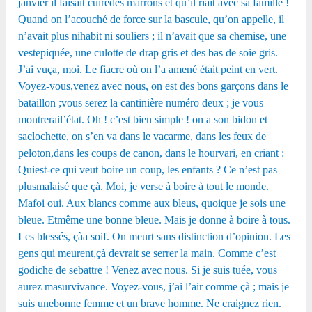
janvier il faisait cuiredes marrons et qu’il riait avec sa famille !
Quand on l’acouché de force sur la bascule, qu’on appelle, il
n’avait plus nihabit ni souliers ; il n’avait que sa chemise, une
vestepiquée, une culotte de drap gris et des bas de soie gris.
J’ai vuça, moi. Le fiacre où on l’a amené était peint en vert.
Voyez-vous,venez avec nous, on est des bons garçons dans le
bataillon ;vous serez la cantinière numéro deux ; je vous
montrerail’état. Oh ! c’est bien simple ! on a son bidon et
saclochette, on s’en va dans le vacarme, dans les feux de
peloton,dans les coups de canon, dans le hourvari, en criant :
Quiest-ce qui veut boire un coup, les enfants ? Ce n’est pas
plusmalaisé que çà. Moi, je verse à
boire à tout le monde.
Mafoi oui. Aux blancs comme aux bleus, quoique je sois une
bleue. Etmême une bonne bleue. Mais je donne à boire à tous.
Les blessés, çàa soif. On meurt sans distinction d’opinion. Les
gens qui meurent,çà devrait se serrer la main. Comme c’est
godiche de sebattre ! Venez avec nous. Si je suis tuée, vous
aurez masurvivance. Voyez-vous, j’ai l’air comme çà ; mais je
suis unebonne femme et un brave homme. Ne craignez rien.