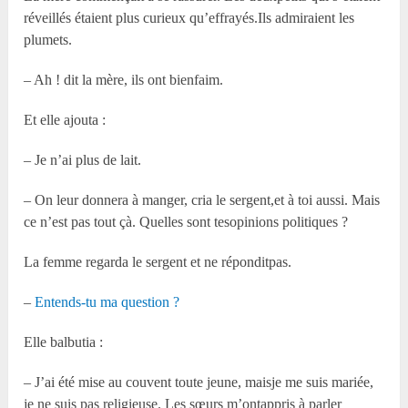
réveillés étaient plus curieux qu’effrayés.Ils admiraient les
plumets.
– Ah ! dit la mère, ils ont bienfaim.
Et elle ajouta :
– Je n’ai plus de lait.
– On leur donnera à manger, cria le sergent,et à toi aussi. Mais
ce n’est pas tout çà. Quelles sont tesopinions politiques ?
La femme regarda le sergent et ne réponditpas.
–
Entends-tu ma question ?
Elle balbutia :
– J’ai été mise au couvent toute jeune, maisje me suis mariée,
je ne suis pas religieuse. Les sœurs m’ontappris à parler