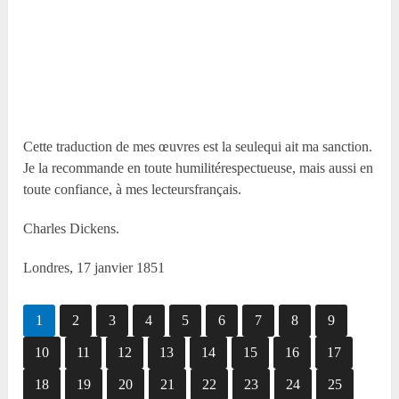
Cette traduction de mes œuvres est la seulequi ait ma sanction.
Je la recommande en toute humilitérespectueuse, mais aussi en
toute confiance, à mes lecteursfrançais.
Charles Dickens.
Londres, 17 janvier 1851
1
2
3
4
5
6
7
8
9
10
11
12
13
14
15
16
17
18
19
20
21
22
23
24
25