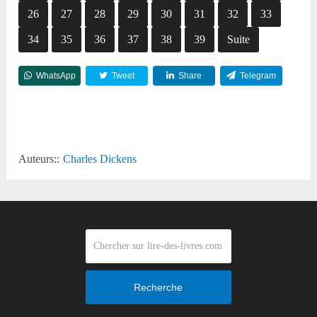
26
27
28
29
30
31
32
33
34
35
36
37
38
39
Suite
WhatsApp
Tweet
Share
Telegram
Reddit
Auteurs::
Charles Dickens
Recherche