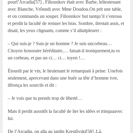
pourl’Arcadia[57] , Filionnkov était avec Barbe, lelieutenant
avec Blanche, Vrônndi avec M
me
Doudou.On prit une table,
et on commanda un souper. Filionnkov but tantqu’il s’enroua
et perdit la faculté de remuer les bras. Sombre, ilrestait assis, et
disait, les yeux clignants, comme s’il allaitpleurer :
– Qui suis-je ? Suis-je un homme ? Je suis uncorbeau…
Citoyen honoraire héréditaire,… faisait-il ironiquement,tu es
un corbeau, et pas un ci… ci… toyen !…
Étourdi par le vin, le lieutenant le remarquait à peine. Unefois
seulement, apercevant dans une buée sa tête d’homme ivre,
ilfronça les sourcils et dit :
– Je vois que tu prends trop de liberté…
Mais il perdit aussitôt la faculté de lier les idées et trinquaavec
lui.
De l’Arcadia, on alla au jardin Krestôvski[58] .Là,