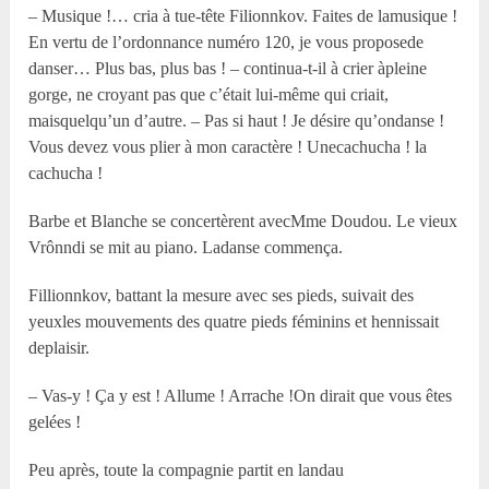
– Musique !… cria à tue-tête Filionnkov. Faites de lamusique !
En vertu de l’ordonnance numéro 120, je vous proposede
danser… Plus bas, plus bas ! – continua-t-il à crier àpleine
gorge, ne croyant pas que c’était lui-même qui criait,
maisquelqu’un d’autre. – Pas si haut ! Je désire qu’ondanse !
Vous devez vous plier à mon caractère ! Unecachucha ! la
cachucha !
Barbe et Blanche se concertèrent avecM
me
Doudou. Le vieux
Vrônndi se mit au piano. Ladanse commença.
Fillionnkov, battant la mesure avec ses pieds, suivait des
yeuxles mouvements des quatre pieds féminins et hennissait
deplaisir.
– Vas-y ! Ça y est ! Allume ! Arrache !On dirait que vous êtes
gelées !
Peu après, toute la compagnie partit en landau