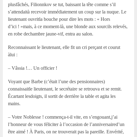
plusfâchés, Filionnkov se tut, baissant la tête comme s’il
s’attendaità recevoir immédiatement un coup sur la nuque. Le
lieutenant ouvritla bouche pour dire les mots : « Hors
d’ici ! »mais, à ce moment-là, une blonde aux sourcils relevés,
en robe dechambre jaune-vif, entra au salon.
Reconnaissant le lieutenant, elle fit un cri perçant et courut
àlui :
– Vâssia !… Un officier !
Voyant que Barbe (c’était l’une des pensionnaires)
connaissaitle lieutenant, le secrétaire se retrouva et se remit.
Écartant lesdoigts, il sortit de derrière la table et agita les
mains.
– Votre Noblesse ! commença-t-il vite, en s’engouant,j’ai
l’honneur de vous féliciter à l’occasion de l’anniversaired’un
être aimé ! À Paris, on ne trouverait pas la pareille. Envérité,