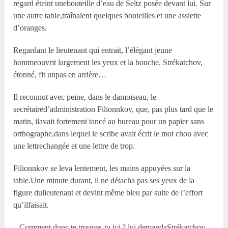
regard éteint unebouteille d’eau de Seltz posée devant lui. Sur
une autre table,traînaient quelques bouteilles et une assiette
d’oranges.
Regardant le lieutenant qui entrait, l’élégant jeune
hommeouvrit largement les yeux et la bouche. Strékatchov,
étonné, fit unpas en arrière…
Il reconnut avec peine, dans le damoiseau, le
secrétaired’administration Filionnkov, que, pas plus tard que le
matin, ilavait fortement tancé au bureau pour un papier sans
orthographe,dans lequel le scribe avait écrit le mot chou avec
une lettrechangée et une lettre de trop.
Filionnkov se leva lentement, les mains appuyées sur la
table.Une minute durant, il ne détacha pas ses yeux de la
figure dulieutenant et devint même bleu par suite de l’effort
qu’ilfaisait.
– Comment donc te trouves-tu ici ? lui demandaStrékatchov