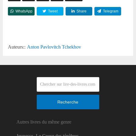
WhatsApp
Tweet
Share
Telegram
Reddit
Auteurs::
Anton Pavlovitch Tchekhov
Recherche
Autres livres du même genre
Jeunesse- Le Coeur des ténèbres