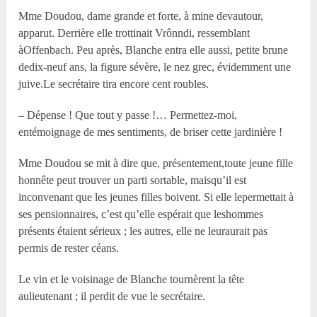
M
me
Doudou, dame grande et forte, à mine devautour,
apparut. Derrière elle trottinait Vrônndi, ressemblant
àOffenbach. Peu après, Blanche entra elle aussi, petite brune
dedix-neuf ans, la figure sévère, le nez grec, évidemment une
juive.Le secrétaire tira encore cent roubles.
– Dépense ! Que tout y passe !… Permettez-moi,
entémoignage de mes sentiments, de briser cette jardinière !
M
me
Doudou se mit à dire que, présentement,toute jeune fille
honnête peut trouver un parti sortable, maisqu’il est
inconvenant que les jeunes filles boivent. Si elle lepermettait à
ses pensionnaires, c’est qu’elle espérait que leshommes
présents étaient sérieux ; les autres, elle ne leuraurait pas
permis de rester céans.
Le vin et le voisinage de Blanche tournèrent la tête
aulieutenant ; il perdit de vue le secrétaire.