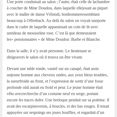
Une porte conduisait au salon ; l’autre, était celle de lachambre
à coucher de M
me
Doudou, dans laquelle ellejouait au piquet
avec le maître de danse Vrônndi, bonhommeressemblant
beaucoup à Offenbach. Au delà du salon on voyait uneporte
dans le cadre de laquelle apparaissait un coin de lit avec
unrideau de mousseline rose. C’est là que demeuraient
les« pensionnaires » de M
me
Doudou :Barbe et Blanche.
Dans la salle, il n’y avait personne. Le lieutenant se
dirigeavers le salon où il trouva un être vivant.
Devant une table ronde, vautré sur un canapé, était assis
unjeune homme aux cheveux raides, aux yeux bleus troubles,
la sueurfroide au front, et l’expression de sortir d’une fosse
profonde oùil aurait eu froid et peur. Le jeune homme était
vêtu avecrecherche d’un costume neuf en serge, portant
encore les traces dufer. Une breloque pendait sur sa poitrine. Il
avait des escarpinsvernis, à boucles, et des bas rouges. Il tenait
appuyées sur sespoings ses joues bouffies, et regardait d’un