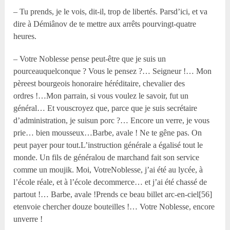
– Tu prends, je le vois, dit-il, trop de libertés. Parsd’ici, et va
dire à Démiânov de te mettre aux arrêts pourvingt-quatre
heures.
– Votre Noblesse pense peut-être que je suis un
pourceauquelconque ? Vous le pensez ?… Seigneur !… Mon
pèreest bourgeois honoraire héréditaire, chevalier des
ordres !…Mon parrain, si vous voulez le savoir, fut un
général… Et vouscroyez que, parce que je suis secrétaire
d’administration, je suisun porc ?… Encore un verre, je vous
prie… bien mousseux…Barbe, avale ! Ne te gêne pas. On
peut payer pour tout.L’instruction générale a égalisé tout le
monde. Un fils de généralou de marchand fait son service
comme un moujik. Moi, VotreNoblesse, j’ai été au lycée, à
l’école réale, et à l’école decommerce… et j’ai été chassé de
partout !… Barbe, avale !Prends ce beau billet arc-en-ciel[56]
etenvoie chercher douze bouteilles !… Votre Noblesse, encore
unverre !