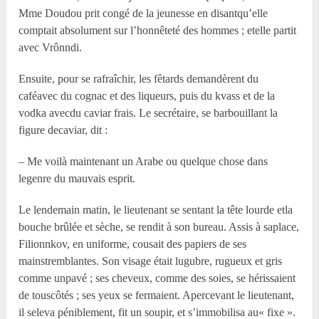
M
me
Doudou prit congé de la jeunesse en disantqu’elle
comptait absolument sur l’honnêteté des hommes ; etelle partit
avec Vrônndi.
Ensuite, pour se rafraîchir, les fêtards demandèrent du
caféavec du cognac et des liqueurs, puis du kvass et de la
vodka avecdu caviar frais. Le secrétaire, se barbouillant la
figure decaviar, dit :
– Me voilà maintenant un Arabe ou quelque chose dans
legenre du mauvais esprit.
Le lendemain matin, le lieutenant se sentant la tête lourde etla
bouche brûlée et sèche, se rendit à son bureau. Assis à saplace,
Filionnkov, en uniforme, cousait des papiers de ses
mainstremblantes. Son visage était lugubre, rugueux et gris
comme unpavé ; ses cheveux, comme des soies, se hérissaient
de touscôtés ; ses yeux se fermaient. Apercevant le lieutenant,
il seleva péniblement, fit un soupir, et s’immobilisa au« fixe ».