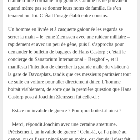
crainte d’une cordialité trop grande. Comme ils ne pouvaient
quand même pas se donner leurs noms de famille, ils s’en
tenaient au Toi. C’était l’usage établi entre cousins.
Un homme en livrée et à casquette galonnée les regarda se
serrer la main – le jeune Ziemssen avec une raideur militaire –
rapidement et avec un peu de gêne, puis il s’approcha pour
demander le bulletin de bagages de Hans Castorp ; c’était le
concierge du Sanatorium International « Berghof », et il
manifesta l’intention de chercher la grande malle du visiteur à
la gare de Davosplatz, tandis que ces messieurs partiraient tout
de suite en voiture pour aller directement dîner. L’homme
boitait visiblement, de sorte que la première question que Hans
Castorp posa à Joachim Ziemssen fut celle-ci :
– Est-ce un invalide de guerre ? Pourquoi boite-t-il ainsi ?
– Merci, répondit Joachim avec une certaine amertume.
Précisément, un invalide de guerre ! Celui-là, ça l’a pincé au
genou, ou ça l’avait pincé tout au moins, car depuis il s’est fait