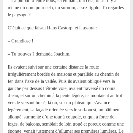
– La plupart d’entre nous, ici en haut, ont cela, dit-il. Il y a
même un nom pour cela, un surnom, assez rigolo. Tu regardes
le paysage ?
C’était ce que faisait Hans Castorp, et il assura :
– Grandiose !
– Tu trouves ? demanda Joachim.
Ils avaient suivi sur une certaine distance la route
irrégulièrement bordée de maisons et parallèle au chemin de
fer, dans l’axe de la vallée. Puis ils avaient obliqué vers la
gauche par-dessus l’étroite voie, avaient traversé un cours
d’eau, et sur un chemin à la pente légère, ils montaient au trot
vers le versant boisé, là où, sur un plateau qui s’avance
légèrement, sa façade orientée vers le sud-ouest, un bâtiment
allongé, surmonté d’une tour à coupole, et qui, à force de
loges, de balcons, semblait de loin troué et poreux comme une
éponge, venait justement d’allumer ses premières lumières. Le