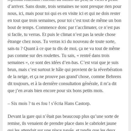
d’arriver. Sans doute, trois semaines ne sont presque rien pour
nous, ici, mais pour toi qui es en visite ici et qui ne dois rester
en tout que trois semaines, pour toi c’est tout de même un bon
bout de temps. Commence donc par t’acclimater, ce n’est pas
si facile, tu verras. Et puis le climat n’est pas la seule chose
étrange chez nous. Tu verras ici du nouveau de toute sorte,
sais-tu ? Quant à ce que tu dis de moi, ça ne va tout de même
pas comme sur des roulettes. Tu sais, « rentré dans trois
semaines », ce sont des idées d’en-bas. C’est vrai que je suis
brun, mais c’est surtout le hâle qui provient de la réverbération
de la neige, et ça ne prouve pas grand’chose, comme Behrens
dit toujours, et à la dernière consultation générale, il m’a dit
que j’en avais bien encore pour six bons petits mois.
– Six mois ? tu es fou ! s’écria Hans Castorp.
Devant la gare qui n’était pas beaucoup plus qu’une sorte de
remise, ils venaient de prendre place dans le cabriolet jaune
qui les attendait sur une place pavée, et tandis que les deux