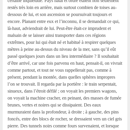
certaine inquiétude. Pays natal et ordre étaient non seulement
restés très loin en arrière, mais surtout combien de toises au-
dessous de lui, et son ascension se poursuivait toujours et
encore. Planant entre eux et l’inconnu, il se demandait ce qui,
là-haut, adviendrait de lui. Peut-être était-ce imprudent et
malsain de se laisser ainsi transporter dans ces régions
extrêmes, pour lui qui était né et habitué à respirer quelques
mètres à peine au-dessus du niveau de la mer, sans qu’il eût
passé quelques jours dans un lieu intermédiaire ? Il souhaitait
d’être arrivé, car une fois parvenu en haut, pensait-il, on vivrait
comme partout, et tout ne vous rappellerait pas, comme à
présent, pendant la montée, dans quelles sphères impropres
l’on se trouvait. Il regarda par la portière : le train serpentait,
sinueux, dans l’étroit défilé ; on voyait les premiers wagons,
on voyait la machine cracher, en peinant, des masses de fumée
brunes, vertes et noires qui se dissipaient. Des eaux
murmuraient dans la profondeur, à droite ; à gauche, des pins
foncés, entre des blocs de rocher, se dressaient vers un ciel gris
pierre. Des tunnels noirs comme fours survenaient, et lorsque