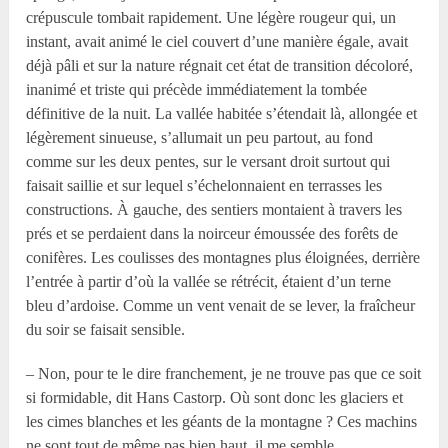
crépuscule tombait rapidement. Une légère rougeur qui, un
instant, avait animé le ciel couvert d’une manière égale, avait
déjà pâli et sur la nature régnait cet état de transition décoloré,
inanimé et triste qui précède immédiatement la tombée
définitive de la nuit. La vallée habitée s’étendait là, allongée et
légèrement sinueuse, s’allumait un peu partout, au fond
comme sur les deux pentes, sur le versant droit surtout qui
faisait saillie et sur lequel s’échelonnaient en terrasses les
constructions. À gauche, des sentiers montaient à travers les
prés et se perdaient dans la noirceur émoussée des forêts de
conifères. Les coulisses des montagnes plus éloignées, derrière
l’entrée à partir d’où la vallée se rétrécit, étaient d’un terne
bleu d’ardoise. Comme un vent venait de se lever, la fraîcheur
du soir se faisait sensible.
– Non, pour te le dire franchement, je ne trouve pas que ce soit
si formidable, dit Hans Castorp. Où sont donc les glaciers et
les cimes blanches et les géants de la montagne ? Ces machins
ne sont tout de même pas bien haut, il me semble.