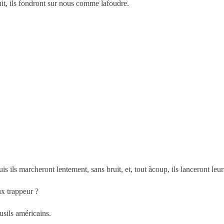
uit, ils fondront sur nous comme lafoudre.
uis ils marcheront lentement, sans bruit, et, tout àcoup, ils lanceront leu
x trappeur ?
usils américains.