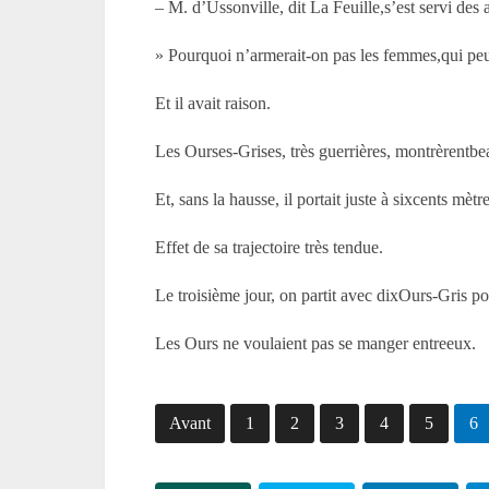
– M. d’Ussonville, dit La Feuille,s’est servi d
» Pourquoi n’armerait-on pas les femmes,qui peu
Et il avait raison.
Les Ourses-Grises, très guerrières, montrèrentbea
Et, sans la hausse, il portait juste à sixcents mètre
Effet de sa trajectoire très tendue.
Le troisième jour, on partit avec dixOurs-Gris pou
Les Ours ne voulaient pas se manger entreeux.
Avant
1
2
3
4
5
6