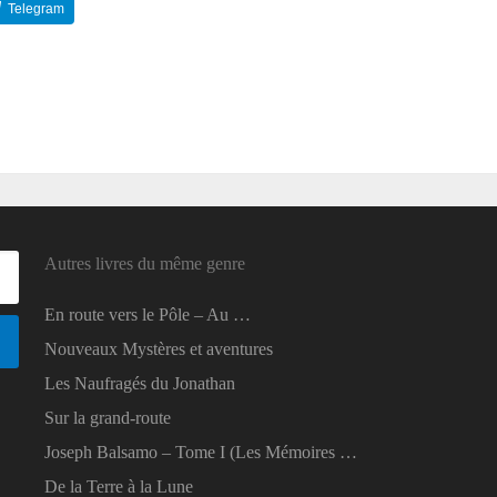
Telegram
Reddit
Autres livres du même genre
En route vers le Pôle – Au …
Nouveaux Mystères et aventures
Les Naufragés du Jonathan
Sur la grand-route
Joseph Balsamo – Tome I (Les Mémoires …
De la Terre à la Lune