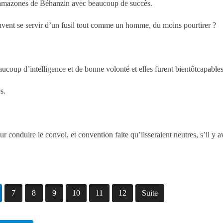
es amazones de Béhanzin avec beaucoup de succès.
vent se servir d’un fusil tout comme un homme, du moins pourtirer ?
ucoup d’intelligence et de bonne volonté et elles furent bientôtcapables 
s.
r conduire le convoi, et convention faite qu’ilsseraient neutres, s’il y 
7
8
9
10
11
12
Suite