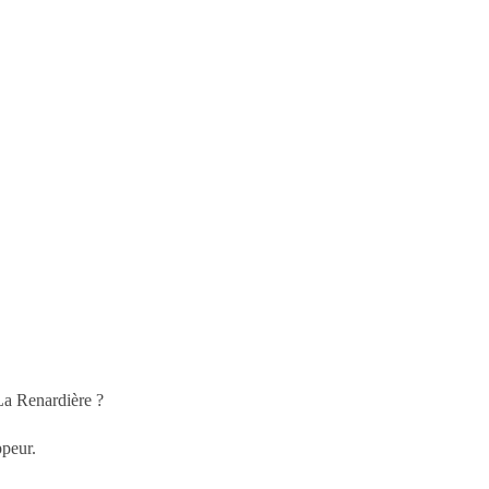
La Renardière ?
ppeur.