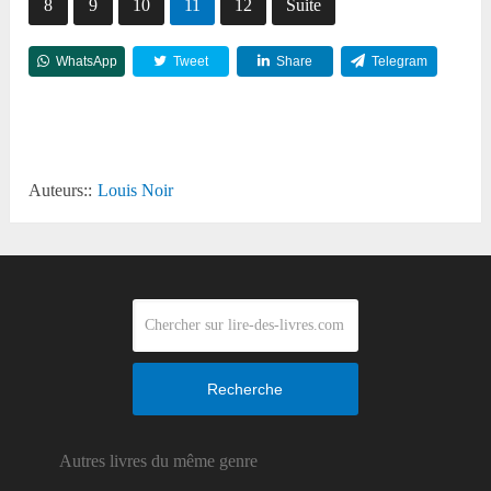
8
9
10
11
12
Suite
WhatsApp
Tweet
Share
Telegram
Reddit
Auteurs::
Louis Noir
Recherche
Autres livres du même genre