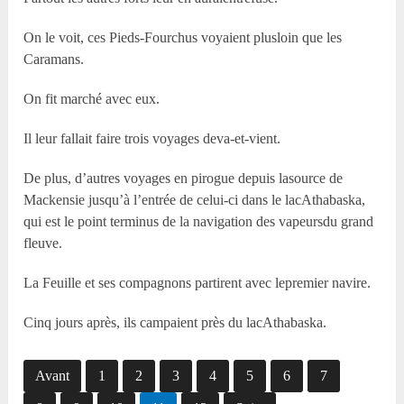
On le voit, ces Pieds-Fourchus voyaient plusloin que les
Caramans.
On fit marché avec eux.
Il leur fallait faire trois voyages deva-et-vient.
De plus, d’autres voyages en pirogue depuis lasource de
Mackensie jusqu’à l’entrée de celui-ci dans le lacAthabaska,
qui est le point terminus de la navigation des vapeursdu grand
fleuve.
La Feuille et ses compagnons partirent avec lepremier navire.
Cinq jours après, ils campaient près du lacAthabaska.
Avant
1
2
3
4
5
6
7