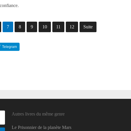
 confiance.
7
8
9
10
11
12
Suite
Telegram
Reddit
Autres livres du même genre
Le Prisonnier de la planète Mars