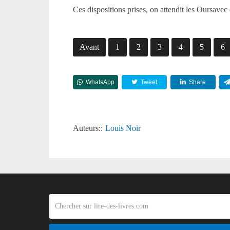
Ces dispositions prises, on attendit les Oursavec
Avant
1
2
3
4
5
6
WhatsApp
Tweet
Share
Auteurs::
Louis Noir