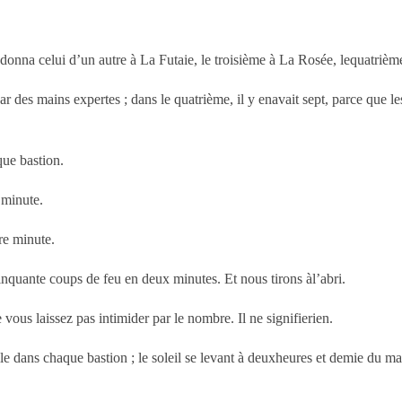
donna celui d’un autre à La Futaie, le troisième à La Rosée, lequatriè
par des mains expertes ; dans le quatrième, il y enavait sept, parce que
que bastion.
 minute.
re minute.
inquante coups de feu en deux minutes. Et nous tirons àl’abri.
ous laissez pas intimider par le nombre. Il ne signifierien.
lle dans chaque bastion ; le soleil se levant à deuxheures et demie du mat