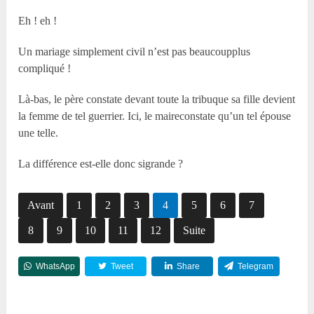
Eh ! eh !
Un mariage simplement civil n’est pas beaucoupplus
compliqué !
Là-bas, le père constate devant toute la tribuque sa fille devient
la femme de tel guerrier. Ici, le maireconstate qu’un tel épouse
une telle.
La différence est-elle donc sigrande ?
Avant
1
2
3
4
5
6
7
8
9
10
11
12
Suite
WhatsApp
Tweet
Share
Telegram
Reddit