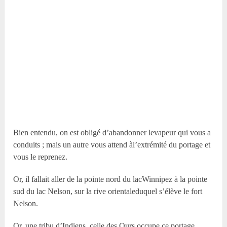
Bien entendu, on est obligé d’abandonner levapeur qui vous a
conduits ; mais un autre vous attend àl’extrémité du portage et
vous le reprenez.
Or, il fallait aller de la pointe nord du lacWinnipez à la pointe
sud du lac Nelson, sur la rive orientaleduquel s’élève le fort
Nelson.
Or, une tribu d’Indiens, celle des Ours,occupe ce portage.