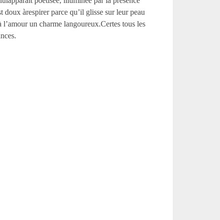
uiapparaît poétisée, illuminée par la présence
st doux àrespirer parce qu’il glisse sur leur peau
e à l’amour un charme langoureux.Certes tous les
ances.