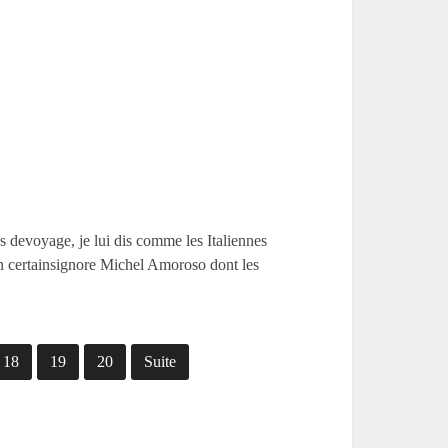
es devoyage, je lui dis comme les Italiennes
 un certainsignore Michel Amoroso dont les
18
19
20
Suite