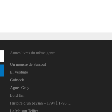
Autres livres du même genre
Un mousse de Surcouf
El Verdugo
Gobseck
Agnès Grey
Lord Jim
Histoire d’un paysan – 1794 à 1795 …
La Maison Tellier