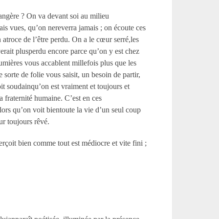
rangère ? On va devant soi au milieu
s vues, qu’on nereverra jamais ; on écoute ces
troce de l’être perdu. On a le cœur serré,les
erait plusperdu encore parce qu’on y est chez
lumières vous accablent millefois plus que les
orte de folie vous saisit, un besoin de partir,
oit soudainqu’on est vraiment et toujours et
a fraternité humaine. C’est en ces
ors qu’on voit bientoute la vie d’un seul coup
ur toujours rêvé.
rçoit bien comme tout est médiocre et vite fini ;