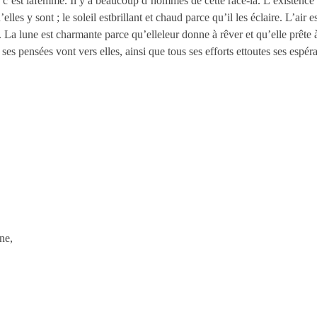
 c’est lafemme. Il y a beaucoup d’hommes de cette race-là. L’existence l
les y sont ; le soleil estbrillant et chaud parce qu’il les éclaire. L’air e
s. La lune est charmante parce qu’elleleur donne à rêver et qu’elle prêt
es pensées vont vers elles, ainsi que tous ses efforts ettoutes ses espér
ne,