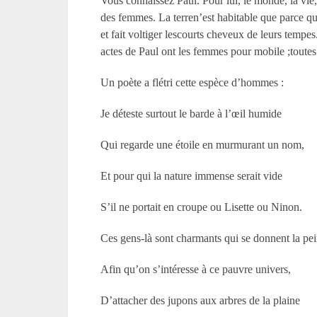
Vous connaissez Paul. Pour lui, le monde, la vie,
des femmes. La terren’est habitable que parce qu’el
et fait voltiger lescourts cheveux de leurs tempe
actes de Paul ont les femmes pour mobile ;toutes s
Un poète a flétri cette espèce d’hommes :
Je déteste surtout le barde à l’œil humide
Qui regarde une étoile en murmurant un nom,
Et pour qui la nature immense serait vide
S’il ne portait en croupe ou Lisette ou Ninon.
Ces gens-là sont charmants qui se donnent la pei
Afin qu’on s’intéresse à ce pauvre univers,
D’attacher des jupons aux arbres de la plaine