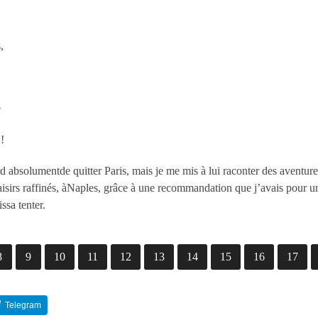
,
e
!
ord absolumentde quitter Paris, mais je me mis à lui raconter des aventur
plaisirs raffinés, àNaples, grâce à une recommandation que j’avais pour
issa tenter.
8
9
10
11
12
13
14
15
16
17
Telegram
Reddit