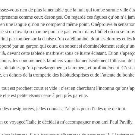
issez-vous rien de plus lamentable que la nuit qui tombe surune ville ét
rprenants comme ceux desonges. On regarde ces figures qu’on n’a jamai
, en une langue qu’on ne comprend même point. Onéprouve la sensation a
 si on fuyait,on marche pour ne pas rentrer dans l’hôtel où on se trouv
finit par tomber sur la chaise d’un caféilluminé, dont les dorures et les 
orté par un garçon qui court, on se sent si abominablement seulqu’une s
r là, devant cette tablede marbre et sous ce lustre éclatant. Et on s’aperç
onnus, les coudoiements familiers vous donnentseulement l’illusion de l
s lointaines qu’on penselargement, clairement, et profondément. C’est al
, en dehors de la tromperie des habitudesprises et de l’attente du bonhe
ut est procheet court et vide ; c’est en cherchant l’inconnu qu’ons’ape
elle est petite etsans cesse à peu près pareille.
des ruesignorées, je les connais. J’ai plus peur d’elles que de tout.
 en ce voyaged’Italie je décidai à m’accompagner mon ami Paul Pavilly.