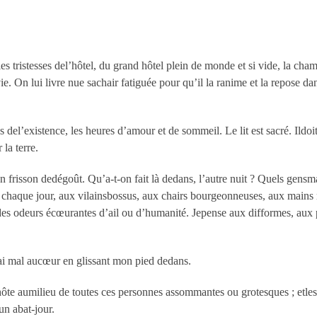
 tristesses del’hôtel, du grand hôtel plein de monde et si vide, la chamb
 vie. On lui livre nue sachair fatiguée pour qu’il la ranime et la repose d
 del’existence, les heures d’amour et de sommeil. Le lit est sacré. Ildo
la terre.
 un frisson dedégoût. Qu’a-t-on fait là dedans, l’autre nuit ? Quels gens
 chaque jour, aux vilainsbossus, aux chairs bourgeonneuses, aux mains n
des odeurs écœurantes d’ail ou d’humanité. Jepense aux difformes, aux p
J’ai mal aucœur en glissant mon pied dedans.
’hôte aumilieu de toutes ces personnes assommantes ou grotesques ; etles a
un abat-jour.