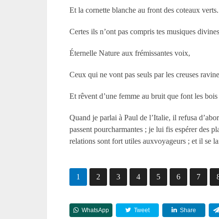
Et la cornette blanche au front des coteaux verts.
Certes ils n’ont pas compris tes musiques divines
Éternelle Nature aux frémissantes voix,
Ceux qui ne vont pas seuls par les creuses ravin
Et rêvent d’une femme au bruit que font les bois 
Quand je parlai à Paul de l’Italie, il refusa d’ab
passent pourcharmantes ; je lui fis espérer des 
relations sont fort utiles auxvoyageurs ; et il se la
1
2
3
4
5
6
7
WhatsApp
Tweet
Share