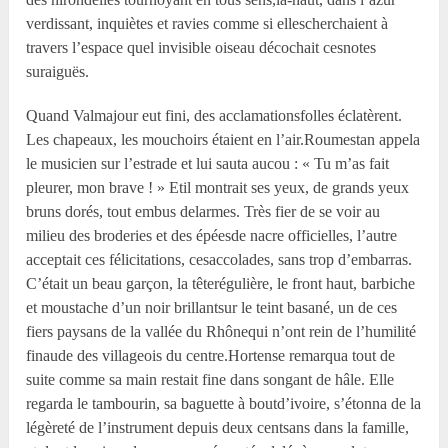
verdissant, inquiètes et ravies comme si ellescherchaient à
travers l’espace quel invisible oiseau décochait cesnotes
suraiguës.
Quand Valmajour eut fini, des acclamationsfolles éclatèrent.
Les chapeaux, les mouchoirs étaient en l’air.Roumestan appela
le musicien sur l’estrade et lui sauta aucou : « Tu m’as fait
pleurer, mon brave ! » Etil montrait ses yeux, de grands yeux
bruns dorés, tout embus delarmes. Très fier de se voir au
milieu des broderies et des épéesde nacre officielles, l’autre
acceptait ces félicitations, cesaccolades, sans trop d’embarras.
C’était un beau garçon, la têterégulière, le front haut, barbiche
et moustache d’un noir brillantsur le teint basané, un de ces
fiers paysans de la vallée du Rhônequi n’ont rein de l’humilité
finaude des villageois du centre.Hortense remarqua tout de
suite comme sa main restait fine dans songant de hâle. Elle
regarda le tambourin, sa baguette à boutd’ivoire, s’étonna de la
légèreté de l’instrument depuis deux centsans dans la famille,