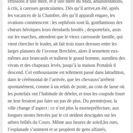
effusions d’une mère, et d’une mère du Midi, àmanifestations,
à cris, à caresses gesticulantes. Dès qu’il arrive,en été, après
les vacances de la Chambre, dès qu’il apparaît engare, les
ovations commencent : les orphéons sont là, gonflantsous des
chœurs héroïques leurs étendards brodés ; desportefaix, assis
sur les marches, attendent que le vieux carrossede famille, qui
vient chercher le leader, ait fait trois tours deroues entre les
larges platanes de l’avenue Berchère, alors il semettent eux-
mêmes aux brancards et traînent le grand homme, aumilieu des
vivats et des chapeaux levés, jusqu’à la maison Portaloù il
descend. Cet enthousiasme est tellement passé dans latradition,
dans le cérémonial de l’arrivée, que les chevauxs’arrêtent
spontanément, comme à un relais de poste, au coin de larue où
les portefaix ont l’habitude de dételer, et tous les coupsde fouet
ne leur feraient pas faire un pas de plus. Du premierjour, la
ville change d’aspect : ce n’est plus la mornepréfecture, aux
longues siestes bercées par le cri strident descigales sur les
arbres brûlés du Cours. Même aux heures de soleil,les rues,
l’esplanade s’animent et se peuplent de gens affairés,