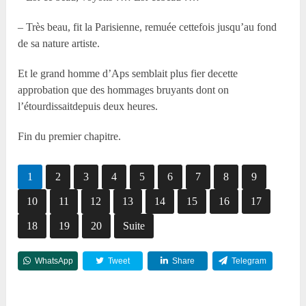
– Très beau, fit la Parisienne, remuée cettefois jusqu’au fond
de sa nature artiste.
Et le grand homme d’Aps semblait plus fier decette
approbation que des hommages bruyants dont on
l’étourdissaitdepuis deux heures.
Fin du premier chapitre.
1
2
3
4
5
6
7
8
9
10
11
12
13
14
15
16
17
18
19
20
Suite
WhatsApp
Tweet
Share
Telegram
Reddit