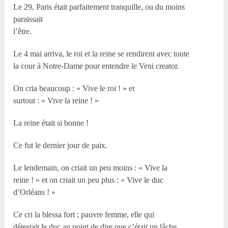
Le 29, Paris était parfaitement tranquille, ou du moins
paraissait
l’être.
Le 4 mai arriva, le roi et la reine se rendirent avec toute
la cour à Notre-Dame pour entendre le Veni creator.
On cria beaucoup : « Vive le roi ! » et
surtout : « Vive la reine ! »
La reine était si bonne !
Ce fut le dernier jour de paix.
Le lendemain, on criait un peu moins : « Vive la
reine ! » et on criait un peu plus : « Vive le duc
d’Orléans ! »
Ce cri la blessa fort ; pauvre femme, elle qui
détestait le duc au point de dire que c’était un lâche.