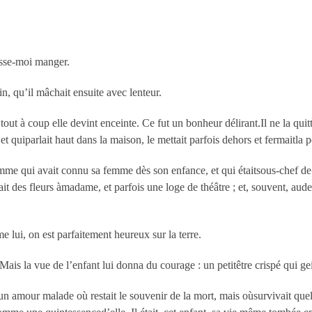
isse-moi manger.
n, qu’il mâchait ensuite avec lenteur.
tout à coup elle devint enceinte. Ce fut un bonheur délirant.Il ne la quitt
t quiparlait haut dans la maison, le mettait parfois dehors et fermaitla po
homme qui avait connu sa femme dès son enfance, et qui étaitsous-chef de
t des fleurs àmadame, et parfois une loge de théâtre ; et, souvent, audes
ui, on est parfaitement heureux sur la terre.
 Mais la vue de l’enfant lui donna du courage : un petitêtre crispé qui ge
n amour malade où restait le souvenir de la mort, mais oùsurvivait que