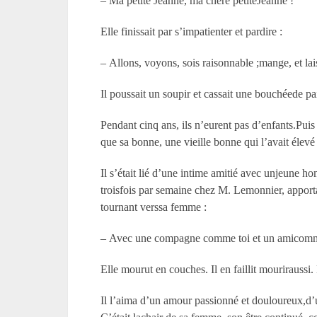
– Ma petite Jeanne, ma chère petiteJeanne !
Elle finissait par s’impatienter et pardire :
– Allons, voyons, sois raisonnable ;mange, et la
Il poussait un soupir et cassait une bouchéede pai
Pendant cinq ans, ils n’eurent pas d’enfants.Puis 
que sa bonne, une vieille bonne qui l’avait élevé e
Il s’était lié d’une intime amitié avec unjeune 
troisfois par semaine chez M. Lemonnier, apportai
tournant verssa femme :
– Avec une compagne comme toi et un amicomme l
Elle mourut en couches. Il en faillit mouriraussi.
Il l’aima d’un amour passionné et douloureux,d’u