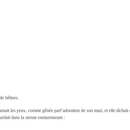
 de bêtises.
ournait les yeux, comme gênée parl’adoration de son mari, et elle tâchait 
a gardait dans la sienne enmurmurant :