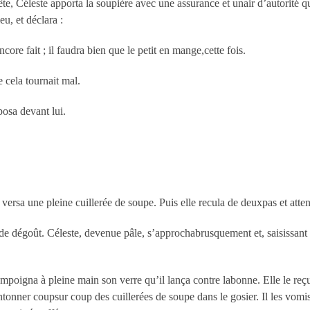
ête, Céleste apporta la soupière avec une assurance et unair d’autorité qu’
u, et déclara :
ore fait ; il faudra bien que le petit en mange,cette fois.
 cela tournait mal.
posa devant lui.
 versa une pleine cuillerée de soupe. Puis elle recula de deuxpas et atten
» de dégoût. Céleste, devenue pâle, s’approchabrusquement et, saisissant l
, empoigna à pleine main son verre qu’il lança contre labonne. Elle le reçu
onner coupsur coup des cuillerées de soupe dans le gosier. Il les vomissa