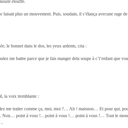
mourir étouffé.
 faisait plus un mouvement. Puis, soudain, il s’élança avecune rage de f
e, le bonnet dans le dos, les yeux ardents, cria :
ulez me battre parce que je fais manger dela soupe à c’t’enfant que vou
il, la voix tremblante :
ez me traiter comme ça, moi, moi ?… Ah ! maisnon… Et pour qui, pou
Non… point à vous !…point à vous !… point à vous !… Tout le mond
s…