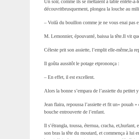
Un soir, comme ils se mettaient à table entête-à-t
découvritbrusquement, plongea la louche au milie
– Voilà du bouillon comme je ne vous enai pas enc
M. Lemonnier, épouvanté, baissa la tête.Il vit que
Céleste prit son assiette, l’emplit elle-même,la re
Il goûta aussitôt le potage etprononça :
– En effet, il est excellent.
Alors la bonne s’empara de l’assiette du petitet y
Jean flaira, repoussa l’assiette et fit un« pouah 
bouche entrouverte de l’enfant.
Il s’étrangla, toussa, éternua, cracha, et,hurlant
son bras la tête du moutard, et commença à lui ent