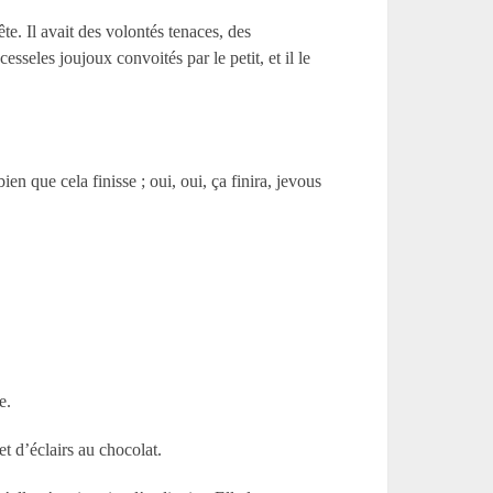
ête. Il avait des volontés tenaces, des
esseles joujoux convoités par le petit, et il le
n que cela finisse ; oui, oui, ça finira, jevous
e.
 et d’éclairs au chocolat.