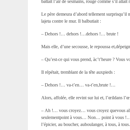
battait l’air de sesmains, rouge comme s’il allait 
Le père demeura d’abord tellement surprisqu’il ne
lajeta contre le mur. Il balbutiait :
– Dehors !… dehors !…dehors !… brute !
Mais elle, d’une secousse, le repoussa et,dépeigné
– Qu’est-ce qui vous prend, àc’t’heure ? Vous vo
Il répétait, tremblant de la tête auxpieds :
– Dehors !… va-t’en… va-t’en,brute !…
Alors, affolée, elle revint sur lui et, l’œildans l’œ
– Ah !… vous croyez… vous croyez quevous all
seulementpoint à vous… Non… point à vous !… 
l’épicier, au boucher, auboulanger, à tous, à tou