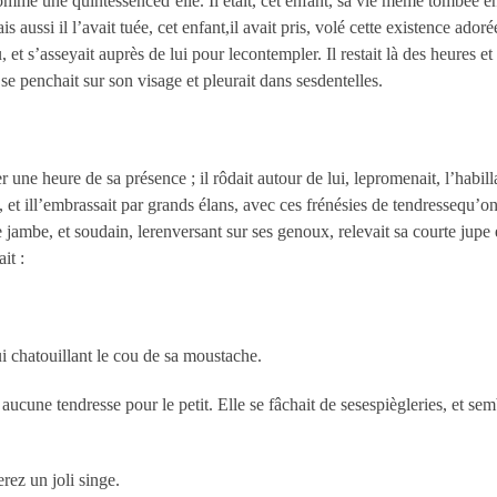
omme une quintessenced’elle. Il était, cet enfant, sa vie même tombée en 
 aussi il l’avait tuée, cet enfant,il avait pris, volé cette existence adorée,
et s’asseyait auprès de lui pour lecontempler. Il restait là des heures e
 se penchait sur son visage et pleurait dans sesdentelles.
 une heure de sa présence ; il rôdait autour de lui, lepromenait, l’habill
t ill’embrassait par grands élans, avec ces frénésies de tendressequ’ont l
 jambe, et soudain, lerenversant sur ses genoux, relevait sa courte jupe 
it :
ui chatouillant le cou de sa moustache.
 aucune tendresse pour le petit. Elle se fâchait de sesespiègleries, et sem
ez un joli singe.