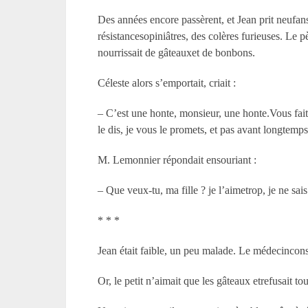
Des années encore passèrent, et Jean prit neufans. I
résistancesopiniâtres, des colères furieuses. Le pè
nourrissait de gâteauxet de bonbons.
Céleste alors s’emportait, criait :
– C’est une honte, monsieur, une honte.Vous faite
le dis, je vous le promets, et pas avant longtemp
M. Lemonnier répondait ensouriant :
– Que veux-tu, ma fille ? je l’aimetrop, je ne sais 
* * *
Jean était faible, un peu malade. Le médecincons
Or, le petit n’aimait que les gâteaux etrefusait tou