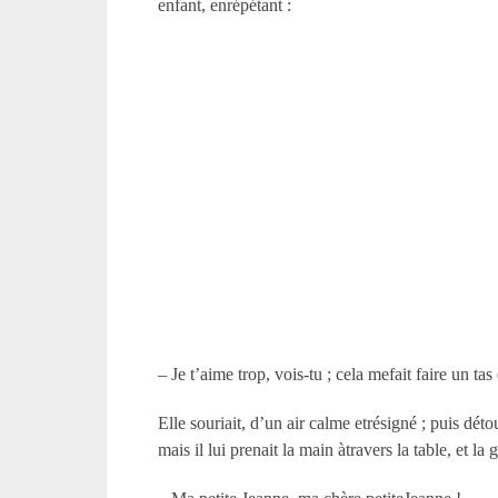
enfant, enrépétant :
– Je t’aime trop, vois-tu ; cela mefait faire un tas
Elle souriait, d’un air calme etrésigné ; puis dét
mais il lui prenait la main àtravers la table, et l