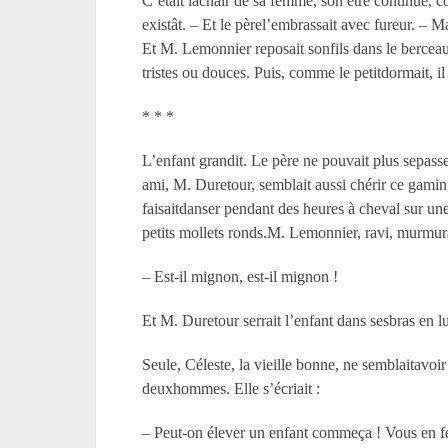
C’était lachair de sa femme, son être continué, c
existât. – Et le pèrel’embrassait avec fureur. – Mais
Et M. Lemonnier reposait sonfils dans le berceau, 
tristes ou douces. Puis, comme le petitdormait, il
* * *
L’enfant grandit. Le père ne pouvait plus sepasser
ami, M. Duretour, semblait aussi chérir ce gamin, e
faisaitdanser pendant des heures à cheval sur une
petits mollets ronds.M. Lemonnier, ravi, murmura
– Est-il mignon, est-il mignon !
Et M. Duretour serrait l’enfant dans sesbras en l
Seule, Céleste, la vieille bonne, ne semblaitavoir
deuxhommes. Elle s’écriait :
– Peut-on élever un enfant commeça ! Vous en fer