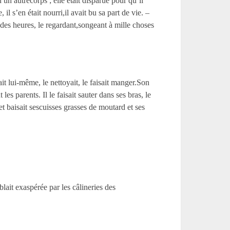
un autrecorps ; elle était disparue pour qu’il
 il s’en était nourri,il avait bu sa part de vie. –
t des heures, le regardant,songeant à mille choses
ait lui-même, le nettoyait, le faisait manger.Son
es parents. Il le faisait sauter dans ses bras, le
et baisait sescuisses grasses de moutard et ses
blait exaspérée par les câlineries des