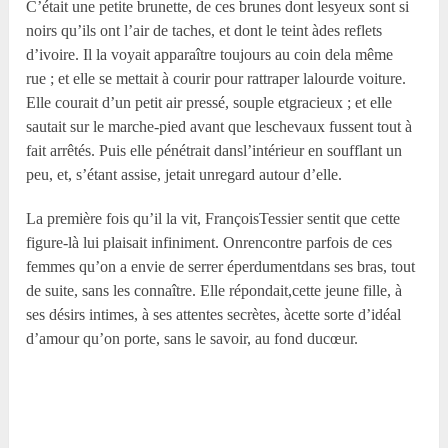
C’était une petite brunette, de ces brunes dont lesyeux sont si
noirs qu’ils ont l’air de taches, et dont le teint àdes reflets
d’ivoire. Il la voyait apparaître toujours au coin dela même
rue ; et elle se mettait à courir pour rattraper lalourde voiture.
Elle courait d’un petit air pressé, souple etgracieux ; et elle
sautait sur le marche-pied avant que leschevaux fussent tout à
fait arrêtés. Puis elle pénétrait dansl’intérieur en soufflant un
peu, et, s’étant assise, jetait unregard autour d’elle.
La première fois qu’il la vit, FrançoisTessier sentit que cette
figure-là lui plaisait infiniment. Onrencontre parfois de ces
femmes qu’on a envie de serrer éperdumentdans ses bras, tout
de suite, sans les connaître. Elle répondait,cette jeune fille, à
ses désirs intimes, à ses attentes secrètes, àcette sorte d’idéal
d’amour qu’on porte, sans le savoir, au fond ducœur.