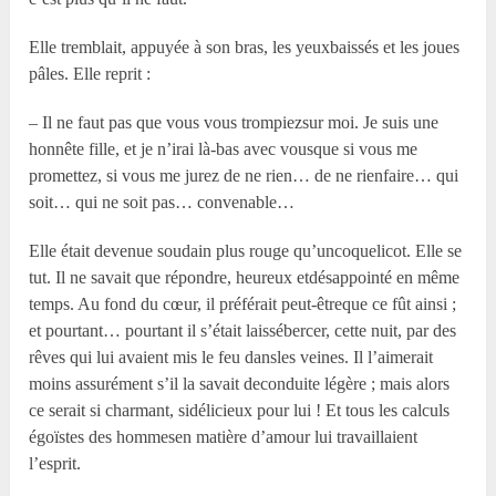
Elle tremblait, appuyée à son bras, les yeuxbaissés et les joues
pâles. Elle reprit :
– Il ne faut pas que vous vous trompiezsur moi. Je suis une
honnête fille, et je n’irai là-bas avec vousque si vous me
promettez, si vous me jurez de ne rien… de ne rienfaire… qui
soit… qui ne soit pas… convenable…
Elle était devenue soudain plus rouge qu’uncoquelicot. Elle se
tut. Il ne savait que répondre, heureux etdésappointé en même
temps. Au fond du cœur, il préférait peut-êtreque ce fût ainsi ;
et pourtant… pourtant il s’était laissébercer, cette nuit, par des
rêves qui lui avaient mis le feu dansles veines. Il l’aimerait
moins assurément s’il la savait deconduite légère ; mais alors
ce serait si charmant, sidélicieux pour lui ! Et tous les calculs
égoïstes des hommesen matière d’amour lui travaillaient
l’esprit.