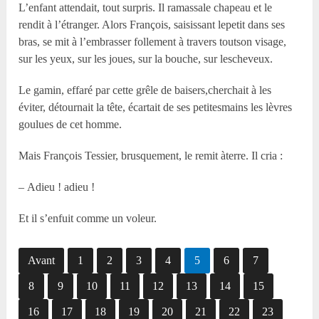
L’enfant attendait, tout surpris. Il ramassale chapeau et le
rendit à l’étranger. Alors François, saisissant lepetit dans ses
bras, se mit à l’embrasser follement à travers toutson visage,
sur les yeux, sur les joues, sur la bouche, sur lescheveux.
Le gamin, effaré par cette grêle de baisers,cherchait à les
éviter, détournait la tête, écartait de ses petitesmains les lèvres
goulues de cet homme.
Mais François Tessier, brusquement, le remit àterre. Il cria :
– Adieu ! adieu !
Et il s’enfuit comme un voleur.
Avant
1
2
3
4
5
6
7
8
9
10
11
12
13
14
15
16
17
18
19
20
21
22
23