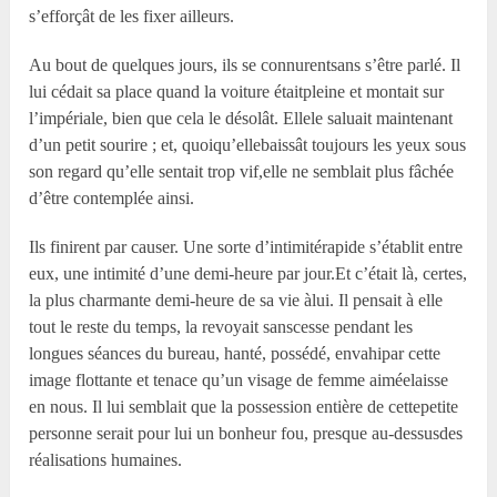
s’efforçât de les fixer ailleurs.
Au bout de quelques jours, ils se connurentsans s’être parlé. Il
lui cédait sa place quand la voiture étaitpleine et montait sur
l’impériale, bien que cela le désolât. Ellele saluait maintenant
d’un petit sourire ; et, quoiqu’ellebaissât toujours les yeux sous
son regard qu’elle sentait trop vif,elle ne semblait plus fâchée
d’être contemplée ainsi.
Ils finirent par causer. Une sorte d’intimitérapide s’établit entre
eux, une intimité d’une demi-heure par jour.Et c’était là, certes,
la plus charmante demi-heure de sa vie àlui. Il pensait à elle
tout le reste du temps, la revoyait sanscesse pendant les
longues séances du bureau, hanté, possédé, envahipar cette
image flottante et tenace qu’un visage de femme aiméelaisse
en nous. Il lui semblait que la possession entière de cettepetite
personne serait pour lui un bonheur fou, presque au-dessusdes
réalisations humaines.