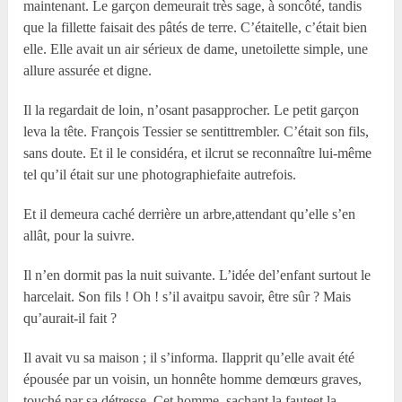
maintenant. Le garçon demeurait très sage, à soncôté, tandis
que la fillette faisait des pâtés de terre. C’étaitelle, c’était bien
elle. Elle avait un air sérieux de dame, unetoilette simple, une
allure assurée et digne.
Il la regardait de loin, n’osant pasapprocher. Le petit garçon
leva la tête. François Tessier se sentittrembler. C’était son fils,
sans doute. Et il le considéra, et ilcrut se reconnaître lui-même
tel qu’il était sur une photographiefaite autrefois.
Et il demeura caché derrière un arbre,attendant qu’elle s’en
allât, pour la suivre.
Il n’en dormit pas la nuit suivante. L’idée del’enfant surtout le
harcelait. Son fils ! Oh ! s’il avaitpu savoir, être sûr ? Mais
qu’aurait-il fait ?
Il avait vu sa maison ; il s’informa. Ilapprit qu’elle avait été
épousée par un voisin, un honnête homme demœurs graves,
touché par sa détresse. Cet homme, sachant la fauteet la