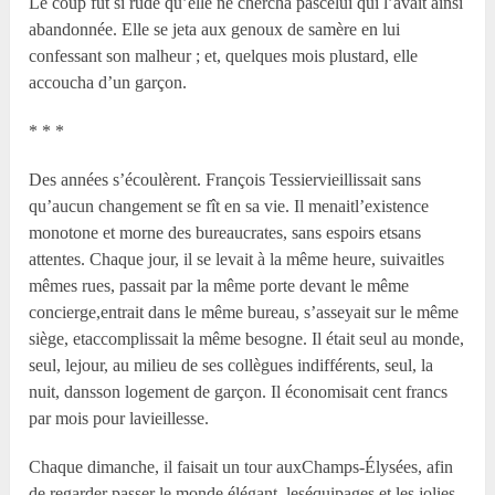
Le coup fut si rude qu’elle ne chercha pascelui qui l’avait ainsi
abandonnée. Elle se jeta aux genoux de samère en lui
confessant son malheur ; et, quelques mois plustard, elle
accoucha d’un garçon.
* * *
Des années s’écoulèrent. François Tessiervieillissait sans
qu’aucun changement se fît en sa vie. Il menaitl’existence
monotone et morne des bureaucrates, sans espoirs etsans
attentes. Chaque jour, il se levait à la même heure, suivaitles
mêmes rues, passait par la même porte devant le même
concierge,entrait dans le même bureau, s’asseyait sur le même
siège, etaccomplissait la même besogne. Il était seul au monde,
seul, lejour, au milieu de ses collègues indifférents, seul, la
nuit, dansson logement de garçon. Il économisait cent francs
par mois pour lavieillesse.
Chaque dimanche, il faisait un tour auxChamps-Élysées, afin
de regarder passer le monde élégant, leséquipages et les jolies