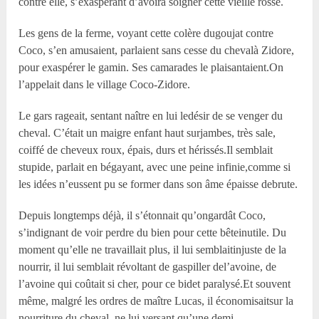
contre elle, s’exaspérant d’avoirà soigner cette vieille rosse.
Les gens de la ferme, voyant cette colère dugoujat contre
Coco, s’en amusaient, parlaient sans cesse du chevalà Zidore,
pour exaspérer le gamin. Ses camarades le plaisantaient.On
l’appelait dans le village Coco-Zidore.
Le gars rageait, sentant naître en lui ledésir de se venger du
cheval. C’était un maigre enfant haut surjambes, très sale,
coiffé de cheveux roux, épais, durs et hérissés.Il semblait
stupide, parlait en bégayant, avec une peine infinie,comme si
les idées n’eussent pu se former dans son âme épaisse debrute.
Depuis longtemps déjà, il s’étonnait qu’ongardât Coco,
s’indignant de voir perdre du bien pour cette bêteinutile. Du
moment qu’elle ne travaillait plus, il lui semblaitinjuste de la
nourrir, il lui semblait révoltant de gaspiller del’avoine, de
l’avoine qui coûtait si cher, pour ce bidet paralysé.Et souvent
même, malgré les ordres de maître Lucas, il économisaitsur la
nourriture du cheval, ne lui versant qu’une demi-