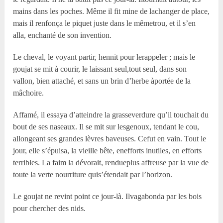
mains dans les poches. Même il fit mine de lachanger de place,
mais il renfonça le piquet juste dans le mêmetrou, et il s’en
alla, enchanté de son invention.
Le cheval, le voyant partir, hennit pour lerappeler ; mais le
goujat se mit à courir, le laissant seul,tout seul, dans son
vallon, bien attaché, et sans un brin d’herbe àportée de la
mâchoire.
Affamé, il essaya d’atteindre la grasseverdure qu’il touchait du
bout de ses naseaux. Il se mit sur lesgenoux, tendant le cou,
allongeant ses grandes lèvres baveuses. Cefut en vain. Tout le
jour, elle s’épuisa, la vieille bête, enefforts inutiles, en efforts
terribles. La faim la dévorait, rendueplus affreuse par la vue de
toute la verte nourriture quis’étendait par l’horizon.
Le goujat ne revint point ce jour-là. Ilvagabonda par les bois
pour chercher des nids.