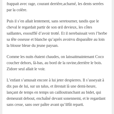
frappait avec rage, courant derrière,acharné, les dents serrées
par la colère.
Puis il s’en allait lentement, sans seretourner, tandis que le
cheval le regardait partir de son œil devieux, les côtes
saillantes, essoufflé d’avoir trotté. Et il nerebaissait vers l’herbe
sa tête osseuse et blanche qu’après avoirvu disparaître au loin
la blouse bleue du jeune paysan.
Comme les nuits étaient chaudes, on laissaitmaintenant Coco
coucher dehors, là-bas, au bord de la ravine,derrière le bois.
Zidore seul allait le voir.
L’enfant s’amusait encore à lui jeter despierres. Il s’asseyait à
dix pas de lui, sur un talus, et ilrestait là une demi-heure,
lançant de temps en temps un cailloutranchant au bidet, qui
demeurait debout, enchaîné devant sonennemi, et le regardant
sans cesse, sans oser paître avant qu’ilfût reparti.