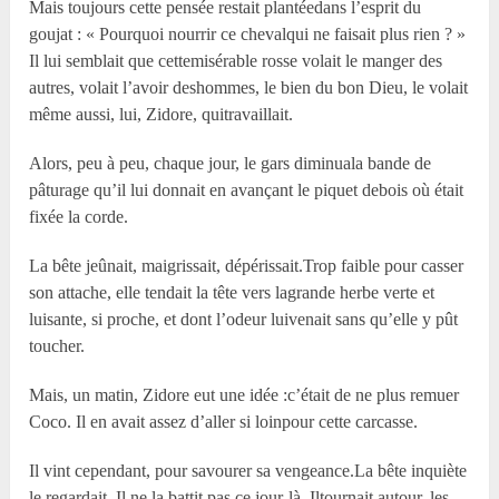
Mais toujours cette pensée restait plantéedans l’esprit du
goujat : « Pourquoi nourrir ce chevalqui ne faisait plus rien ? »
Il lui semblait que cettemisérable rosse volait le manger des
autres, volait l’avoir deshommes, le bien du bon Dieu, le volait
même aussi, lui, Zidore, quitravaillait.
Alors, peu à peu, chaque jour, le gars diminuala bande de
pâturage qu’il lui donnait en avançant le piquet debois où était
fixée la corde.
La bête jeûnait, maigrissait, dépérissait.Trop faible pour casser
son attache, elle tendait la tête vers lagrande herbe verte et
luisante, si proche, et dont l’odeur luivenait sans qu’elle y pût
toucher.
Mais, un matin, Zidore eut une idée :c’était de ne plus remuer
Coco. Il en avait assez d’aller si loinpour cette carcasse.
Il vint cependant, pour savourer sa vengeance.La bête inquiète
le regardait. Il ne la battit pas ce jour-là. Iltournait autour, les