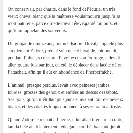
On conservait, par charité, dans le fond del’écurie, un très
vieux cheval blanc que la maîtresse voulaitnourrir jusqu’à sa
mort naturelle, parce qu’elle l’avait élevé,gardé toujours, et
qu’il lui rappelait des souvenirs.
Un goujat de quinze ans, nommé Isidore Duval,et appelé plus
simplement Zidore, prenait soin de cet invalide, luidonnait,
pendant l’hiver, sa mesure d’avoine et son fourrage, etdevait
aller, quatre fois par jour, en été, le déplacer dans lacôte où on
l’attachait, afin qu’il eût en abondance de l’herbefraîche.
L’animal, presque perclus, levait avec peineses jambes
lourdes, grosses des genoux et enflées au-dessus dessabots.
Ses poils, qu’on n’étrillait plus jamais, avaient l’air decheveux
blancs, et des cils très longs donnaient à ses yeux un airtriste.
Quand Zidore le menait à l’herbe, il luifallait tirer sur la corde,
tant la bête allait lentement ; etle gars, courbé, haletant, jurait