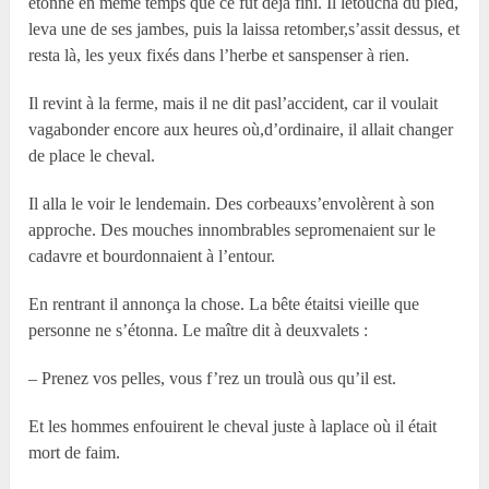
étonné en même temps que ce fût déjà fini. Il letoucha du pied,
leva une de ses jambes, puis la laissa retomber,s’assit dessus, et
resta là, les yeux fixés dans l’herbe et sanspenser à rien.
Il revint à la ferme, mais il ne dit pasl’accident, car il voulait
vagabonder encore aux heures où,d’ordinaire, il allait changer
de place le cheval.
Il alla le voir le lendemain. Des corbeauxs’envolèrent à son
approche. Des mouches innombrables sepromenaient sur le
cadavre et bourdonnaient à l’entour.
En rentrant il annonça la chose. La bête étaitsi vieille que
personne ne s’étonna. Le maître dit à deuxvalets :
– Prenez vos pelles, vous f’rez un troulà ous qu’il est.
Et les hommes enfouirent le cheval juste à laplace où il était
mort de faim.