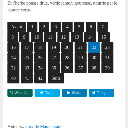
Et l’herbe poussa drue, verdoyante,vigoureuse, nourrie par le
pauvre corps.
Avant
1
2
3
4
5
6
7
8
9
10
11
12
13
14
15
16
17
18
19
20
21
22
23
24
25
26
27
28
29
30
31
32
33
34
35
36
37
38
39
40
41
42
Suite
WhatsApp
Tweet
Share
Telegram
Reddit
Auteurs::
Guy de Maupassant