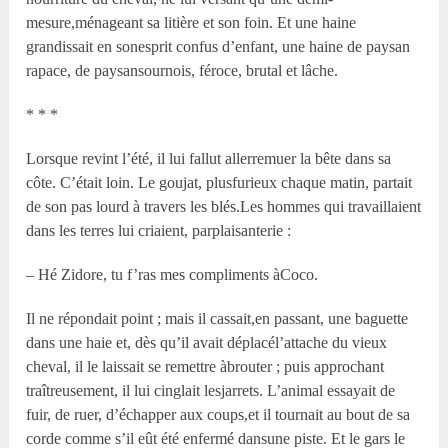
mesure,ménageant sa litière et son foin. Et une haine
grandissait en sonesprit confus d’enfant, une haine de paysan
rapace, de paysansournois, féroce, brutal et lâche.
* * *
Lorsque revint l’été, il lui fallut allerremuer la bête dans sa
côte. C’était loin. Le goujat, plusfurieux chaque matin, partait
de son pas lourd à travers les blés.Les hommes qui travaillaient
dans les terres lui criaient, parplaisanterie :
– Hé Zidore, tu f’ras mes compliments àCoco.
Il ne répondait point ; mais il cassait,en passant, une baguette
dans une haie et, dès qu’il avait déplacél’attache du vieux
cheval, il le laissait se remettre àbrouter ; puis approchant
traîtreusement, il lui cinglait lesjarrets. L’animal essayait de
fuir, de ruer, d’échapper aux coups,et il tournait au bout de sa
corde comme s’il eût été enfermé dansune piste. Et le gars le