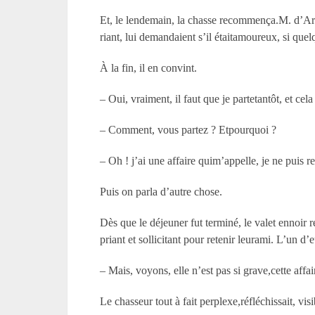
Et, le lendemain, la chasse recommença.M. d’Arnel
riant, lui demandaient s’il étaitamoureux, si quelq
À la fin, il en convint.
– Oui, vraiment, il faut que je partetantôt, et cel
– Comment, vous partez ? Etpourquoi ?
– Oh ! j’ai une affaire quim’appelle, je ne puis r
Puis on parla d’autre chose.
Dès que le déjeuner fut terminé, le valet ennoir r
priant et sollicitant pour retenir leurami. L’un d’
– Mais, voyons, elle n’est pas si grave,cette aff
Le chasseur tout à fait perplexe,réfléchissait, vis