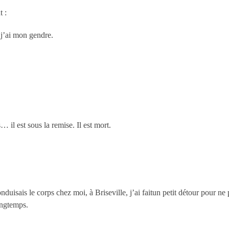
t :
 j’ai mon gendre.
 est sous la remise. Il est mort.
onduisais le corps chez moi, à Briseville, j’ai faitun petit détour pour 
ongtemps.