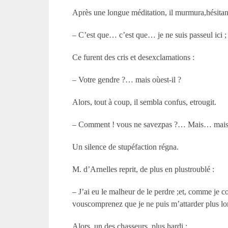
Après une longue méditation, il murmura,hésitan
– C’est que… c’est que… je ne suis passeul ici ;
Ce furent des cris et desexclamations :
– Votre gendre ?… mais oùest-il ?
Alors, tout à coup, il sembla confus, etrougit.
– Comment ! vous ne savezpas ?… Mais… mais… il
Un silence de stupéfaction régna.
M. d’Arnelles reprit, de plus en plustroublé :
– J’ai eu le malheur de le perdre ;et, comme je c
vouscomprenez que je ne puis m’attarder plus l
Alors, un des chasseurs, plus hardi :