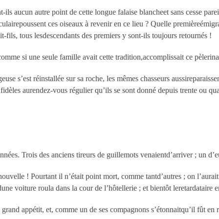
nt-ils aucun autre point de cette longue falaise blancheet sans cesse par
éculairepoussent ces oiseaux à revenir en ce lieu ? Quelle premièreémigrat
tit-fils, tous lesdescendants des premiers y sont-ils toujours retournés !
omme si une seule famille avait cette tradition,accomplissait ce pèlerin
euse s’est réinstallée sur sa roche, les mêmes chasseurs aussireparaisse
s fidèles aurendez-vous régulier qu’ils se sont donné depuis trente ou qu
 années. Trois des anciens tireurs de guillemots venaientd’arriver ; un d
ouvelle ! Pourtant il n’était point mort, comme tantd’autres ; on l’aurait
dune voiture roula dans la cour de l’hôtellerie ; et bientôt leretardataire e
de grand appétit, et, comme un de ses compagnons s’étonnaitqu’il fût en r