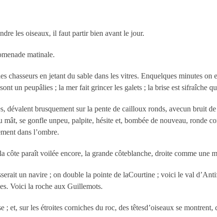
re les oiseaux, il faut partir bien avant le jour.
romenade matinale.
les chasseurs en jetant du sable dans les vitres. Enquelques minutes on e
ont un peupâlies ; la mer fait grincer les galets ; la brise est sifraîche 
 dévalent brusquement sur la pente de cailloux ronds, avecun bruit de t
au mât, se gonfle unpeu, palpite, hésite et, bombée de nouveau, ronde
ement dans l’ombre.
; la côte paraît voilée encore, la grande côteblanche, droite comme une m
rait un navire ; on double la pointe de laCourtine ; voici le val d’Ant
es. Voici la roche aux Guillemots.
e ; et, sur les étroites corniches du roc, des têtesd’oiseaux se montrent,