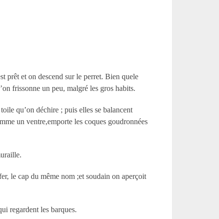
st prêt et on descend sur le perret. Bien quele
qu’on frissonne un peu, malgré les gros habits.
oile qu’on déchire ; puis elles se balancent
 comme un ventre,emporte les coques goudronnées
uraille.
ifer, le cap du même nom ;et soudain on aperçoit
 qui regardent les barques.