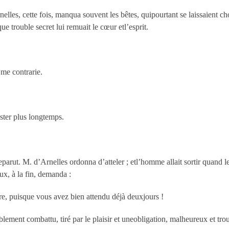
les, cette fois, manqua souvent les bêtes, quipourtant se laissaient cho
ue trouble secret lui remuait le cœur etl’esprit.
a me contrarie.
ester plus longtemps.
eparut. M. d’Arnelles ordonna d’atteler ; etl’homme allait sortir quand les
eux, à la fin, demanda :
aire, puisque vous avez bien attendu déjà deuxjours !
iblement combattu, tiré par le plaisir et uneobligation, malheureux et tro