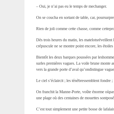
– Oui, je n’ai pas eu le temps de mechanger.
On se coucha en sortant de table, car, poursurprend
Rien de joli comme cette chasse, comme cettep
Dès trois heures du matin, les matelotsréveillent 
crépuscule ne se montre point encore, les étoiles s
Bientôt les deux barques poussées par leshommes,
surles premières vagues. La voile brune monte 
vers la grande porte d’aval qu’ondistingue vagu
Le ciel s’éclaircit ; les ténèbressemblent fondre 
On franchit la Manne-Porte, voûte énorme oùpasse
une plage où des centaines de mouettes sontposé
C’est tout simplement une petite bosse de lafalais