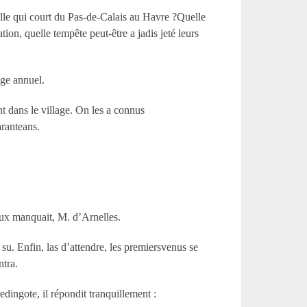
eille qui court du Pas-de-Calais au Havre ?Quelle
ion, quelle tempête peut-être a jadis jeté leurs
age annuel.
nt dans le village. On les a connus
aranteans.
’eux manquait, M. d’Arnelles.
 su. Enfin, las d’attendre, les premiersvenus se
ntra.
edingote, il répondit tranquillement :