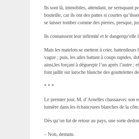
Ils sont là, immobiles, attendant, ne serisquant p
bouteille, car ils ont des pattes si courtes qu’il
se laisser tomber comme des pierres, presque, j
Ils connaissent leur infirmité et le dangerqu’elle l
Mais les matelots se mettent à crier, battentleurs 
vague ; puis, les ailes battant à coups rapides, il
ainsi,les forçant à déguerpir l’un après l’autre ;
font jaillir sur laroche blanche des gouttelettes d
* * *
Le premier jour, M. d’Arnelles chassaavec son entr
lumière dans les échancrures blanches de la côte,
Dès qu’on fut de retour au pays, une sorte dedomest
– Non, demain.