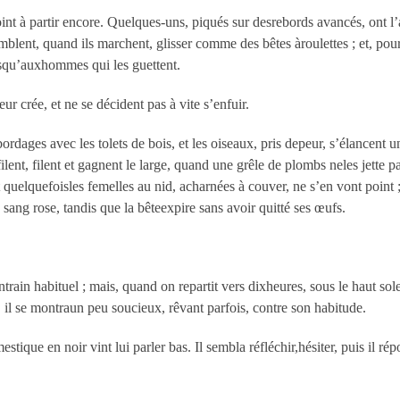
oint à partir encore. Quelques-uns, piqués sur desrebords avancés, ont l’a
ssemblent, quand ils marchent, glisser comme des bêtes àroulettes ; et, pou
usqu’auxhommes qui les guettent.
eur crée, et ne se décident pas à vite s’enfuir.
bordages avec les tolets de bois, et les oiseaux, pris depeur, s’élancent u
sfilent, filent et gagnent le large, quand une grêle de plombs neles jette 
 et quelquefoisles femelles au nid, acharnées à couver, ne s’en vont point
e sang rose, tandis que la bêteexpire sans avoir quitté ses œufs.
ain habituel ; mais, quand on repartit vers dixheures, sous le haut solei
 il se montraun peu soucieux, rêvant parfois, contre son habitude.
ique en noir vint lui parler bas. Il sembla réfléchir,hésiter, puis il rép