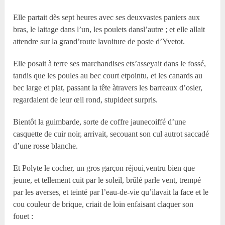
Elle partait dès sept heures avec ses deuxvastes paniers aux
bras, le laitage dans l’un, les poulets dansl’autre ; et elle allait
attendre sur la grand’route lavoiture de poste d’Yvetot.
Elle posait à terre ses marchandises ets’asseyait dans le fossé,
tandis que les poules au bec court etpointu, et les canards au
bec large et plat, passant la tête àtravers les barreaux d’osier,
regardaient de leur œil rond, stupideet surpris.
Bientôt la guimbarde, sorte de coffre jaunecoiffé d’une
casquette de cuir noir, arrivait, secouant son cul autrot saccadé
d’une rosse blanche.
Et Polyte le cocher, un gros garçon réjoui,ventru bien que
jeune, et tellement cuit par le soleil, brûlé parle vent, trempé
par les averses, et teinté par l’eau-de-vie qu’ilavait la face et le
cou couleur de brique, criait de loin enfaisant claquer son
fouet :