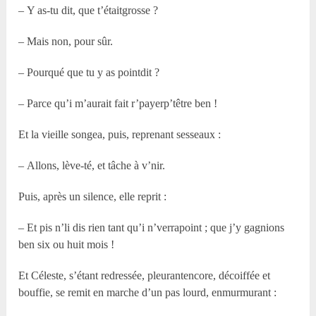
– Y as-tu dit, que t’étaitgrosse ?
– Mais non, pour sûr.
– Pourqué que tu y as pointdit ?
– Parce qu’i m’aurait fait r’payerp’têtre ben !
Et la vieille songea, puis, reprenant sesseaux :
– Allons, lève-té, et tâche à v’nir.
Puis, après un silence, elle reprit :
– Et pis n’li dis rien tant qu’i n’verrapoint ; que j’y gagnions
ben six ou huit mois !
Et Céleste, s’étant redressée, pleurantencore, décoiffée et
bouffie, se remit en marche d’un pas lourd, enmurmurant :