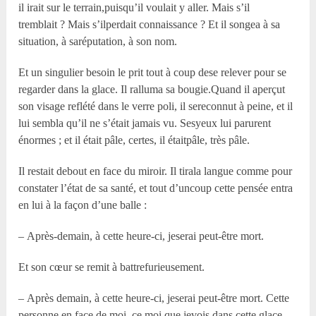
il irait sur le terrain,puisqu’il voulait y aller. Mais s’il
tremblait ? Mais s’ilperdait connaissance ? Et il songea à sa
situation, à saréputation, à son nom.
Et un singulier besoin le prit tout à coup dese relever pour se
regarder dans la glace. Il ralluma sa bougie.Quand il aperçut
son visage reflété dans le verre poli, il sereconnut à peine, et il
lui sembla qu’il ne s’était jamais vu. Sesyeux lui parurent
énormes ; et il était pâle, certes, il étaitpâle, très pâle.
Il restait debout en face du miroir. Il tirala langue comme pour
constater l’état de sa santé, et tout d’uncoup cette pensée entra
en lui à la façon d’une balle :
– Après-demain, à cette heure-ci, jeserai peut-être mort.
Et son cœur se remit à battrefurieusement.
– Après demain, à cette heure-ci, jeserai peut-être mort. Cette
personne en face de moi, ce moi que jevois dans cette glace,