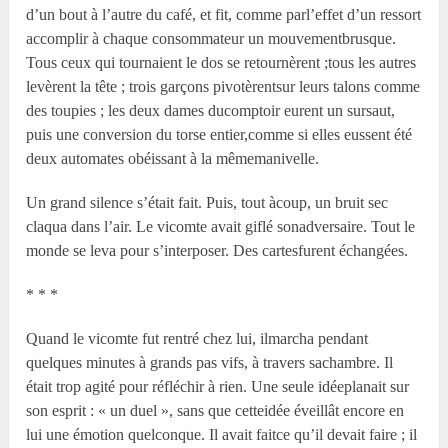
d’un bout à l’autre du café, et fit, comme parl’effet d’un ressort
accomplir à chaque consommateur un mouvementbrusque.
Tous ceux qui tournaient le dos se retournèrent ;tous les autres
levèrent la tête ; trois garçons pivotèrentsur leurs talons comme
des toupies ; les deux dames ducomptoir eurent un sursaut,
puis une conversion du torse entier,comme si elles eussent été
deux automates obéissant à la mêmemanivelle.
Un grand silence s’était fait. Puis, tout àcoup, un bruit sec
claqua dans l’air. Le vicomte avait giflé sonadversaire. Tout le
monde se leva pour s’interposer. Des cartesfurent échangées.
* * *
Quand le vicomte fut rentré chez lui, ilmarcha pendant
quelques minutes à grands pas vifs, à travers sachambre. Il
était trop agité pour réfléchir à rien. Une seule idéeplanait sur
son esprit : « un duel », sans que cetteidée éveillât encore en
lui une émotion quelconque. Il avait faitce qu’il devait faire ; il