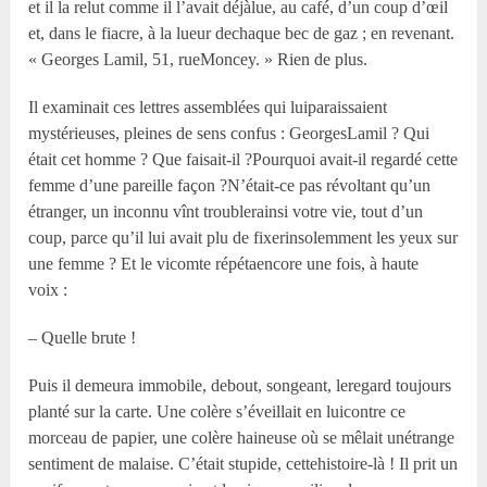
et il la relut comme il l’avait déjàlue, au café, d’un coup d’œil
et, dans le fiacre, à la lueur dechaque bec de gaz ; en revenant.
« Georges Lamil, 51, rueMoncey. » Rien de plus.
Il examinait ces lettres assemblées qui luiparaissaient
mystérieuses, pleines de sens confus : GeorgesLamil ? Qui
était cet homme ? Que faisait-il ?Pourquoi avait-il regardé cette
femme d’une pareille façon ?N’était-ce pas révoltant qu’un
étranger, un inconnu vînt troublerainsi votre vie, tout d’un
coup, parce qu’il lui avait plu de fixerinsolemment les yeux sur
une femme ? Et le vicomte répétaencore une fois, à haute
voix :
– Quelle brute !
Puis il demeura immobile, debout, songeant, leregard toujours
planté sur la carte. Une colère s’éveillait en luicontre ce
morceau de papier, une colère haineuse où se mêlait unétrange
sentiment de malaise. C’était stupide, cettehistoire-là ! Il prit un