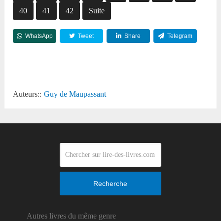
40
41
42
Suite
WhatsApp
Tweet
Share
Telegram
Reddit
Auteurs::
Guy de Maupassant
Recherche
Autres livres du même genre