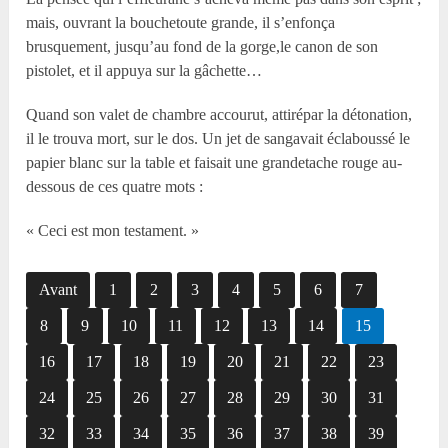
mais, ouvrant la bouchetoute grande, il s’enfonça
brusquement, jusqu’au fond de la gorge,le canon de son
pistolet, et il appuya sur la gâchette…
Quand son valet de chambre accourut, attirépar la détonation,
il le trouva mort, sur le dos. Un jet de sangavait éclaboussé le
papier blanc sur la table et faisait une grandetache rouge au-
dessous de ces quatre mots :
« Ceci est mon testament. »
Avant
1
2
3
4
5
6
7
8
9
10
11
12
13
14
15
16
17
18
19
20
21
22
23
24
25
26
27
28
29
30
31
32
33
34
35
36
37
38
39