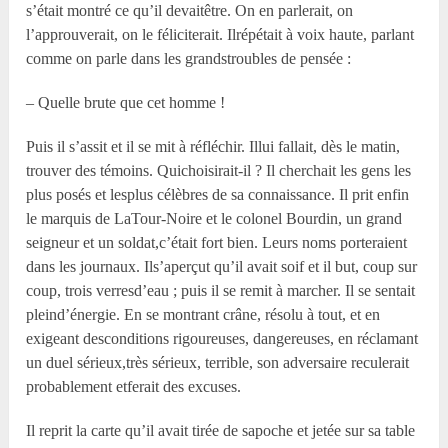
s’était montré ce qu’il devaitêtre. On en parlerait, on
l’approuverait, on le féliciterait. Ilrépétait à voix haute, parlant
comme on parle dans les grandstroubles de pensée :
– Quelle brute que cet homme !
Puis il s’assit et il se mit à réfléchir. Illui fallait, dès le matin,
trouver des témoins. Quichoisirait-il ? Il cherchait les gens les
plus posés et lesplus célèbres de sa connaissance. Il prit enfin
le marquis de LaTour-Noire et le colonel Bourdin, un grand
seigneur et un soldat,c’était fort bien. Leurs noms porteraient
dans les journaux. Ils’aperçut qu’il avait soif et il but, coup sur
coup, trois verresd’eau ; puis il se remit à marcher. Il se sentait
pleind’énergie. En se montrant crâne, résolu à tout, et en
exigeant desconditions rigoureuses, dangereuses, en réclamant
un duel sérieux,très sérieux, terrible, son adversaire reculerait
probablement etferait des excuses.
Il reprit la carte qu’il avait tirée de sapoche et jetée sur sa table