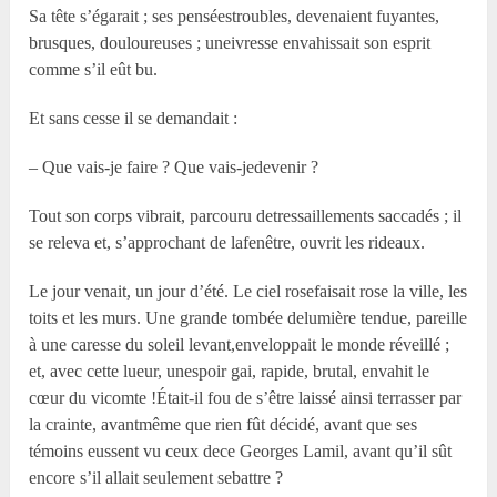
Sa tête s’égarait ; ses penséestroubles, devenaient fuyantes,
brusques, douloureuses ; uneivresse envahissait son esprit
comme s’il eût bu.
Et sans cesse il se demandait :
– Que vais-je faire ? Que vais-jedevenir ?
Tout son corps vibrait, parcouru detressaillements saccadés ; il
se releva et, s’approchant de lafenêtre, ouvrit les rideaux.
Le jour venait, un jour d’été. Le ciel rosefaisait rose la ville, les
toits et les murs. Une grande tombée delumière tendue, pareille
à une caresse du soleil levant,enveloppait le monde réveillé ;
et, avec cette lueur, unespoir gai, rapide, brutal, envahit le
cœur du vicomte !Était-il fou de s’être laissé ainsi terrasser par
la crainte, avantmême que rien fût décidé, avant que ses
témoins eussent vu ceux dece Georges Lamil, avant qu’il sût
encore s’il allait seulement sebattre ?