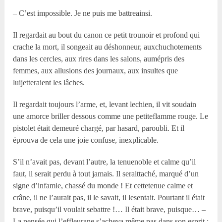
– C’est impossible. Je ne puis me battreainsi.
Il regardait au bout du canon ce petit trounoir et profond qui
crache la mort, il songeait au déshonneur, auxchuchotements
dans les cercles, aux rires dans les salons, aumépris des
femmes, aux allusions des journaux, aux insultes que
luijetteraient les lâches.
Il regardait toujours l’arme, et, levant lechien, il vit soudain
une amorce briller dessous comme une petiteflamme rouge. Le
pistolet était demeuré chargé, par hasard, paroubli. Et il
éprouva de cela une joie confuse, inexplicable.
S’il n’avait pas, devant l’autre, la tenuenoble et calme qu’il
faut, il serait perdu à tout jamais. Il seraittaché, marqué d’un
signe d’infamie, chassé du monde ! Et cettetenue calme et
crâne, il ne l’aurait pas, il le savait, il lesentait. Pourtant il était
brave, puisqu’il voulait sebattre !… Il était brave, puisque… –
La pensée qui l’effleurane s’acheva même pas dans son esprit ;