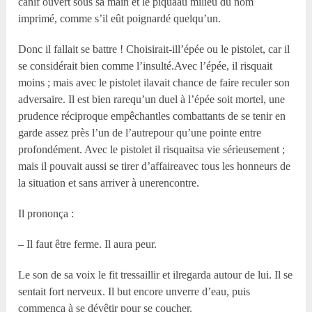
canif ouvert sous sa main et le piquaau milieu du nom
imprimé, comme s’il eût poignardé quelqu’un.
Donc il fallait se battre ! Choisirait-ill’épée ou le pistolet, car il
se considérait bien comme l’insulté.Avec l’épée, il risquait
moins ; mais avec le pistolet ilavait chance de faire reculer son
adversaire. Il est bien rarequ’un duel à l’épée soit mortel, une
prudence réciproque empêchantles combattants de se tenir en
garde assez près l’un de l’autrepour qu’une pointe entre
profondément. Avec le pistolet il risquaitsa vie sérieusement ;
mais il pouvait aussi se tirer d’affaireavec tous les honneurs de
la situation et sans arriver à unerencontre.
Il prononça :
– Il faut être ferme. Il aura peur.
Le son de sa voix le fit tressaillir et ilregarda autour de lui. Il se
sentait fort nerveux. Il but encore unverre d’eau, puis
commença à se dévêtir pour se coucher.