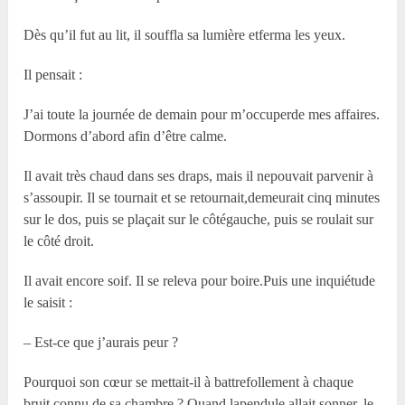
Dès qu’il fut au lit, il souffla sa lumière etferma les yeux.
Il pensait :
J’ai toute la journée de demain pour m’occuperde mes affaires.
Dormons d’abord afin d’être calme.
Il avait très chaud dans ses draps, mais il nepouvait parvenir à
s’assoupir. Il se tournait et se retournait,demeurait cinq minutes
sur le dos, puis se plaçait sur le côtégauche, puis se roulait sur
le côté droit.
Il avait encore soif. Il se releva pour boire.Puis une inquiétude
le saisit :
– Est-ce que j’aurais peur ?
Pourquoi son cœur se mettait-il à battrefollement à chaque
bruit connu de sa chambre ? Quand lapendule allait sonner, le