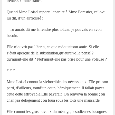
trente-six mille francs.
Quand M
me
Loisel reporta laparure à M
me
Forestier, celle-ci
lui dit, d’un airfroissé :
– Tu aurais dû me la rendre plus tôt,car, je pouvais en avoir
besoin.
Elle n’ouvrit pas l’écrin, ce que redoutaitson amie. Si elle
s’était aperçue de la substitution,qu’aurait-elle pensé ?
qu’aurait-elle dit ? Nel’aurait-elle pas prise pour une voleuse ?
* * *
M
me
Loisel connut la viehorrible des nécessiteux. Elle prit son
parti, d’ailleurs, toutd’un coup, héroïquement. Il fallait payer
cette dette effroyable.Elle payerait. On renvoya la bonne ; on
changea delogement ; on loua sous les toits une mansarde.
Elle connut les gros travaux du ménage, lesodieuses besognes