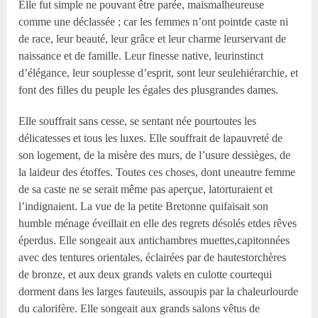
Elle fut simple ne pouvant être parée, maismalheureuse
comme une déclassée ; car les femmes n’ont pointde caste ni
de race, leur beauté, leur grâce et leur charme leurservant de
naissance et de famille. Leur finesse native, leurinstinct
d’élégance, leur souplesse d’esprit, sont leur seulehiérarchie, et
font des filles du peuple les égales des plusgrandes dames.
Elle souffrait sans cesse, se sentant née pourtoutes les
délicatesses et tous les luxes. Elle souffrait de lapauvreté de
son logement, de la misère des murs, de l’usure dessièges, de
la laideur des étoffes. Toutes ces choses, dont uneautre femme
de sa caste ne se serait même pas aperçue, latorturaient et
l’indignaient. La vue de la petite Bretonne quifaisait son
humble ménage éveillait en elle des regrets désolés etdes rêves
éperdus. Elle songeait aux antichambres muettes,capitonnées
avec des tentures orientales, éclairées par de hautestorchères
de bronze, et aux deux grands valets en culotte courtequi
dorment dans les larges fauteuils, assoupis par la chaleurlourde
du calorifère. Elle songeait aux grands salons vêtus de