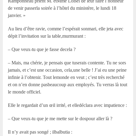
Ramponneau prient M. etM
me
Loisel de leur faire l’honneur
de venir passerla soirée à l’hôtel du ministère, le lundi 18
janvier. »
Au lieu d’être ravie, comme l’espérait sonmari, elle jeta avec
dépit l’invitation sur la table,murmurant :
– Que veux-tu que je fasse decela ?
– Mais, ma chérie, je pensais que tuserais contente. Tu ne sors
jamais, et c’est une occasion, cela,une belle ! J’ai eu une peine
infinie à l’obtenir. Tout lemonde en veut ; c’est très recherché
et on n’en donne pasbeaucoup aux employés. Tu verras là tout
le monde officiel.
Elle le regardait d’un œil irrité, et elledéclara avec impatience :
– Que veux-tu que je me mette sur le dospour aller là ?
Il n’y avait pas songé ; ilbalbutia :