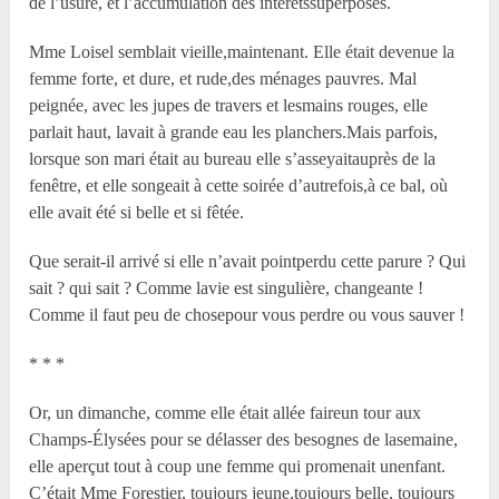
de l’usure, et l’accumulation des intérêtssuperposés.
M
me
Loisel semblait vieille,maintenant. Elle était devenue la
femme forte, et dure, et rude,des ménages pauvres. Mal
peignée, avec les jupes de travers et lesmains rouges, elle
parlait haut, lavait à grande eau les planchers.Mais parfois,
lorsque son mari était au bureau elle s’asseyaitauprès de la
fenêtre, et elle songeait à cette soirée d’autrefois,à ce bal, où
elle avait été si belle et si fêtée.
Que serait-il arrivé si elle n’avait pointperdu cette parure ? Qui
sait ? qui sait ? Comme lavie est singulière, changeante !
Comme il faut peu de chosepour vous perdre ou vous sauver !
* * *
Or, un dimanche, comme elle était allée faireun tour aux
Champs-Élysées pour se délasser des besognes de lasemaine,
elle aperçut tout à coup une femme qui promenait unenfant.
C’était M
me
Forestier, toujours jeune,toujours belle, toujours