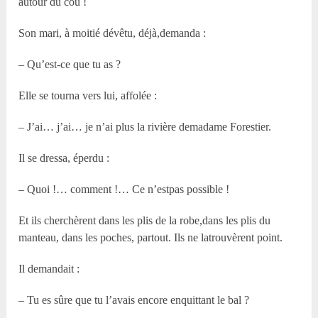
autour du cou !
Son mari, à moitié dévêtu, déjà,demanda :
– Qu’est-ce que tu as ?
Elle se tourna vers lui, affolée :
– J’ai… j’ai… je n’ai plus la rivière demadame Forestier.
Il se dressa, éperdu :
– Quoi !… comment !… Ce n’estpas possible !
Et ils cherchèrent dans les plis de la robe,dans les plis du
manteau, dans les poches, partout. Ils ne latrouvèrent point.
Il demandait :
– Tu es sûre que tu l’avais encore enquittant le bal ?