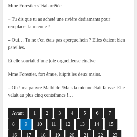
M
me
Forestier s’étaitarrêtée.
– Tu dis que tu as acheté une rivière dediamants pour
remplacer la mienne ?
– Oui… Tu ne t’en étais pas aperçue,hein ? Elles étaient bien
pareilles.
Et elle souriait d’une joie orgueilleuse etnaïve.
M
me
Forestier, fort émue, luiprit les deux mains.
– Oh ! ma pauvre Mathilde !Mais la mienne était fausse. Elle
valait au plus cinq centsfrancs !…
Avant
1
2
3
4
5
6
7
8
9
10
11
12
13
14
15
16
17
18
19
20
21
22
23