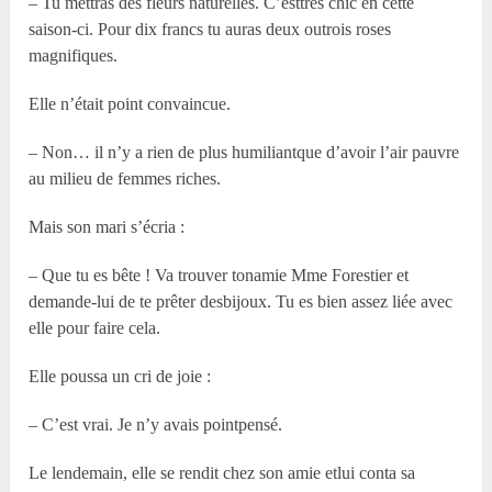
– Tu mettras des fleurs naturelles. C’esttrès chic en cette
saison-ci. Pour dix francs tu auras deux outrois roses
magnifiques.
Elle n’était point convaincue.
– Non… il n’y a rien de plus humiliantque d’avoir l’air pauvre
au milieu de femmes riches.
Mais son mari s’écria :
– Que tu es bête ! Va trouver tonamie M
me
Forestier et
demande-lui de te prêter desbijoux. Tu es bien assez liée avec
elle pour faire cela.
Elle poussa un cri de joie :
– C’est vrai. Je n’y avais pointpensé.
Le lendemain, elle se rendit chez son amie etlui conta sa