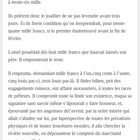
à trente-six mille.
Ils prièrent donc le joaillier de ne pas levendre avant trois
jours. Et ils firent condition qu’on lereprendrait, pour trente-
quatre mille francs, si le premier étaitretrouvé avant la fin de
février.
Loisel possédait dix-huit mille francs que luiavait laissés son
père. Il emprunterait le reste.
Il emprunta, demandant mille francs à l’un,cinq cents à l’autre,
cinq louis par-ci, trois louis par-là. Il fitdes billets, prit des
engagements ruineux, eut affaire auxusuriers, à toutes les races
de prêteurs. Il compromit toute la finde son existence, risqua sa
signature sans savoir même s’ilpourrait y faire honneur, et,
épouvanté par les angoisses del’avenir, par la noire misère qui
allait s’abattre sur lui, par laperspective de toutes les privations
physiques et de toutes lestortures morales, il alla chercher la
rivière nouvelle, en déposantsur le comptoir du marchand