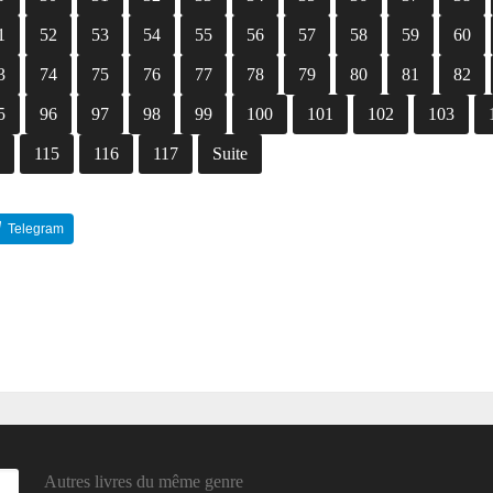
1
52
53
54
55
56
57
58
59
60
3
74
75
76
77
78
79
80
81
82
5
96
97
98
99
100
101
102
103
4
115
116
117
Suite
Telegram
Reddit
Autres livres du même genre