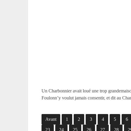
Un Charbonnier avait loué une trop grandemaison,
Foulonn’y voulut jamais consentir, et dit au Char
Avant
1
2
3
4
5
6
23
24
25
26
27
28
2