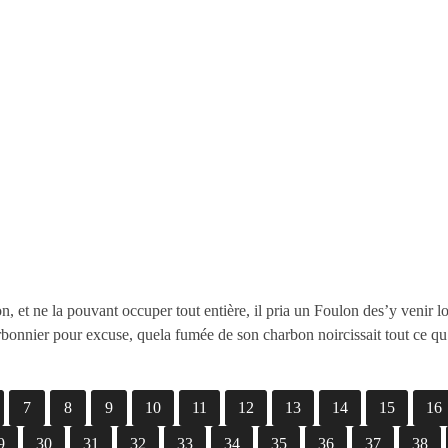
 et ne la pouvant occuper tout entière, il pria un Foulon des’y venir l
bonnier pour excuse, quela fumée de son charbon noircissait tout ce qu’i
7
8
9
10
11
12
13
14
15
16
9
30
31
32
33
34
35
36
37
38