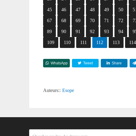
45
46
47
48
49
50
5
67
68
69
70
71
72
7
89
90
91
92
93
94
9
109
110
111
112
113
11
WhatsApp
Tweet
Share
Auteurs::
Esope