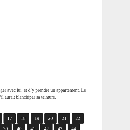
oger avec lui, et d’y prendre un appartement. Le
l aurait blanchipar sa teinture.
17
18
19
20
21
22
39
40
41
42
43
44