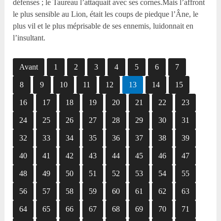
défenses ; le Taureau l’attaquait avec ses cornes.Mais l’affront
le plus sensible au Lion, était les coups de piedque l’Âne, le
plus vil et le plus méprisable de ses ennemis, luidonnait en
l’insultant.
Avant
1
2
3
4
5
6
7
8
9
10
11
12
13
14
15
16
17
18
19
20
21
22
23
24
25
26
27
28
29
30
31
32
33
34
35
36
37
38
39
40
41
42
43
44
45
46
47
48
49
50
51
52
53
54
55
56
57
58
59
60
61
62
63
64
65
66
67
68
69
70
71