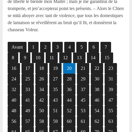
de liberté le biende mon Maître ; mais je me garantirai de ta
tromperie, et jen’accepterai point tes présents. – Alors le Chien
se mità aboyer avec tant de violence, que tous les domestiques
de lamaison se réveillèrent au bruit qu’il fit, et donnèrent la
chasseau Voleur.
Avant
1
2
3
4
5
6
7
8
9
10
11
12
13
14
15
16
17
18
19
20
21
22
23
24
25
26
27
28
29
30
31
32
33
34
35
36
37
38
39
40
41
42
43
44
45
46
47
48
49
50
51
52
53
54
55
56
57
58
59
60
61
62
63
64
65
66
67
68
69
70
71