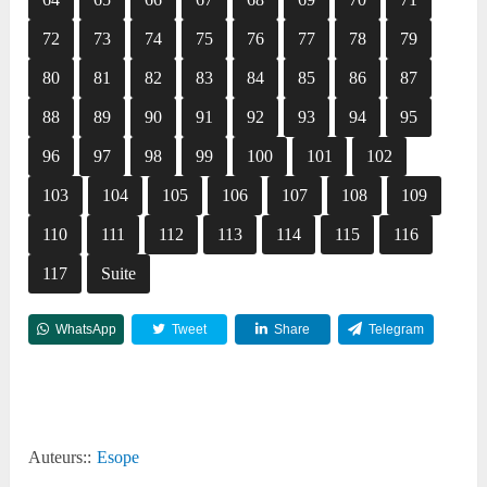
72
73
74
75
76
77
78
79
80
81
82
83
84
85
86
87
88
89
90
91
92
93
94
95
96
97
98
99
100
101
102
103
104
105
106
107
108
109
110
111
112
113
114
115
116
117
Suite
WhatsApp
Tweet
Share
Telegram
Reddit
Auteurs::
Esope