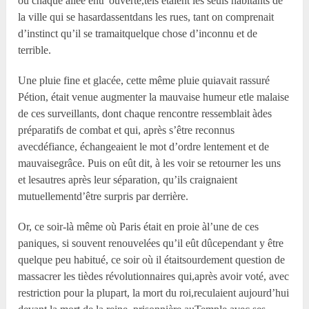
ou chaque allée entr’ouverte,tels étaient les seuls habitants de
la ville qui se hasardassentdans les rues, tant on comprenait
d’instinct qu’il se tramaitquelque chose d’inconnu et de
terrible.
Une pluie fine et glacée, cette même pluie quiavait rassuré
Pétion, était venue augmenter la mauvaise humeur etle malaise
de ces surveillants, dont chaque rencontre ressemblait àdes
préparatifs de combat et qui, après s’être reconnus
avecdéfiance, échangeaient le mot d’ordre lentement et de
mauvaisegrâce. Puis on eût dit, à les voir se retourner les uns
et lesautres après leur séparation, qu’ils craignaient
mutuellementd’être surpris par derrière.
Or, ce soir-là même où Paris était en proie àl’une de ces
paniques, si souvent renouvelées qu’il eût dûcependant y être
quelque peu habitué, ce soir où il étaitsourdement question de
massacrer les tièdes révolutionnaires qui,après avoir voté, avec
restriction pour la plupart, la mort du roi,reculaient aujourd’hui