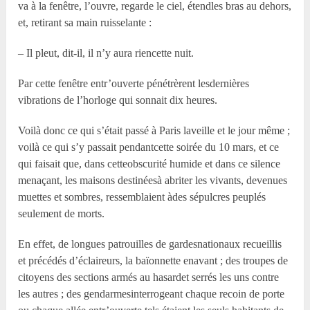
va à la fenêtre, l’ouvre, regarde le ciel, étendles bras au dehors,
et, retirant sa main ruisselante :
– Il pleut, dit-il, il n’y aura riencette nuit.
Par cette fenêtre entr’ouverte pénétrèrent lesdernières
vibrations de l’horloge qui sonnait dix heures.
Voilà donc ce qui s’était passé à Paris laveille et le jour même ;
voilà ce qui s’y passait pendantcette soirée du 10 mars, et ce
qui faisait que, dans cetteobscurité humide et dans ce silence
menaçant, les maisons destinéesà abriter les vivants, devenues
muettes et sombres, ressemblaient àdes sépulcres peuplés
seulement de morts.
En effet, de longues patrouilles de gardesnationaux recueillis
et précédés d’éclaireurs, la baïonnette enavant ; des troupes de
citoyens des sections armés au hasardet serrés les uns contre
les autres ; des gendarmesinterrogeant chaque recoin de porte