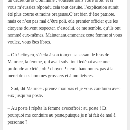
un décret de la Commune : vousêtes dans votre droit, et si
vous m’eussiez répondu cela tout desuite, l’explication aurait
été plus courte et moins orageuse.C’est bien d’être patriote,
mais ce n’est pas mal d’être poli, etle premier officier que les
citoyens doivent respecter, c’estcelui, ce me semble, qu’ils ont
nommé eux-mêmes. Maintenant,emmenez cette femme si vous
voulez, vous êtes libres.
– Oh ! citoyen, s’écria à son tour,en saisissant le bras de
Maurice, la femme, qui avait suivi tout ledébat avec une
profonde anxiété ; oh ! citoyen ! nem’abandonnez pas à la
merci de ces hommes grossiers et à moitiéivres.
– Soit, dit Maurice ; prenez monbras et je vous conduirai avec
eux jusqu’au poste.
– Au poste ! répéta la femme aveceffroi ; au poste ! Et
pourquoi me conduire au poste,puisque je n’ai fait de mal à
personne ?