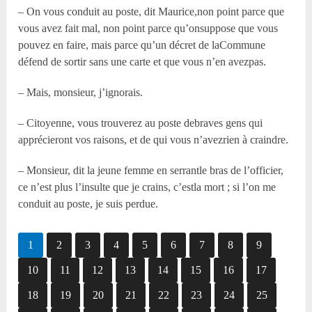
– On vous conduit au poste, dit Maurice,non point parce que
vous avez fait mal, non point parce qu’onsuppose que vous
pouvez en faire, mais parce qu’un décret de laCommune
défend de sortir sans une carte et que vous n’en avezpas.
– Mais, monsieur, j’ignorais.
– Citoyenne, vous trouverez au poste debraves gens qui
apprécieront vos raisons, et de qui vous n’avezrien à craindre.
– Monsieur, dit la jeune femme en serrantle bras de l’officier,
ce n’est plus l’insulte que je crains, c’estla mort ; si l’on me
conduit au poste, je suis perdue.
1
2
3
4
5
6
7
8
9
10
11
12
13
14
15
16
17
18
19
20
21
22
23
24
25