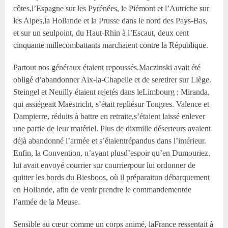
côtes,l’Espagne sur les Pyrénées, le Piémont et l’Autriche sur
les Alpes,la Hollande et la Prusse dans le nord des Pays-Bas,
et sur un seulpoint, du Haut-Rhin à l’Escaut, deux cent
cinquante millecombattants marchaient contre la République.
Partout nos généraux étaient repoussés.Maczinski avait été
obligé d’abandonner Aix-la-Chapelle et de seretirer sur Liège.
Steingel et Neuilly étaient rejetés dans leLimbourg ; Miranda,
qui assiégeait Maëstricht, s’était repliésur Tongres. Valence et
Dampierre, réduits à battre en retraite,s’étaient laissé enlever
une partie de leur matériel. Plus de dixmille déserteurs avaient
déjà abandonné l’armée et s’étaientrépandus dans l’intérieur.
Enfin, la Convention, n’ayant plusd’espoir qu’en Dumouriez,
lui avait envoyé courrier sur courrierpour lui ordonner de
quitter les bords du Biesboos, où il préparaitun débarquement
en Hollande, afin de venir prendre le commandementde
l’armée de la Meuse.
Sensible au cœur comme un corps animé, laFrance ressentait à