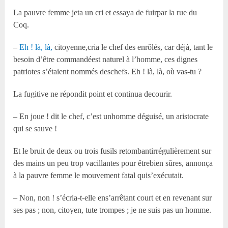
La pauvre femme jeta un cri et essaya de fuirpar la rue du
Coq.
–
Eh ! là, là,
citoyenne,cria le chef des enrôlés, car déjà, tant le
besoin d’être commandéest naturel à l’homme, ces dignes
patriotes s’étaient nommés deschefs. Eh ! là, là, où vas-tu ?
La fugitive ne répondit point et continua decourir.
– En joue ! dit le chef, c’est unhomme déguisé, un aristocrate
qui se sauve !
Et le bruit de deux ou trois fusils retombantirrégulièrement sur
des mains un peu trop vacillantes pour êtrebien sûres, annonça
à la pauvre femme le mouvement fatal quis’exécutait.
– Non, non ! s’écria-t-elle ens’arrêtant court et en revenant sur
ses pas ; non, citoyen, tute trompes ; je ne suis pas un homme.