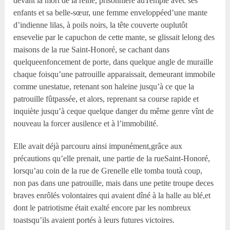
devant la mort de la reine, prisonnière auTemple avec ses
enfants et sa belle-sœur, une femme enveloppéed’une mante
d’indienne lilas, à poils noirs, la tête couverte ouplutôt
ensevelie par le capuchon de cette mante, se glissait lelong des
maisons de la rue Saint-Honoré, se cachant dans
quelqueenfoncement de porte, dans quelque angle de muraille
chaque foisqu’une patrouille apparaissait, demeurant immobile
comme unestatue, retenant son haleine jusqu’à ce que la
patrouille fûtpassée, et alors, reprenant sa course rapide et
inquiète jusqu’à ceque quelque danger du même genre vînt de
nouveau la forcer ausilence et à l’immobilité.
Elle avait déjà parcouru ainsi impunément,grâce aux
précautions qu’elle prenait, une partie de la rueSaint-Honoré,
lorsqu’au coin de la rue de Grenelle elle tomba toutà coup,
non pas dans une patrouille, mais dans une petite troupe deces
braves enrôlés volontaires qui avaient dîné à la halle au blé,et
dont le patriotisme était exalté encore par les nombreux
toastsqu’ils avaient portés à leurs futures victoires.