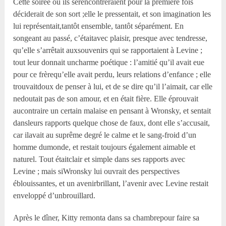
Cette soirée où ils serencontreraient pour la première fois
déciderait de son sort ;elle le pressentait, et son imagination les
lui représentait,tantôt ensemble, tantôt séparément. En
songeant au passé, c’étaitavec plaisir, presque avec tendresse,
qu’elle s’arrêtait auxsouvenirs qui se rapportaient à Levine ;
tout leur donnait uncharme poétique : l’amitié qu’il avait eue
pour ce frèrequ’elle avait perdu, leurs relations d’enfance ; elle
trouvaitdoux de penser à lui, et de se dire qu’il l’aimait, car elle
nedoutait pas de son amour, et en était fière. Elle éprouvait
aucontraire un certain malaise en pensant à Wronsky, et sentait
dansleurs rapports quelque chose de faux, dont elle s’accusait,
car ilavait au suprême degré le calme et le sang-froid d’un
homme dumonde, et restait toujours également aimable et
naturel. Tout étaitclair et simple dans ses rapports avec
Levine ; mais siWronsky lui ouvrait des perspectives
éblouissantes, et un avenirbrillant, l’avenir avec Levine restait
enveloppé d’unbrouillard.
Après le dîner, Kitty remonta dans sa chambrepour faire sa