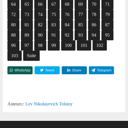
64
65
66
67
68
69
70
71
72
73
74
75
76
77
78
79
80
81
82
83
84
85
86
87
88
89
90
91
92
93
94
95
96
97
98
99
100
101
102
103
Suite
WhatsApp
Tweet
Share
Telegram
Reddit
Auteurs::
Lev Nikolayevich Tolstoy