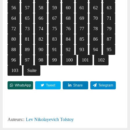
56
57
58
59
60
61
62
63
64
65
66
67
68
69
70
71
72
73
74
75
76
77
78
79
80
81
82
83
84
85
86
87
88
89
90
91
92
93
94
95
96
97
98
99
100
101
102
103
Suite
WhatsApp
Tweet
Share
Telegram
Reddit
Auteurs::
Lev Nikolayevich Tolstoy