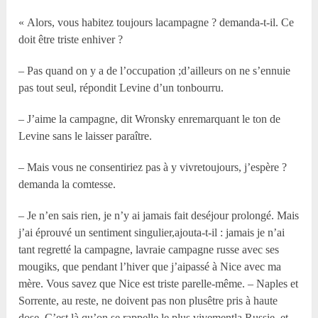
« Alors, vous habitez toujours lacampagne ? demanda-t-il. Ce
doit être triste enhiver ?
– Pas quand on y a de l’occupation ;d’ailleurs on ne s’ennuie
pas tout seul, répondit Levine d’un tonbourru.
– J’aime la campagne, dit Wronsky enremarquant le ton de
Levine sans le laisser paraître.
– Mais vous ne consentiriez pas à y vivretoujours, j’espère ?
demanda la comtesse.
– Je n’en sais rien, je n’y ai jamais fait deséjour prolongé. Mais
j’ai éprouvé un sentiment singulier,ajouta-t-il : jamais je n’ai
tant regretté la campagne, lavraie campagne russe avec ses
mougiks, que pendant l’hiver que j’aipassé à Nice avec ma
mère. Vous savez que Nice est triste parelle-même. – Naples et
Sorrente, au reste, ne doivent pas non plusêtre pris à haute
dose. C’est là qu’on se rappelle le plus vivementla Russie, et