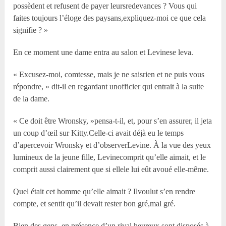
possèdent et refusent de payer leursredevances ? Vous qui
faites toujours l’éloge des paysans,expliquez-moi ce que cela
signifie ? »
En ce moment une dame entra au salon et Levinese leva.
« Excusez-moi, comtesse, mais je ne saisrien et ne puis vous
répondre, » dit-il en regardant unofficier qui entrait à la suite
de la dame.
« Ce doit être Wronsky, »pensa-t-il, et, pour s’en assurer, il jeta
un coup d’œil sur Kitty.Celle-ci avait déjà eu le temps
d’apercevoir Wronsky et d’observerLevine. À la vue des yeux
lumineux de la jeune fille, Levinecomprit qu’elle aimait, et le
comprit aussi clairement que si ellele lui eût avoué elle-même.
Quel était cet homme qu’elle aimait ? Ilvoulut s’en rendre
compte, et sentit qu’il devait rester bon gré,mal gré.
Bien des gens, en présence d’un rival heureux,sont disposés à