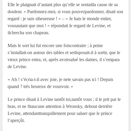
Elle le plaignait d’autant plus qu’elle se sentaitla cause de sa
douleur. « Pardonnez-moi, si vous pouvezpardonner, disait son
regard : je suis siheureuse ! » – « Je hais le monde entier,
vousautant que moi ! » répondait le regard de Levine, et
ilchercha son chapeau.
Mais le sort lui fut encore une foiscontraire ; à peine
s’installait-on autour des tables et sedisposait-il à sortir, que le
vieux prince entra, et, après avoirsalué les dames, il s’empara
de Levine.
« Ah ! s’écria-t-il avec joie, je nete savais pas ici ! Depuis
quand ? très heureux de vousvoir. »
Le prince disait à Levine tantôt toi,tantôt vous ; il le prit par le
bras, et ne fitaucune attention à Wronsky, debout derrière
Levine, attendanttranquillement pour saluer que le prince
l’aperçût.