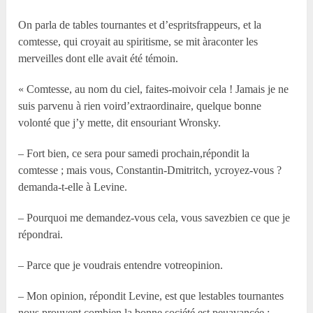
On parla de tables tournantes et d’espritsfrappeurs, et la
comtesse, qui croyait au spiritisme, se mit àraconter les
merveilles dont elle avait été témoin.
« Comtesse, au nom du ciel, faites-moivoir cela ! Jamais je ne
suis parvenu à rien voird’extraordinaire, quelque bonne
volonté que j’y mette, dit ensouriant Wronsky.
– Fort bien, ce sera pour samedi prochain,répondit la
comtesse ; mais vous, Constantin-Dmitritch, ycroyez-vous ?
demanda-t-elle à Levine.
– Pourquoi me demandez-vous cela, vous savezbien ce que je
répondrai.
– Parce que je voudrais entendre votreopinion.
– Mon opinion, répondit Levine, est que lestables tournantes
nous prouvent combien la bonne société est peuavancée ;