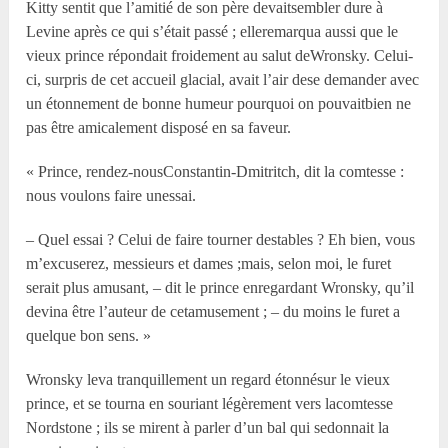
Kitty sentit que l’amitié de son père devaitsembler dure à
Levine après ce qui s’était passé ; elleremarqua aussi que le
vieux prince répondait froidement au salut deWronsky. Celui-
ci, surpris de cet accueil glacial, avait l’air dese demander avec
un étonnement de bonne humeur pourquoi on pouvaitbien ne
pas être amicalement disposé en sa faveur.
« Prince, rendez-nousConstantin-Dmitritch, dit la comtesse :
nous voulons faire unessai.
– Quel essai ? Celui de faire tourner destables ? Eh bien, vous
m’excuserez, messieurs et dames ;mais, selon moi, le furet
serait plus amusant, – dit le prince enregardant Wronsky, qu’il
devina être l’auteur de cetamusement ; – du moins le furet a
quelque bon sens. »
Wronsky leva tranquillement un regard étonnésur le vieux
prince, et se tourna en souriant légèrement vers lacomtesse
Nordstone ; ils se mirent à parler d’un bal qui sedonnait la