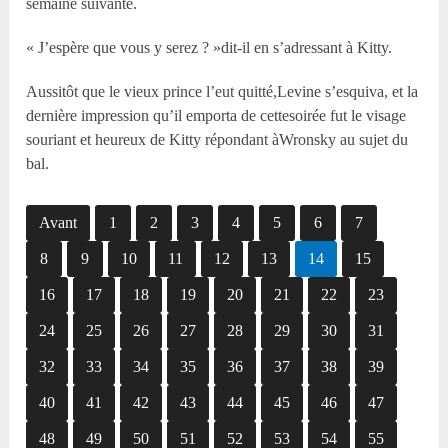
semaine suivante.
« J’espère que vous y serez ? »dit-il en s’adressant à Kitty.
Aussitôt que le vieux prince l’eut quitté,Levine s’esquiva, et la
dernière impression qu’il emporta de cettesoirée fut le visage
souriant et heureux de Kitty répondant àWronsky au sujet du
bal.
Avant
1
2
3
4
5
6
7
8
9
10
11
12
13
14
15
16
17
18
19
20
21
22
23
24
25
26
27
28
29
30
31
32
33
34
35
36
37
38
39
40
41
42
43
44
45
46
47
48
49
50
51
52
53
54
55