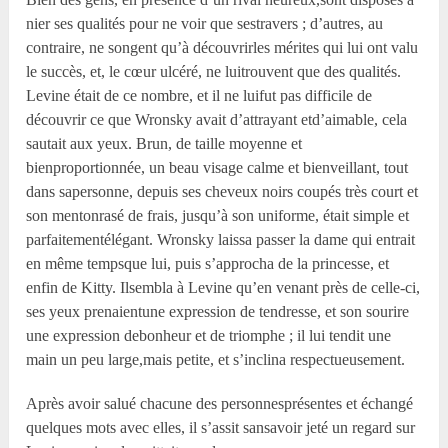
nier ses qualités pour ne voir que sestravers ; d’autres, au
contraire, ne songent qu’à découvrirles mérites qui lui ont valu
le succès, et, le cœur ulcéré, ne luitrouvent que des qualités.
Levine était de ce nombre, et il ne luifut pas difficile de
découvrir ce que Wronsky avait d’attrayant etd’aimable, cela
sautait aux yeux. Brun, de taille moyenne et
bienproportionnée, un beau visage calme et bienveillant, tout
dans sapersonne, depuis ses cheveux noirs coupés très court et
son mentonrasé de frais, jusqu’à son uniforme, était simple et
parfaitementélégant. Wronsky laissa passer la dame qui entrait
en même tempsque lui, puis s’approcha de la princesse, et
enfin de Kitty. Ilsembla à Levine qu’en venant près de celle-ci,
ses yeux prenaientune expression de tendresse, et son sourire
une expression debonheur et de triomphe ; il lui tendit une
main un peu large,mais petite, et s’inclina respectueusement.
Après avoir salué chacune des personnesprésentes et échangé
quelques mots avec elles, il s’assit sansavoir jeté un regard sur