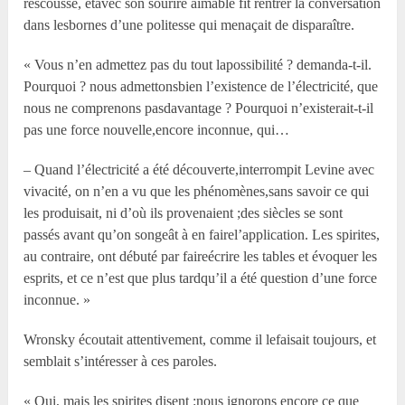
rescousse, etavec son sourire aimable fit rentrer la conversation
dans lesbornes d’une politesse qui menaçait de disparaître.
« Vous n’en admettez pas du tout lapossibilité ? demanda-t-il.
Pourquoi ? nous admettonsbien l’existence de l’électricité, que
nous ne comprenons pasdavantage ? Pourquoi n’existerait-t-il
pas une force nouvelle,encore inconnue, qui…
– Quand l’électricité a été découverte,interrompit Levine avec
vivacité, on n’en a vu que les phénomènes,sans savoir ce qui
les produisait, ni d’où ils provenaient ;des siècles se sont
passés avant qu’on songeât à en fairel’application. Les spirites,
au contraire, ont débuté par faireécrire les tables et évoquer les
esprits, et ce n’est que plus tardqu’il a été question d’une force
inconnue. »
Wronsky écoutait attentivement, comme il lefaisait toujours, et
semblait s’intéresser à ces paroles.
« Oui, mais les spirites disent :nous ignorons encore ce que