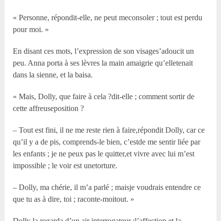
« Personne, répondit-elle, ne peut meconsoler ; tout est perdu
pour moi. »
En disant ces mots, l’expression de son visages’adoucit un
peu. Anna porta à ses lèvres la main amaigrie qu’elletenait
dans la sienne, et la baisa.
« Mais, Dolly, que faire à cela ?dit-elle ; comment sortir de
cette affreuseposition ?
– Tout est fini, il ne me reste rien à faire,répondit Dolly, car ce
qu’il y a de pis, comprends-le bien, c’estde me sentir liée par
les enfants ; je ne peux pas le quitter,et vivre avec lui m’est
impossible ; le voir est unetorture.
– Dolly, ma chérie, il m’a parlé ; maisje voudrais entendre ce
que tu as à dire, toi ; raconte-moitout. »
Dolly la regarda d’un air interrogateur ;l’affection et la