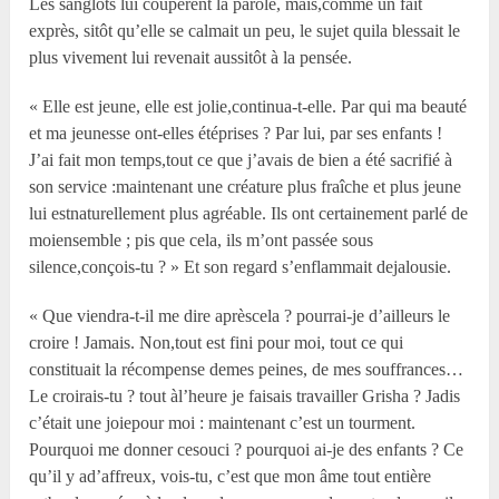
Les sanglots lui coupèrent la parole, mais,comme un fait
exprès, sitôt qu’elle se calmait un peu, le sujet quila blessait le
plus vivement lui revenait aussitôt à la pensée.
« Elle est jeune, elle est jolie,continua-t-elle. Par qui ma beauté
et ma jeunesse ont-elles étéprises ? Par lui, par ses enfants !
J’ai fait mon temps,tout ce que j’avais de bien a été sacrifié à
son service :maintenant une créature plus fraîche et plus jeune
lui estnaturellement plus agréable. Ils ont certainement parlé de
moiensemble ; pis que cela, ils m’ont passée sous
silence,conçois-tu ? » Et son regard s’enflammait dejalousie.
« Que viendra-t-il me dire aprèscela ? pourrai-je d’ailleurs le
croire ! Jamais. Non,tout est fini pour moi, tout ce qui
constituait la récompense demes peines, de mes souffrances…
Le croirais-tu ? tout àl’heure je faisais travailler Grisha ? Jadis
c’était une joiepour moi : maintenant c’est un tourment.
Pourquoi me donner cesouci ? pourquoi ai-je des enfants ? Ce
qu’il y ad’affreux, vois-tu, c’est que mon âme tout entière