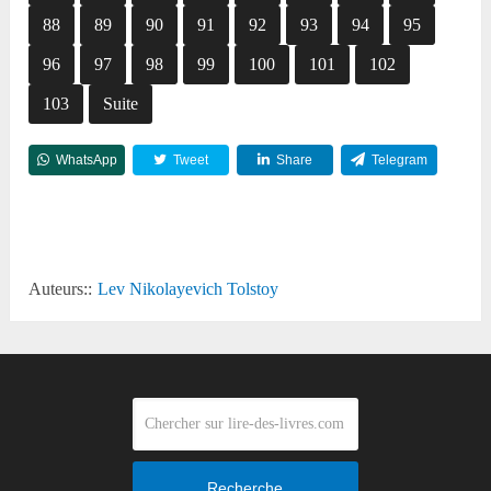
88
89
90
91
92
93
94
95
96
97
98
99
100
101
102
103
Suite
WhatsApp
Tweet
Share
Telegram
Reddit
Auteurs::
Lev Nikolayevich Tolstoy
Recherche