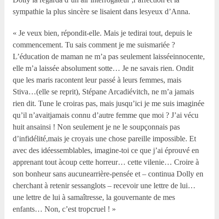
sympathie la plus sincère se lisaient dans lesyeux d’Anna.
« Je veux bien, répondit-elle. Mais je tedirai tout, depuis le
commencement. Tu sais comment je me suismariée ?
L’éducation de maman ne m’a pas seulement laisséeinnocente,
elle m’a laissée absolument sotte… Je ne savais rien. Ondit
que les maris racontent leur passé à leurs femmes, mais
Stiva…(elle se reprit), Stépane Arcadiévitch, ne m’a jamais
rien dit. Tune le croiras pas, mais jusqu’ici je me suis imaginée
qu’il n’avaitjamais connu d’autre femme que moi ? J’ai vécu
huit ansainsi ! Non seulement je ne le soupçonnais pas
d’infidélité,mais je croyais une chose pareille impossible. Et
avec des idéessemblables, imagine-toi ce que j’ai éprouvé en
apprenant tout àcoup cette horreur… cette vilenie… Croire à
son bonheur sans aucunearrière-pensée et – continua Dolly en
cherchant à retenir sessanglots – recevoir une lettre de lui…
une lettre de lui à samaîtresse, la gouvernante de mes
enfants… Non, c’est tropcruel ! »