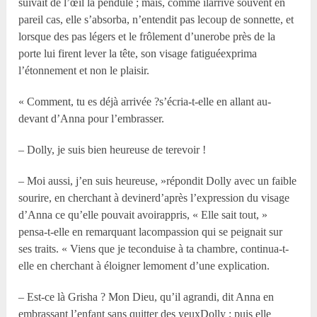
suivait de l’œil la pendule ; mais, comme ilarrive souvent en
pareil cas, elle s’absorba, n’entendit pas lecoup de sonnette, et
lorsque des pas légers et le frôlement d’unerobe près de la
porte lui firent lever la tête, son visage fatiguéexprima
l’étonnement et non le plaisir.
« Comment, tu es déjà arrivée ?s’écria-t-elle en allant au-
devant d’Anna pour l’embrasser.
– Dolly, je suis bien heureuse de terevoir !
– Moi aussi, j’en suis heureuse, »répondit Dolly avec un faible
sourire, en cherchant à devinerd’après l’expression du visage
d’Anna ce qu’elle pouvait avoirappris, « Elle sait tout, »
pensa-t-elle en remarquant lacompassion qui se peignait sur
ses traits. « Viens que je teconduise à ta chambre, continua-t-
elle en cherchant à éloigner lemoment d’une explication.
– Est-ce là Grisha ? Mon Dieu, qu’il agrandi, dit Anna en
embrassant l’enfant sans quitter des yeuxDolly ; puis elle