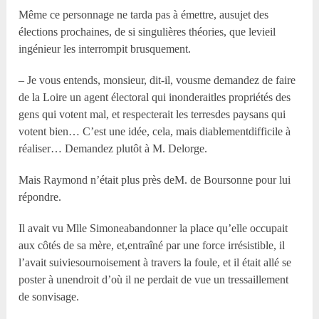
Même ce personnage ne tarda pas à émettre, ausujet des
élections prochaines, de si singulières théories, que levieil
ingénieur les interrompit brusquement.
– Je vous entends, monsieur, dit-il, vousme demandez de faire
de la Loire un agent électoral qui inonderaitles propriétés des
gens qui votent mal, et respecterait les terresdes paysans qui
votent bien… C’est une idée, cela, mais diablementdifficile à
réaliser… Demandez plutôt à M. Delorge.
Mais Raymond n’était plus près deM. de Boursonne pour lui
répondre.
Il avait vu M
lle
Simoneabandonner la place qu’elle occupait
aux côtés de sa mère, et,entraîné par une force irrésistible, il
l’avait suiviesournoisement à travers la foule, et il était allé se
poster à unendroit d’où il ne perdait de vue un tressaillement
de sonvisage.