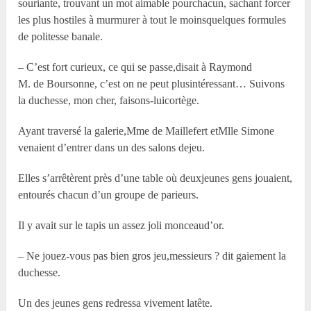
souriante, trouvant un mot aimable pourchacun, sachant forcer
les plus hostiles à murmurer à tout le moinsquelques formules
de politesse banale.
– C’est fort curieux, ce qui se passe,disait à Raymond
M. de Boursonne, c’est on ne peut plusintéressant… Suivons
la duchesse, mon cher, faisons-luicortège.
Ayant traversé la galerie,M
me
de Maillefert etM
lle
Simone
venaient d’entrer dans un des salons dejeu.
Elles s’arrêtèrent près d’une table où deuxjeunes gens jouaient,
entourés chacun d’un groupe de parieurs.
Il y avait sur le tapis un assez joli monceaud’or.
– Ne jouez-vous pas bien gros jeu,messieurs ? dit gaiement la
duchesse.
Un des jeunes gens redressa vivement latête.