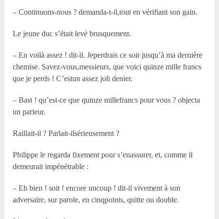
– Continuons-nous ? demanda-t-il,tout en vérifiant son gain.
Le jeune duc s’était levé brusquement.
– En voilà assez ! dit-il. Jeperdrais ce soir jusqu’à ma dernière
chemise. Savez-vous,messieurs, que voici quinze mille francs
que je perds ! C’estun assez joli denier.
– Bast ! qu’est-ce que quinze millefrancs pour vous ? objecta
un parieur.
Raillait-il ? Parlait-ilsérieusement ?
Philippe le regarda fixement pour s’enassurer, et, comme il
demeurait impénétrable :
– Eh bien ! soit ! encore uncoup ! dit-il vivement à son
adversaire, sur parole, en cinqpoints, quitte ou double.