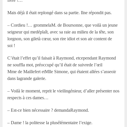
frère !…
Mais déjà il était replongé dans sa partie. Ilne répondit pas.
– Cordieu !… grommelaM. de Boursonne, que voilà un jeune
seigneur qui medéplaît, avec sa raie au milieu de la tête, son
lorgnon, son giletà cœur, son rire idiot et son air content de
soi !
C’était l’effet qu’il faisait à Raymond, etcependant Raymond
ne souffla mot, préoccupé qu’il était de suivrede l’œil
M
me
de Maillefert etM
lle
Simone, qui étaient allées s’asseoir
dans lagrande galerie.
– Voilà le moment, reprit le vieilingénieur, d’aller présenter nos
respects à ces dames…
– Est-ce bien nécessaire ? demandaRaymond.
– Dame ! la politesse la plusélémentaire l’exige.