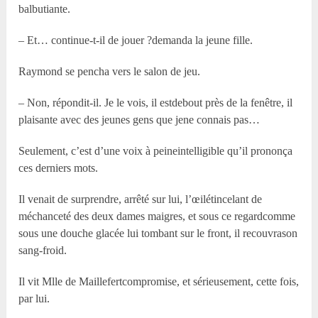
balbutiante.
– Et… continue-t-il de jouer ?demanda la jeune fille.
Raymond se pencha vers le salon de jeu.
– Non, répondit-il. Je le vois, il estdebout près de la fenêtre, il
plaisante avec des jeunes gens que jene connais pas…
Seulement, c’est d’une voix à peineintelligible qu’il prononça
ces derniers mots.
Il venait de surprendre, arrêté sur lui, l’œilétincelant de
méchanceté des deux dames maigres, et sous ce regardcomme
sous une douche glacée lui tombant sur le front, il recouvrason
sang-froid.
Il vit M
lle
de Maillefertcompromise, et sérieusement, cette fois,
par lui.