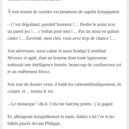
À tout instant de sourdes exclamations de ragelui échappaient.
– C’est dégoûtant, paroled’honneur !… Perdre le point avec
un pareil jeu !… c’estfait pour moi !… Pas un atout en quinze
cartes !… Envérité, mon cher, vous avez trop de chance !…
Son adversaire, aussi calme et aussi froidqu’il semblait
fiévreux et agité, était un homme dont toute lapersonne
trahissait une intelligence bornée, beaucoup de confianceen soi
et un entêtement féroce.
Son tour de donner venu, il battit les cartesméthodiquement, fit
couper, et… tourna le roi.
– Le monarque ! dit-il. Cela me faitcinq points ; j’ai gagné.
Et, allongeant tranquillement la main, ilattira à lui l’or et les
billets placés devant Philippe.