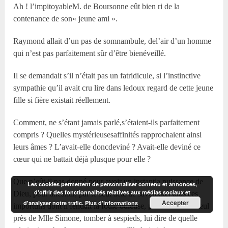
Ah ! l’impitoyableM. de Boursonne eût bien ri de la
contenance de son« jeune ami ».
Raymond allait d’un pas de somnambule, del’air d’un homme
qui n’est pas parfaitement sûr d’être bienéveillé.
Il se demandait s’il n’était pas un fatridicule, si l’instinctive
sympathie qu’il avait cru lire dans ledoux regard de cette jeune
fille si fière existait réellement.
Comment, ne s’étant jamais parlé,s’étaient-ils parfaitement
compris ? Quelles mystérieusesaffinités rapprochaient ainsi
leurs âmes ? L’avait-elle doncdeviné ? Avait-elle deviné ce
cœur qui ne battait déjà plusque pour elle ?
Que n’eût-il pas donné pour avoir un instantla puissance de
Les cookies permettent de personnaliser contenu et annonces,
d'offrir des fonctionnalités relatives aux médias sociaux et
Dieu, pour anéantir, par le seul acte de savolonté, tous ces
Accepter
d'analyser notre trafic.
Plus d’informations
importuns dont il fendait la foule odieuse, pourse trouver seul
près de M
lle
Simone, tomber à sespieds, lui dire de quelle