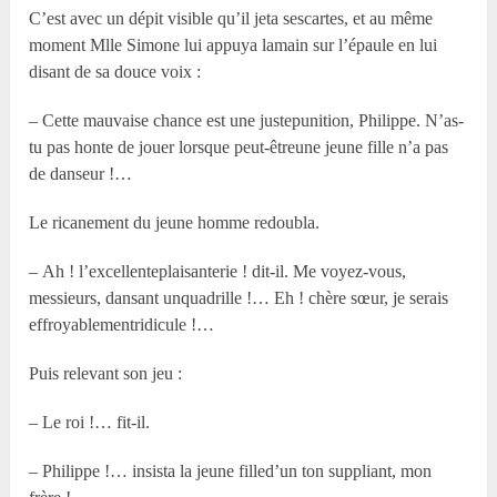
C’est avec un dépit visible qu’il jeta sescartes, et au même
moment M
lle
Simone lui appuya lamain sur l’épaule en lui
disant de sa douce voix :
– Cette mauvaise chance est une justepunition, Philippe. N’as-
tu pas honte de jouer lorsque peut-êtreune jeune fille n’a pas
de danseur !…
Le ricanement du jeune homme redoubla.
– Ah ! l’excellenteplaisanterie ! dit-il. Me voyez-vous,
messieurs, dansant unquadrille !… Eh ! chère sœur, je serais
effroyablementridicule !…
Puis relevant son jeu :
– Le roi !… fit-il.
– Philippe !… insista la jeune filled’un ton suppliant, mon