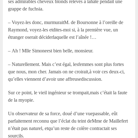
ses admirables cheveux blonds relevés à lahâte pendait une
grappe de fuchsia.
– Voyez-les donc, murmuraitM. de Boursonne à l’oreille de
Raymond, voyez-les etdites-moi si, à la première vue, un
étranger oserait déciderlaquelle est l’aînée !…
– Ah ! M
lle
Simoneest bien belle, monsieur.
– Naturellement. Mais c’est égal, lesfemmes sont plus fortes
que nous, mon cher. Jamais on ne croirait,à voir ces deux-ci,
qu’elles viennent d’avoir une affreusediscussion.
Sur ce point, le vieil ingénieur se trompait,mais c’était la faute
de la myopie.
Un observateur de sa force, doué d’une vuepassable, eût
parfaitement reconnu que l’éclat du teint deM
me
de Maillefert
n’était pas naturel, etqu’un reste de colère contractait ses
sourcils.