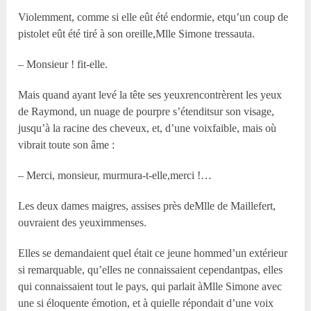
Violemment, comme si elle eût été endormie, etqu’un coup de
pistolet eût été tiré à son oreille,M
lle
Simone tressauta.
– Monsieur ! fit-elle.
Mais quand ayant levé la tête ses yeuxrencontrèrent les yeux
de Raymond, un nuage de pourpre s’étenditsur son visage,
jusqu’à la racine des cheveux, et, d’une voixfaible, mais où
vibrait toute son âme :
– Merci, monsieur, murmura-t-elle,merci !…
Les deux dames maigres, assises près deM
lle
de Maillefert,
ouvraient des yeuximmenses.
Elles se demandaient quel était ce jeune hommed’un extérieur
si remarquable, qu’elles ne connaissaient cependantpas, elles
qui connaissaient tout le pays, qui parlait àM
lle
Simone avec
une si éloquente émotion, et à quielle répondait d’une voix