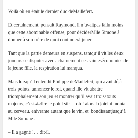
Voilà où en était le dernier duc deMaillefert.
Et certainement, pensait Raymond, il n’avaitpas fallu moins
que cette abominable offense, pour déciderM
lle
Simone à
donner à son frère de quoi continuerà jouer.
Tant que la partie demeura en suspens, tantqu’il vit les deux
joueurs se disputer avec acharnement ces sainteséconomies de
la jeune fille, la respiration lui manqua.
Mais lorsqu’il entendit Philippe deMaillefert, qui avait déjà
trois points, annoncer le roi, quand ille vit abattre
triomphalement son jeu et montrer qu’il avait troisatouts
majeurs, c’est-à-dire le point sûr… oh ! alors la joielui monta
au cerveau, enivrante autant que le vin, et, bondissantjusqu’à
M
lle
Simone :
– Il a gagné !… dit-il.