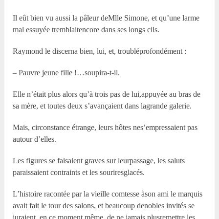
Il eût bien vu aussi la pâleur deM
lle
Simone, et qu’une larme
mal essuyée tremblaitencore dans ses longs cils.
Raymond le discerna bien, lui, et, troubléprofondément :
– Pauvre jeune fille !…soupira-t-il.
Elle n’était plus alors qu’à trois pas de lui,appuyée au bras de
sa mère, et toutes deux s’avançaient dans lagrande galerie.
Mais, circonstance étrange, leurs hôtes nes’empressaient pas
autour d’elles.
Les figures se faisaient graves sur leurpassage, les saluts
paraissaient contraints et les souriresglacés.
L’histoire racontée par la vieille comtesse àson ami le marquis
avait fait le tour des salons, et beaucoup denobles invités se
juraient, en ce moment même, de ne jamais plusremettre les