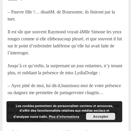
– Pauvre fille !… disaitM. de Boursonne, ils finiront par la
tuer.
Il est sûr que souvent Raymond voyait àM
lle
Simone les yeux
rouges comme si elle eûtbeaucoup pleuré, et que souvent il fut
sur le point d’enfreindre ladéfense qu’elle lui avait faite de
l’interroger.
Jusqu’à ce qu’enfin, la surprenant un jour enlarmes, n’y tenant
plus, et oubliant la présence de miss LydiaDodge :
– Ayez pitié de moi, lui dit-il,bannissez-moi de votre présence
ou daignez me permettre de partagervotre chagrin…
Elle continuait de pleurer doucement, et saphysionomie avait
Les cookies permettent de personnaliser contenu et annonces,
d'offrir des fonctionnalités relatives aux médias sociaux et
une si navrante expression de tristesse, queRaymond sentait
Accepter
d'analyser notre trafic.
Plus d’informations
son cœur se briser.