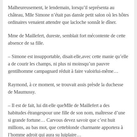
Malheureusement, le lendemain, lorsqu’il seprésenta au
château, M
lle
Simone n’était pas dansle petit salon où les hôtes
ordinaires venaient attendre que lacloche sonnât le dîner.
M
me
de Maillefert, dureste, semblait fort mécontente de cette
absence de sa fille.
– Simone est insupportable, disait-elle,avec cette manie qu’elle
a de courir les champs, ni plus ni moinsqu’un pauvre
gentilhomme campagnard réduit à faire valoirlui-même…
Raymond, à ce moment, se trouvait assis prèsde la duchesse
de Maumussy.
– Il est de fait, lui dit-elle queM
lle
de Maillefert a des
habitudes étrangespour une fille de son nom, maîtresse d’une
si grande fortune… Carvous devez savoir que c’est huit
millions, au bas mot, que cetteblonde charmante apportera à
l’homme adroit qui aura su luiplaire…