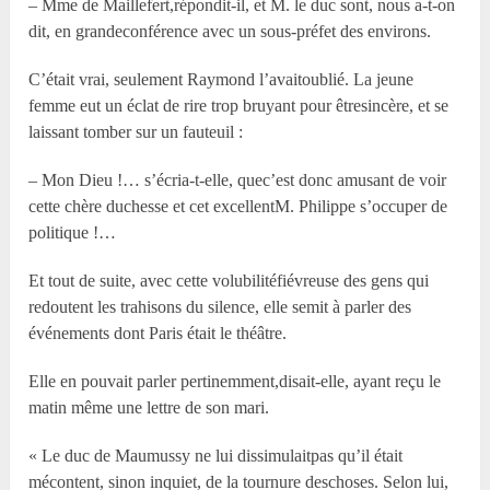
– M
me
de Maillefert,répondit-il, et M. le duc sont, nous a-t-on
dit, en grandeconférence avec un sous-préfet des environs.
C’était vrai, seulement Raymond l’avaitoublié. La jeune
femme eut un éclat de rire trop bruyant pour êtresincère, et se
laissant tomber sur un fauteuil :
– Mon Dieu !… s’écria-t-elle, quec’est donc amusant de voir
cette chère duchesse et cet excellentM. Philippe s’occuper de
politique !…
Et tout de suite, avec cette volubilitéfiévreuse des gens qui
redoutent les trahisons du silence, elle semit à parler des
événements dont Paris était le théâtre.
Elle en pouvait parler pertinemment,disait-elle, ayant reçu le
matin même une lettre de son mari.
« Le duc de Maumussy ne lui dissimulaitpas qu’il était
mécontent, sinon inquiet, de la tournure deschoses. Selon lui,