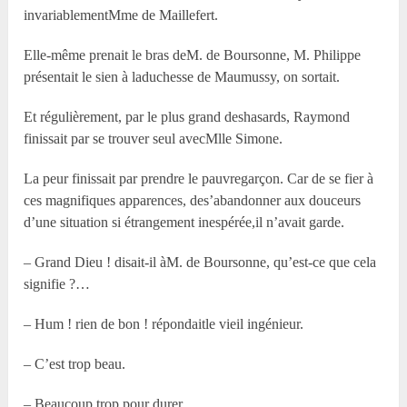
invariablementM
me
de Maillefert.
Elle-même prenait le bras deM. de Boursonne, M. Philippe
présentait le sien à laduchesse de Maumussy, on sortait.
Et régulièrement, par le plus grand deshasards, Raymond
finissait par se trouver seul avecM
lle
Simone.
La peur finissait par prendre le pauvregarçon. Car de se fier à
ces magnifiques apparences, des’abandonner aux douceurs
d’une situation si étrangement inespérée,il n’avait garde.
– Grand Dieu ! disait-il àM. de Boursonne, qu’est-ce que cela
signifie ?…
– Hum ! rien de bon ! répondaitle vieil ingénieur.
– C’est trop beau.
– Beaucoup trop pour durer.