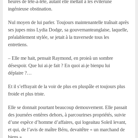
heures de tête-à-tête, autant elle mettait à les éviterune
ingénieuse obstination.
Nul moyen de lui parler. Toujours maintenantelle traînait après
ses jupes miss Lydia Dodge, sa gouvernanteanglaise, laquelle,
préalablement stylée, se jetait à la traversede tous les
entretiens.
– Elle me hait, pensait Raymond, en proieà un sombre
désespoir. Que lui ai-je fait ? En quoi ai-je bienpu lui
déplaire ?…
Et il s’effrayait de la voir de plus en pluspâle et toujours plus
froide et plus triste.
Elle se donnait pourtant beaucoup demouvement. Elle passait
des journées entières dehors, à parcourirses propriétés, suivie
d’une espèce d’homme d’affaires, qui logeaitau Soleil levant,
et qui, de l’avis de maître Béru, devaitêtre « un marchand de
biens ».