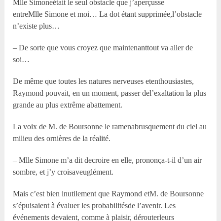
M
lle
Simoneétait le seul obstacle que j’aperçusse
entreM
lle
Simone et moi… La dot étant supprimée,l’obstacle
n’existe plus…
– De sorte que vous croyez que maintenanttout va aller de
soi…
De même que toutes les natures nerveuses etenthousiastes,
Raymond pouvait, en un moment, passer del’exaltation la plus
grande au plus extrême abattement.
La voix de M. de Boursonne le ramenabrusquement du ciel au
milieu des ornières de la réalité.
– M
lle
Simone m’a dit decroire en elle, prononça-t-il d’un air
sombre, et j’y croisaveuglément.
Mais c’est bien inutilement que Raymond etM. de Boursonne
s’épuisaient à évaluer les probabilitésde l’avenir. Les
événements devaient, comme à plaisir, dérouterleurs