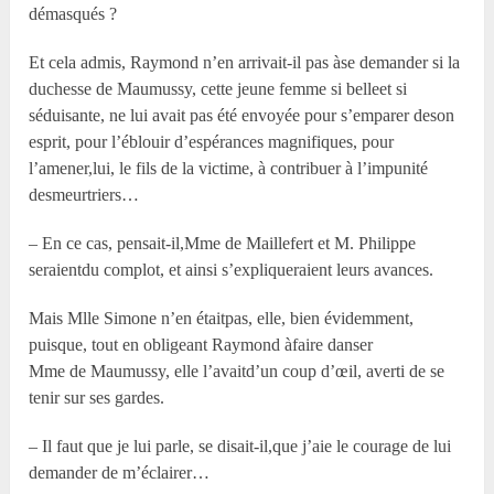
démasqués ?
Et cela admis, Raymond n’en arrivait-il pas àse demander si la
duchesse de Maumussy, cette jeune femme si belleet si
séduisante, ne lui avait pas été envoyée pour s’emparer deson
esprit, pour l’éblouir d’espérances magnifiques, pour
l’amener,lui, le fils de la victime, à contribuer à l’impunité
desmeurtriers…
– En ce cas, pensait-il,M
me
de Maillefert et M. Philippe
seraientdu complot, et ainsi s’expliqueraient leurs avances.
Mais M
lle
Simone n’en étaitpas, elle, bien évidemment,
puisque, tout en obligeant Raymond àfaire danser
M
me
de Maumussy, elle l’avaitd’un coup d’œil, averti de se
tenir sur ses gardes.
– Il faut que je lui parle, se disait-il,que j’aie le courage de lui
demander de m’éclairer…