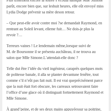
Plus tristement encore la soirée s’écoula sansque M
lle
Simone
parût, encore bien que, sur leshuit heures, elle eût envoyé miss
Lydia Dodge prévenir sa mère deson retour.
– Que peut-elle avoir contre moi ?se demandait Raymond, en
rentrant au Soleil levant, elleme fuit… Ne dois-je plus la
revoir ?…
Terreurs vaines ! Le lendemain même,lorsque suivi de
M. de Boursonne il se présenta auchâteau, il ne trouva au
salon que M
lle
Simone.L’attendait-elle donc ?
Telle dut être l’idée du vieil ingénieur, caraprès quelques mots
de politesse banale, il alla se planter devantune fenêtre, tout
comme s’il n’eût pas fait nuit. Il est vrai queprécisément parce
que la nuit était fort obscure, les carreaux setrouvaient faire
l’office d’une glace où il distinguait fortnettement Raymond et
M
lle
Simone.
À grand’peine, et de ses deux mains appuyéessur sa poitrine,