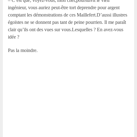
– C’est que, voyez-vous, mon cher,poursuivit le vieil
ingénieur, vous auriez peut-être tort deprendre pour argent
comptant les démonstrations de ces Maillefert.D’aussi illustres
égoïstes ne se donnent pas tant de peine pourrien. Il me paraît
clair qu’ils ont des vues sur vous.Lesquelles ? En avez-vous
idée ?
Pas la moindre.