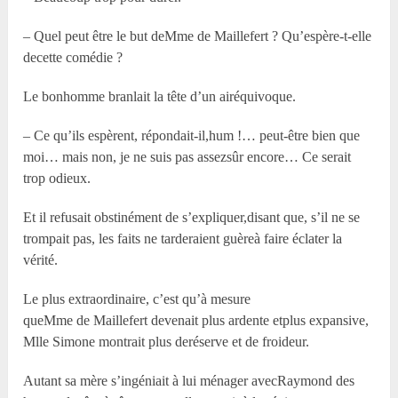
– Quel peut être le but deM
me
de Maillefert ? Qu’espère-t-elle
decette comédie ?
Le bonhomme branlait la tête d’un airéquivoque.
– Ce qu’ils espèrent, répondait-il,hum !… peut-être bien que
moi… mais non, je ne suis pas assezsûr encore… Ce serait
trop odieux.
Et il refusait obstinément de s’expliquer,disant que, s’il ne se
trompait pas, les faits ne tarderaient guèreà faire éclater la
vérité.
Le plus extraordinaire, c’est qu’à mesure
queM
me
de Maillefert devenait plus ardente etplus expansive,
M
lle
Simone montrait plus deréserve et de froideur.
Autant sa mère s’ingéniait à lui ménager avecRaymond des