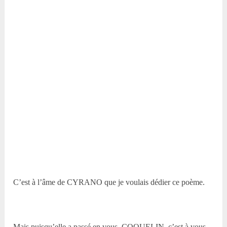
C’est à l’âme de CYRANO que je voulais dédier ce poème.
Mais puisqu’elle a passé en vous, COQUELIN, c’est à vous