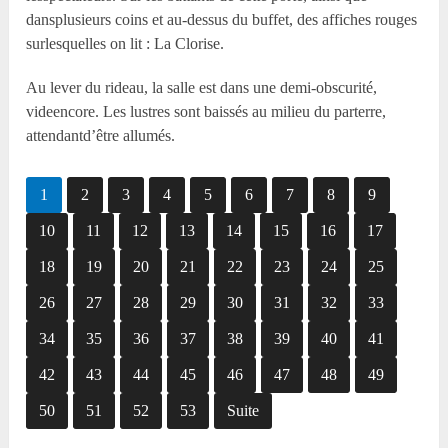
dansplusieurs coins et au-dessus du buffet, des affiches rouges
surlesquelles on lit : La Clorise.
Au lever du rideau, la salle est dans une demi-obscurité,
videencore. Les lustres sont baissés au milieu du parterre,
attendantd’être allumés.
1
2
3
4
5
6
7
8
9
10
11
12
13
14
15
16
17
18
19
20
21
22
23
24
25
26
27
28
29
30
31
32
33
34
35
36
37
38
39
40
41
42
43
44
45
46
47
48
49
50
51
52
53
Suite