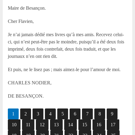
Maire de Besançon
.
Cher Flavien,
Je n’ai jamais dédié mes livres qu’à mes amis. Recevez celui-
ci, qui n’est peut-être pas le moindre, puisqu’il a été deux fois
imprimé, deux fois contrefait, deux fois traduit, et que les
journaux n’en ont rien dit.
Et puis, ne le lisez pas
; mais aimez-le pour l’amour de moi.
C
HARLES
N
ODIER
,
DE BESANÇON
.
1
2
3
4
5
6
7
8
9
10
11
12
13
14
15
16
17