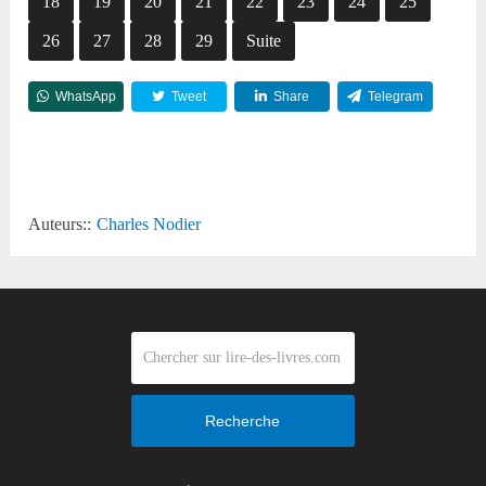
18
19
20
21
22
23
24
25
26
27
28
29
Suite
WhatsApp
Tweet
Share
Telegram
Reddit
Auteurs::
Charles Nodier
Recherche