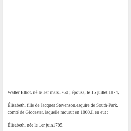
Walter Elliot, né le 1
er
mars1760 ; épousa, le 15 juillet 1874,
Élisabeth, fille de Jacques Stevenson,esquire de South-Park,
comté de Glocester, laquelle mourut en 1800.Il en eut :
Élisabeth, née le 1
er
juin1785,