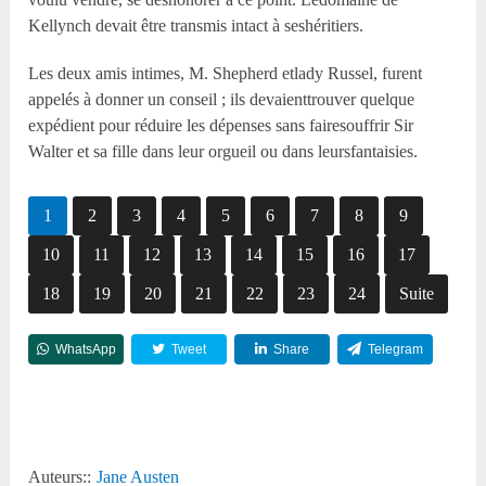
Kellynch devait être transmis intact à seshéritiers.
Les deux amis intimes, M. Shepherd etlady Russel, furent
appelés à donner un conseil ; ils devaienttrouver quelque
expédient pour réduire les dépenses sans fairesouffrir Sir
Walter et sa fille dans leur orgueil ou dans leursfantaisies.
1
2
3
4
5
6
7
8
9
10
11
12
13
14
15
16
17
18
19
20
21
22
23
24
Suite
WhatsApp
Tweet
Share
Telegram
Reddit
Auteurs::
Jane Austen