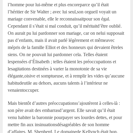
l’homme pour lui-même et plus encoreparce qu’il était
l’héritier de Sir Walter ; avec lui seul,son orgueil voyait un
mariage convenable, elle le reconnaissaitpour son égal.
Cependant il s’était si mal conduit, qu’il méritaitd’être oublié.
On aurait pu lui pardonner son mariage, car on nelui supposait
pas d’enfants, mais il avait parlé légèrement et mêmeavec
mépris de la famille Elliot et des honneurs qui devaient êtreles
siens. On ne pouvait lui pardonner cela. Telles étaient
lespensées d’Élisabeth ; telles étaient les préoccupations et
lesagitations destinées à varier la monotonie de sa vie
élégante,oisive et somptueuse, et à remplir les vides qu’aucune
habitudeutile au dehors, aucuns talents à l’intérieur ne
venaientoccuper.
Mais bientôt d’autres préoccupationss’ajoutèrent à celles-là :
son père avait des embarrasd’argent. Elle savait qu’il était
venu habiter la baronnie pourpayer ses lourdes dettes, et pour
mettre fin aux insinuationsdésagréables de son homme
d’affaires, M. Shepherd. Le domainede Kellynch était bon,