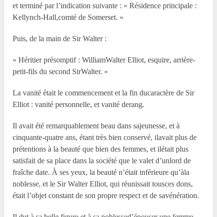
et terminé par l’indication suivante : « Résidence principale :
Kellynch-Hall,comté de Somerset. »
Puis, de la main de Sir Walter :
« Héritier présomptif : WilliamWalter Elliot, esquire, arrière-
petit-fils du second SirWalter. »
La vanité était le commencement et la fin ducaractère de Sir
Elliot : vanité personnelle, et vanité derang.
Il avait été remarquablement beau dans sajeunesse, et à
cinquante-quatre ans, étant très bien conservé, ilavait plus de
prétentions à la beauté que bien des femmes, et ilétait plus
satisfait de sa place dans la société que le valet d’unlord de
fraîche date. À ses yeux, la beauté n’était inférieure qu’àla
noblesse, et le Sir Walter Elliot, qui réunissait tousces dons,
était l’objet constant de son propre respect et de savénération.
Il dut à sa belle figure et à sa noblessed’épouser une femme