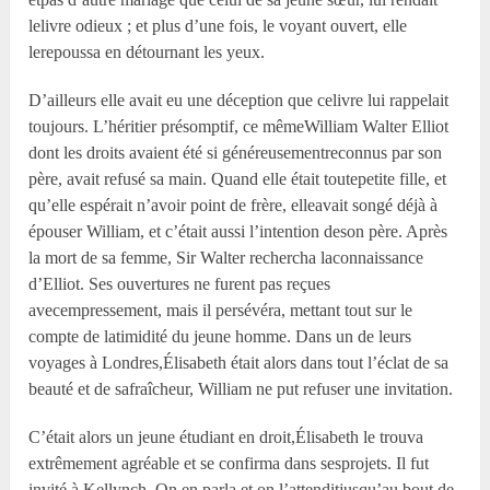
lelivre odieux ; et plus d’une fois, le voyant ouvert, elle
lerepoussa en détournant les yeux.
D’ailleurs elle avait eu une déception que celivre lui rappelait
toujours. L’héritier présomptif, ce mêmeWilliam Walter Elliot
dont les droits avaient été si généreusementreconnus par son
père, avait refusé sa main. Quand elle était toutepetite fille, et
qu’elle espérait n’avoir point de frère, elleavait songé déjà à
épouser William, et c’était aussi l’intention deson père. Après
la mort de sa femme, Sir Walter rechercha laconnaissance
d’Elliot. Ses ouvertures ne furent pas reçues
avecempressement, mais il persévéra, mettant tout sur le
compte de latimidité du jeune homme. Dans un de leurs
voyages à Londres,Élisabeth était alors dans tout l’éclat de sa
beauté et de safraîcheur, William ne put refuser une invitation.
C’était alors un jeune étudiant en droit,Élisabeth le trouva
extrêmement agréable et se confirma dans sesprojets. Il fut
invité à Kellynch. On en parla et on l’attenditjusqu’au bout de