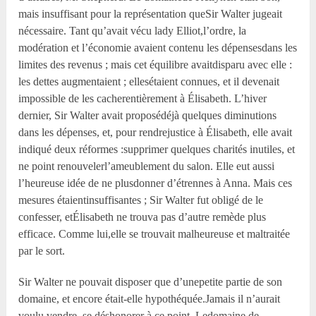
mais insuffisant pour la représentation queSir Walter jugeait
nécessaire. Tant qu’avait vécu lady Elliot,l’ordre, la
modération et l’économie avaient contenu les dépensesdans les
limites des revenus ; mais cet équilibre avaitdisparu avec elle :
les dettes augmentaient ; ellesétaient connues, et il devenait
impossible de les cacherentièrement à Élisabeth. L’hiver
dernier, Sir Walter avait proposédéjà quelques diminutions
dans les dépenses, et, pour rendrejustice à Élisabeth, elle avait
indiqué deux réformes :supprimer quelques charités inutiles, et
ne point renouvelerl’ameublement du salon. Elle eut aussi
l’heureuse idée de ne plusdonner d’étrennes à Anna. Mais ces
mesures étaientinsuffisantes ; Sir Walter fut obligé de le
confesser, etÉlisabeth ne trouva pas d’autre remède plus
efficace. Comme lui,elle se trouvait malheureuse et maltraitée
par le sort.
Sir Walter ne pouvait disposer que d’unepetite partie de son
domaine, et encore était-elle hypothéquée.Jamais il n’aurait
voulu vendre, se déshonorer à ce point. Ledomaine de