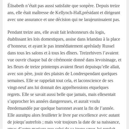
Élisabeth n’était pas aussi satisfaite que sonpère. Depuis treize
ans, elle était maîtresse de Kellynch-Hall,présidant et dirigeant
avec une assurance et une décision qui ne larajeunissaient pas.
Pendant treize ans, elle avait fait leshonneurs du logis,
établissant les lois domestiques, assise dans lelandau à la place
d’honneur, et ayant le pas immédiatement aprèslady Russel
dans tous les salons et à tous les dîners. Treizehivers l’avaient
vue ouvrir chaque bal de cérémonie donné dans levoisinage, et
les fleurs de treize printemps avaient fleuri depuisqu’elle allait,
avec son père, jouir des plaisirs de Londrespendant quelques
semaines. Elle se rappelait tout cela, et laconscience de ses
vingt-neuf ans lui donnait des appréhensions etquelques
regrets. Elle se savait aussi belle que jamais, mais ellesentait
s’approcher les années dangereuses, et aurait voulu
êtredemandée par quelque baronnet avant la fin de l’année.
Elle auraitpu alors feuilleter le livre par excellence avec autant
de joiequ’autrefois ; mais voir toujours la date de sa naissance,
etpas d’autre mariage que celui de sa jeune sœur, lui rendait